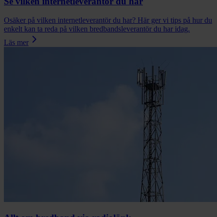
Se vilken internetleverantör du har
Osäker på vilken internetleverantör du har? Här ger vi tips på hur du
enkelt kan ta reda på vilken bredbandsleverantör du har idag.
Läs mer