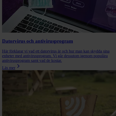
Datorvirus och antivirusprogram
Här förklarar vi vad ett datorvirus är och hur man kan skydda sina
enheter med antivirusprogram. Vi går dessutom igenom populära
antivirusprogram samt vad de kostar.
Läs mer