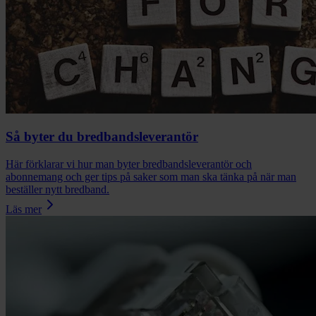
Så byter du bredbandsleverantör
Här förklarar vi hur man byter bredbandsleverantör och
abonnemang och ger tips på saker som man ska tänka på när man
beställer nytt bredband.
Läs mer