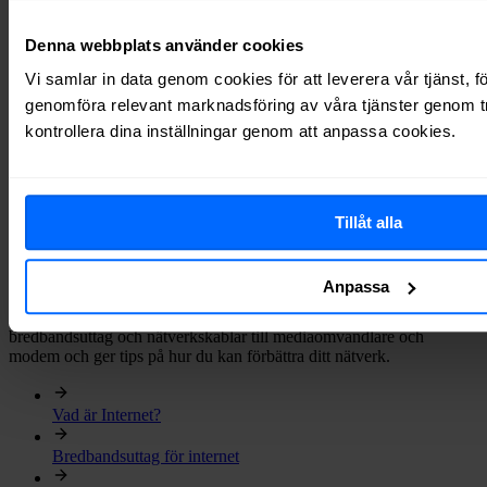
Router för mobilt bredband
Denna webbplats använder cookies
Modem vs Router
Vi samlar in data genom cookies för att leverera vår tjänst, f
Om WiFi
genomföra relevant marknadsföring av våra tjänster genom tr
kontrollera dina inställningar genom att anpassa cookies.
Fler artiklar om router
Tillåt alla
Nätverk
Anpassa
Här har vi samlat allt du behöver veta om nätverk, från
bredbandsuttag och nätverkskablar till mediaomvandlare och
modem och ger tips på hur du kan förbättra ditt nätverk.
Vad är Internet?
Bredbandsuttag för internet