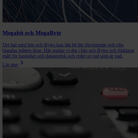
Megabit och MegaByte
Det här med bits och Bytes kan lätt bli lite förvirrande och ofta
blandas måtten ihop. Här guidar vi dig i bits och Bytes och förklarar
mått för hastighet och datastorlek och reder ut vad som är vad.
Läs mer