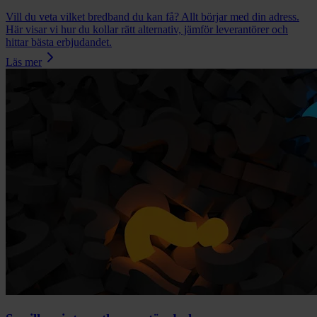
Vill du veta vilket bredband du kan få? Allt börjar med din adress.
Här visar vi hur du kollar rätt alternativ, jämför leverantörer och
hittar bästa erbjudandet.
Läs mer