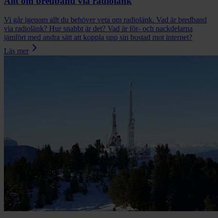
Allt om bredband via radiolänk
Vi går igenom allt du behöver veta om radiolänk. Vad är bredband
via radiolänk? Hur snabbt är det? Vad är för- och nackdelarna
jämfört med andra sätt att koppla upp sin bostad mot internet?
Läs mer