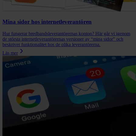
Mina sidor hos internetleverantören
Hur fungerar bredbandsleverantörernas konton? Här går vi igenom
de största internetleverantörernas versioner av “mina sidor” och
beskriver funktionalitet hos de olika leverantörerna.
Läs mer