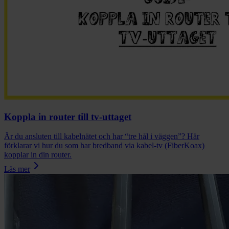
Koppla in router till tv-uttaget
Är du ansluten till kabelnätet och har “tre hål i väggen”? Här
förklarar vi hur du som har bredband via kabel-tv (FiberKoax)
kopplar in din router.
Läs mer