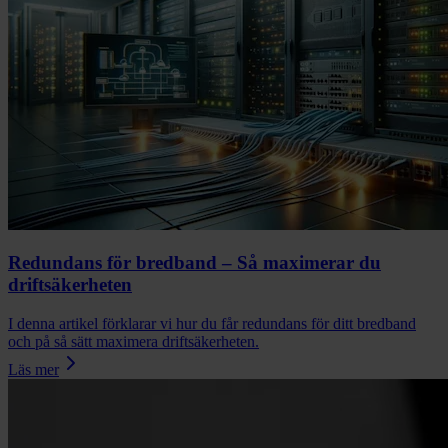
Redundans för bredband – Så maximerar du
driftsäkerheten
I denna artikel förklarar vi hur du får redundans för ditt bredband
och på så sätt maximera driftsäkerheten.
Läs mer