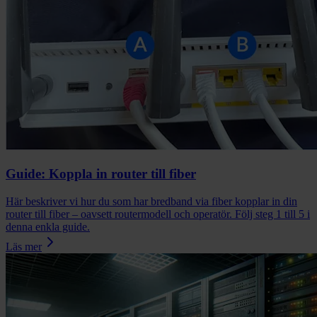
Guide: Koppla in router till fiber
Här beskriver vi hur du som har bredband via fiber kopplar in din
router till fiber – oavsett routermodell och operatör. Följ steg 1 till 5 i
denna enkla guide.
Läs mer