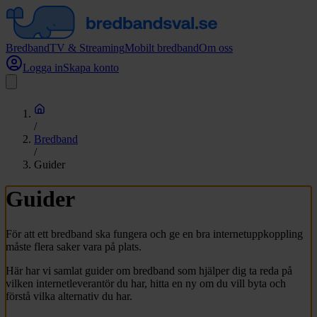
Bredband
TV & Streaming
Mobilt bredband
Om oss
Logga in
Skapa konto
/
Bredband
/
Guider
Guider
För att ett bredband ska fungera och ge en bra internetuppkoppling
måste flera saker vara på plats.
Här har vi samlat guider om bredband som hjälper dig ta reda på
vilken internetleverantör du har, hitta en ny om du vill byta och
förstå vilka alternativ du har.