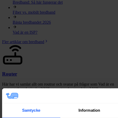
Bredband: Så här fungerar det
Fiber vs. mobilt bredband
Bästa bredbandet 2026
Vad är en ISP?
Fler artiklar om bredband
Router
Här har vi samlat allt om routrar och svarar på frågor som Vad är en
router, och vad gör den? Vilken router ska man köpa? Vilken router
erbjuder respektive leverantör? Måste man välja operatörens router,
eller kan man använda den man har?
Samtycke
Information
Router, allt du behöver veta