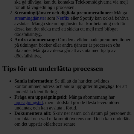
ska gå tillväga, kan du kontakta Telekområdgivarna via mejl
för att få vägledning i processen.
Streamingtjänster och digitala prenumerationer:
Många
streamingtjänster
som
Netflix
eller Spotify kan också behöva
avslutas. Många streamingtjänster har kortbetalning och för
dessa kan det räcka med att skicka ett mejl med bifogat
dödsfallsintyg.
Andra abonnemang:
Om den avlidne hade prenumerationer
på tidningar, böcker eller andra tjänster är processen ofta
liknande. Många av dessa går att avsluta med hjälp av
dödsfallsintyg.
Tips för att underlätta processen
Samla information:
Se till att du har den avlidnes
kontonummer, adress och andra uppgifter tillgängliga för att
underlätta identifiering.
Fråga om uppsägningstid:
Många abonnemang har
uppsägningstid
, men i dödsfall gör de flesta leverantörer
undantag och kan avsluta i förtid.
Dokumentera allt:
Skriv ner namn och datum på personer du
kontaktat och vad ni kommit överens om. Detta kan underlätta
om det uppstår oklarheter senare.