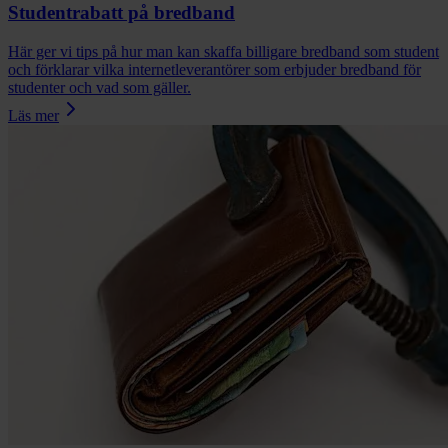
Studentrabatt på bredband
Här ger vi tips på hur man kan skaffa billigare bredband som student
och förklarar vilka internetleverantörer som erbjuder bredband för
studenter och vad som gäller.
Läs mer