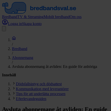
Bredband
TV & Streaming
Mobilt bredband
Om oss
Logga in
Skapa konto
/
Bredband
/
Abonnemang
/
Avsluta abonnemang åt avliden: En guide för anhöriga
Innehåll
Dödsfallsintyg och dödsattest
Kommunikation med leverantörer
Tips för att underlätta processen
Efterlevandeguiden
Avsluta abonnemang åt avliden: En guide