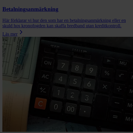
Betalningsanmärkning
Här förklarar vi hur den som har en betalningsanmärkning eller en
skuld hos kronofogden kan skaffa bredband utan kreditkontroll.
Läs mer