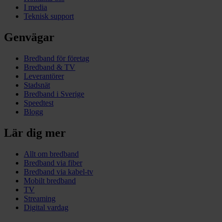
I media
Teknisk support
Genvägar
Bredband för företag
Bredband & TV
Leverantörer
Stadsnät
Bredband i Sverige
Speedtest
Blogg
Lär dig mer
Allt om bredband
Bredband via fiber
Bredband via kabel-tv
Mobilt bredband
TV
Streaming
Digital vardag