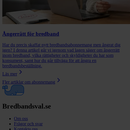
Ångerrätt för bredband
Har du precis skaffat nytt bredbandsabonnemang men ångrat dig
igen? I denna artikel går vi igenom vad lagen säger om ångerrätt
inom bredband, vilka rättigheter och skyldigheter du har som
konsument, samt hur du går tillväga för att ångra en
bredbandsbeställning.
Läs mer
Fler artiklar om
abonnemang
Bredbandsval.se
Om oss
Frågor och svar
Kontakta oss