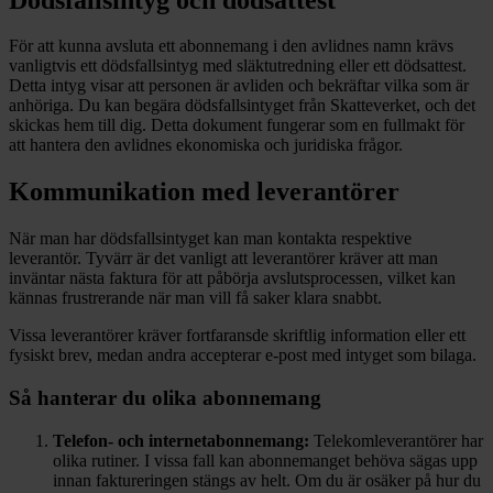
För att kunna avsluta ett abonnemang i den avlidnes namn krävs
vanligtvis ett dödsfallsintyg med släktutredning eller ett dödsattest.
Detta intyg visar att personen är avliden och bekräftar vilka som är
anhöriga. Du kan begära dödsfallsintyget från Skatteverket, och det
skickas hem till dig. Detta dokument fungerar som en fullmakt för
att hantera den avlidnes ekonomiska och juridiska frågor.
Kommunikation med leverantörer
När man har dödsfallsintyget kan man kontakta respektive
leverantör. Tyvärr är det vanligt att leverantörer kräver att man
inväntar nästa faktura för att påbörja avslutsprocessen, vilket kan
kännas frustrerande när man vill få saker klara snabbt.
Vissa leverantörer kräver fortfaransde skriftlig information eller ett
fysiskt brev, medan andra accepterar e-post med intyget som bilaga.
Så hanterar du olika abonnemang
Telefon- och internetabonnemang:
Telekomleverantörer har
olika rutiner. I vissa fall kan abonnemanget behöva sägas upp
innan faktureringen stängs av helt. Om du är osäker på hur du