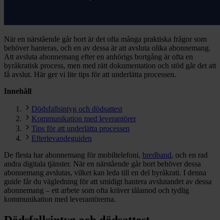
När en närstående går bort är det ofta många praktiska frågor som
behöver hanteras, och en av dessa är att avsluta olika abonnemang.
Att avsluta abonnemang efter en anhörigs bortgång är ofta en
byråkratisk process, men med rätt dokumentation och stöd går det att
få avslut. Här ger vi lite tips för att underlätta processen.
Innehåll
Dödsfallsintyg och dödsattest
Kommunikation med leverantörer
Tips för att underlätta processen
Efterlevandeguiden
De flesta har abonnemang för mobiltelefoni,
bredband
, och en rad
andra digitala tjänster. När en närstående går bort behöver dessa
abonnemang avslutas, vilket kan leda till en del byråkrati. I denna
guide får du vägledning för att smidigt hantera avslutandet av dessa
abonnemang – ett arbete som ofta kräver tålamod och tydlig
kommunikation med leverantörerna.
Dödsfallsintyg och dödsattest