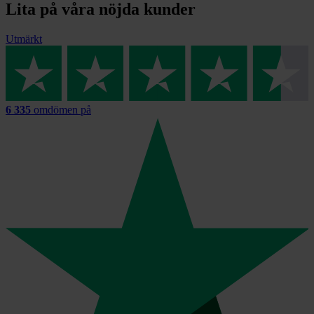
Lita på våra nöjda kunder
Utmärkt
6 335
omdömen på