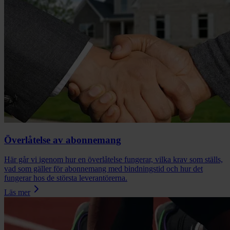
Överlåtelse av abonnemang
Här går vi igenom hur en överlåtelse fungerar, vilka krav som ställs,
vad som gäller för abonnemang med bindningstid och hur det
fungerar hos de största leverantörerna.
Läs mer