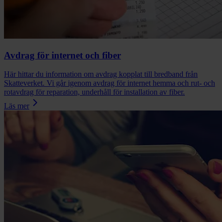
Avdrag för internet och fiber
Här hittar du information om avdrag kopplat till bredband från
Skatteverket. Vi går igenom avdrag för internet hemma och rut- och
rotavdrag för reparation, underhåll för installation av fiber.
Läs mer