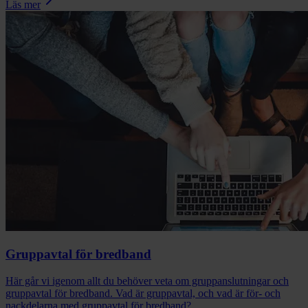
Läs mer
Gruppavtal för bredband
Här går vi igenom allt du behöver veta om gruppanslutningar och
gruppavtal för bredband. Vad är gruppavtal, och vad är för- och
nackdelarna med gruppavtal för bredband?