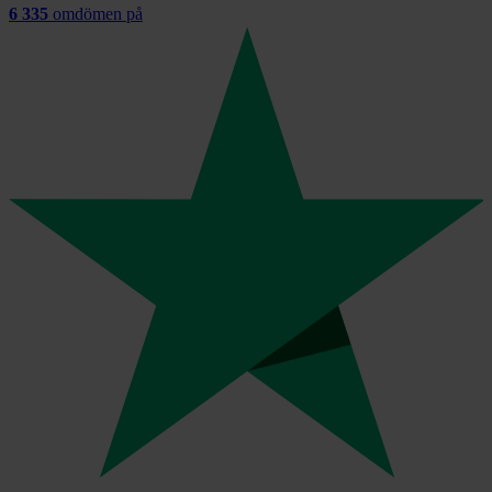
6 335
omdömen på