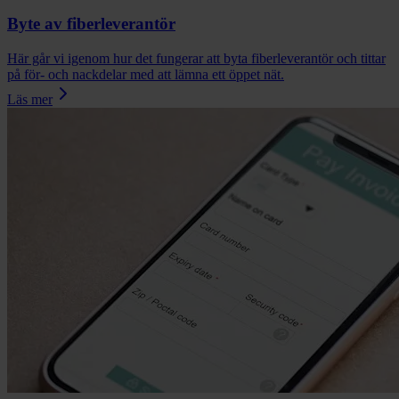
Byte av fiberleverantör
Här går vi igenom hur det fungerar att byta fiberleverantör och tittar
på för- och nackdelar med att lämna ett öppet nät.
Läs mer