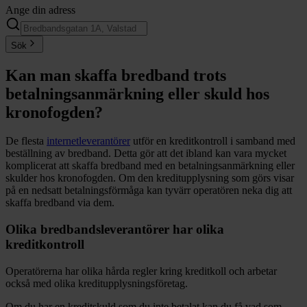
Ange din adress
Sök
Kan man skaffa bredband trots
betalningsanmärkning eller skuld hos
kronofogden?
De flesta
internetleverantörer
utför en kreditkontroll i samband med
beställning av bredband. Detta gör att det ibland kan vara mycket
komplicerat att skaffa bredband med en betalningsanmärkning eller
skulder hos kronofogden. Om den kreditupplysning som görs visar
på en nedsatt betalningsförmåga kan tyvärr operatören neka dig att
skaffa bredband via dem.
Olika bredbandsleverantörer har olika
kreditkontroll
Operatörerna har olika hårda regler kring kreditkoll och arbetar
också med olika kreditupplysningsföretag.
Om du har en kreditskuld som du inte betalat kan du få vad som