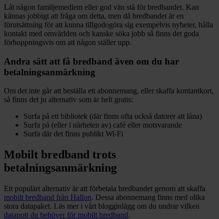
Låt någon familjemedlem eller god vän stå för bredbandet. Kan
kännas jobbigt att fråga om detta, men då bredbandet är en
förutsättning för att kunna tillgodogöra sig exempelvis nyheter, hålla
kontakt med omvärlden och kanske söka jobb så finns det goda
förhoppningsvis om att någon ställer upp.
Andra sätt att få bredband även om du har
betalningsanmärkning
Om det inte går att beställa ett abonnemang, eller skaffa kontantkort,
så finns det ju alternativ som är helt gratis:
Surfa på ett bibliotek (där finns ofta också datorer att låna)
Surfa på (eller i närheten av) café eller motsvarande
Surfa där det finns publikt Wi-Fi
Mobilt bredband trots
betalningsanmärkning
Ett populärt alternativ är att förbetala bredbandet genom att skaffa
mobilt bredband från Hallon
. Dessa abonnemang finns med olika
stora datapaket. Läs mer i vårt blogginlägg om du undrar vilken
datapott du behöver för mobilt bredband
.