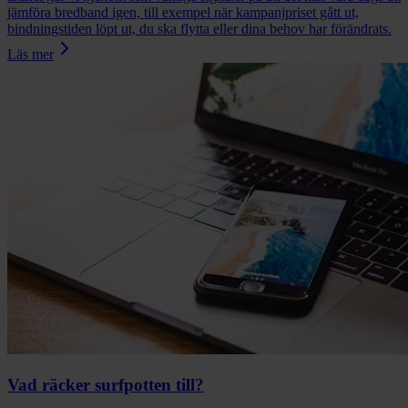
jämföra bredband igen, till exempel när kampanjpriset gått ut,
bindningstiden löpt ut, du ska flytta eller dina behov har förändrats.
Läs mer
Vad räcker surfpotten till?