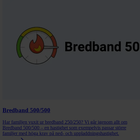
Bredband 500/500
Har familjen vuxit ur bredband 250/250? Vi går igenom allt om
Bredband 500/500 – en hastighet som exempelvis passar större
familjer med höga krav på ned- och uppladdningshastighet.