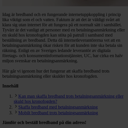
Idag är bredband och en fungerande internetuppkoppling i princip
lika viktigt som el och vatten. Faktum är att det är väldigt svårt att
klara sig utan internet för att fungera på ett normalt sätt i samhället.
Tyvärr är det vanligt att personer med en betalningsanmärkning eller
en skuld hos kronofogden kan stöta på patrull i samband med
beställning av bredband. Detta då internetleverantörerna vet att en
betalningsanmärkning ökar risken för att kunden inte ska betala sin
räkning. Enligt en av Sveriges ledande leverantör av digitala
företags- och konsumentinformationstjänster, UC, har cirka en halv
miljon svenskar en betalningsanmärkning.
Här går vi igenom hur det fungerar att skaffa bredband trots
betalningsanmärkning eller skulder hos kronofogden.
Innehåll
Kan man skaffa bredband trots betalningsanmärkning eller
skuld hos kronofogden?
Skaffa bredband med betalningsanmärkning
Mobilt bredband trots betalningsanmärkning
Jämför och beställ bredband på din adress!