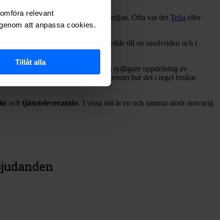
nomföra relevant
nsvarade för samtliga delar i värdekedjan. Ofta var det
Telia
eller
r genom att anpassa cookies.
ion hos kunderna, och i vissa fall ledde till en snedvriden och i
Tillåt alla
älja på. Denna förändring ledde till en tydligare uppdelning av
ot mellan olika nät men här går vi igenom hur det i regel brukar
ör
och
tjänsteleverantör
. I vissa nät är en och samma aktör ansvarig