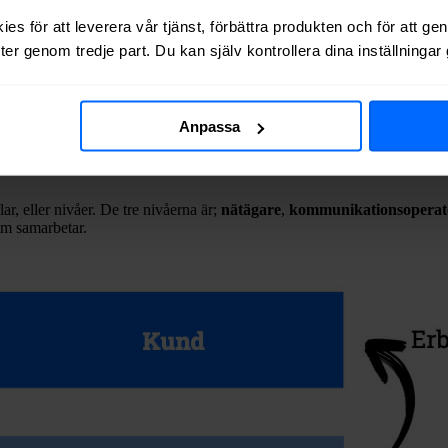
es för att leverera vår tjänst, förbättra produkten och för att ge
t, så var det vanligt att den aktör vi idag kallar
bredbandsleverantörer
a
er genom tredje part. Du kan själv kontrollera dina inställninga
de nätet, ansvarade för driften och hade hand om tjänsteutbudet.
och telefoni från Telia eller Bredbandsbolaget. Då detta skapade irritat
Anpassa
rbjuda sina tjänster, medan den som är ansluten får ett större utbud att v
ma aktör, delades upp mellan olika aktörer. Ansvaret kan skilja sig någ
ar, eller nivåer. De tre nivåerna är;
nätägare
,
kommunikationsoperat
som samarbetar.