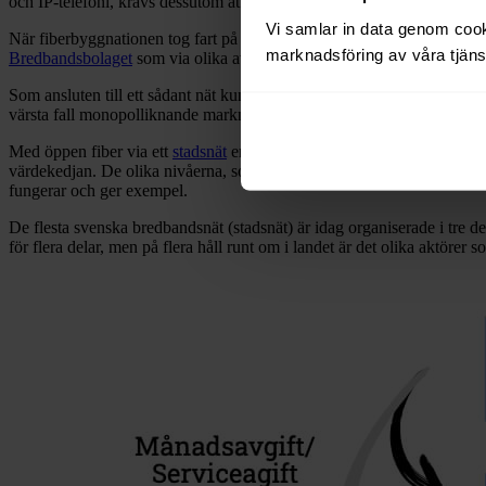
och IP-telefoni, krävs dessutom att någon erbjuder tjänsterna i nätet.
Vi samlar in data genom cooki
När fiberbyggnationen tog fart på allvar i Sverige, i början av 2000-tale
marknadsföring av våra tjänst
Bredbandsbolaget
som via olika avdelningar eller dotterbolag både äg
Som ansluten till ett sådant nät kunde man dock endast få bredband, TV 
värsta fall monopolliknande marknad, skapades
öppna stadsnät
.
Med öppen fiber via ett
stadsnät
erbjuds flera tjänsteleverantörer att e
värdekedjan. De olika nivåerna, som tidigare hanterades av en och sam
fungerar och ger exempel.
De flesta svenska bredbandsnät (stadsnät) är idag organiserade i tre del
för flera delar, men på flera håll runt om i landet är det olika aktörer 