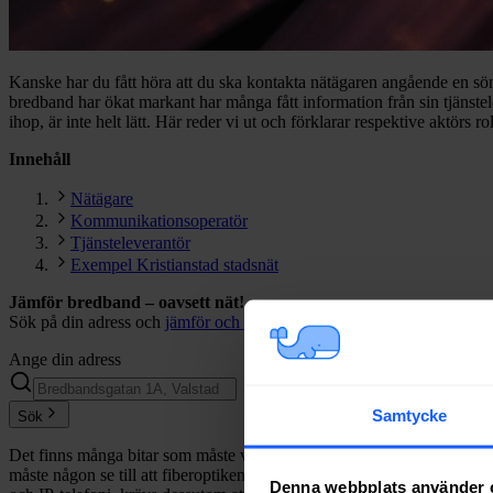
Kanske har du fått höra att du ska kontakta nätägaren angående en sönd
bredband har ökat markant har många fått information från sin tjänstel
ihop, är inte helt lätt. Här reder vi ut och förklarar respektive aktörs r
Innehåll
Nätägare
Kommunikationsoperatör
Tjänsteleverantör
Exempel Kristianstad stadsnät
Jämför bredband – oavsett nät!
Sök på din adress och
jämför och byt bredband
på din adress. Vi jämfö
Ange din adress
Samtycke
Sök
Det finns många bitar som måste vara på plats för att ett
bredband
ska 
måste någon se till att fiberoptiken aktiveras (lyses upp) och att all
Denna webbplats använder 