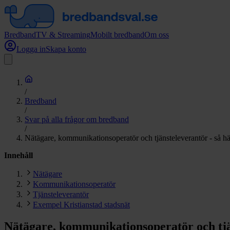
Bredband
TV & Streaming
Mobilt bredband
Om oss
Logga in
Skapa konto
/
Bredband
/
Svar på alla frågor om bredband
/
Nätägare, kommunikationsoperatör och tjänsteleverantör - så h
Innehåll
Nätägare
Kommunikationsoperatör
Tjänsteleverantör
Exempel Kristianstad stadsnät
Nätägare, kommunikationsoperatör och tjän