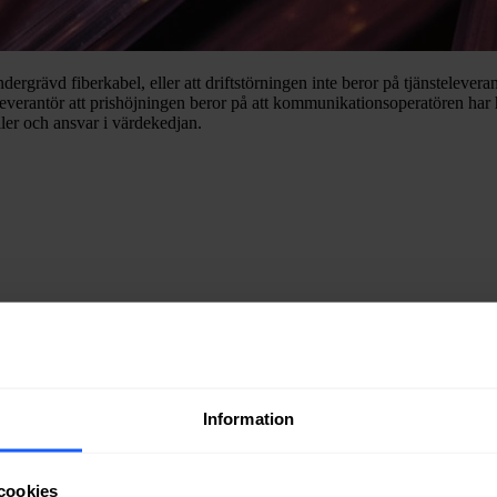
ergrävd fiberkabel, eller att driftstörningen inte beror på tjänstelever
everantör att prishöjningen beror på att kommunikationsoperatören har hö
oller och ansvar i värdekedjan.
r bredband i alla öppna nät och gör det snabbt, enkelt och tryggt att bes
Information
fungera. När det kommer till bredband via
öppen fiber
behövs först och 
 teknisk utrustning finns på plats och fungerar som den ska. För att man
cookies