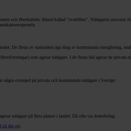
onen och fiberkabeln, ibland kallad ”svartfiber”. Nätägaren ansvarar fö
munikationsoperatör.
landet. De flesta av stadsnäten ägs idag av kommunala energibolag, sta
iberföreningar) som agerar nätägare. I de flesta fall agerar de privata 
är några exempel på privata och kommunala nätägare i Sverige:
gerar nätägare på flera platser i landet. Då ofta via dotterbolag.
 på din ort
.