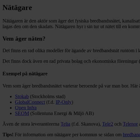
Nätägare
Nätägaren är den aktör som äger det fysiska bredbandsnätet, kanalisati
lagas den om den skadats. Nätägaren hyr i sin tur ut nätet till en kom
Vem äger näten?
Det finns en rad olika modeller för ägande av bredbandsnät runtom i 
Det finns dock även en rad privata bolag och ekonomiska föreningar (f
Exempel på nätägare
Vem som äger bredbandsnätet varierar beroende på var man bor. Här 
Stokab
(Stockholms stad)
GlobalConnect
(f.d.
IP-Only
)
Open Infra
SEOM
(Sollentuna Energi & Miljö AB)
Även de stora leverantörerna
Telia
(f.d. Skanova),
Tele2
och
Telenor
a
Tips!
För information om nätägare per kommun se sidan om
bredband