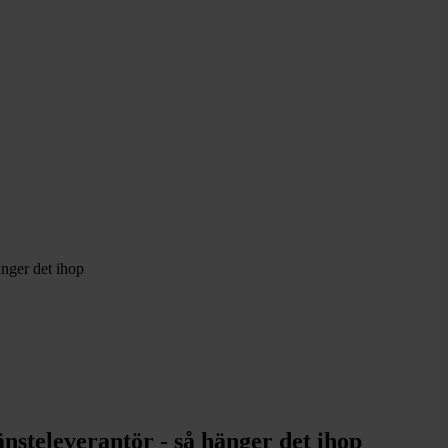
änger det ihop
steleverantör - så hänger det ihop