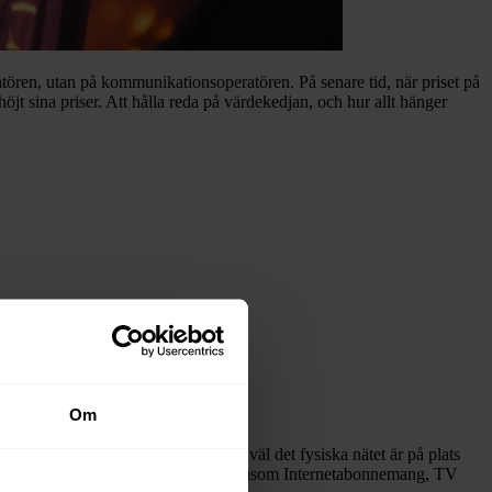
antören, utan på kommunikationsoperatören. På senare tid, när priset på
jt sina priser. Att hålla reda på värdekedjan, och hur allt hänger
tälla.
Om
främst ett fungerande fibernät. När väl det fysiska nätet är på plats
 som kund ska kunna beställa tjänster, såsom Internetabonnemang, TV