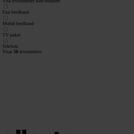
Visa leverantörer som erbjuder
Fast bredband
Mobilt bredband
TV-paket
Telefoni
Visar
50
leverantörer