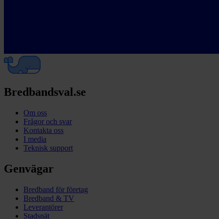
Bredbandsval.se
Om oss
Frågor och svar
Kontakta oss
I media
Teknisk support
Genvägar
Bredband för företag
Bredband & TV
Leverantörer
Stadsnät