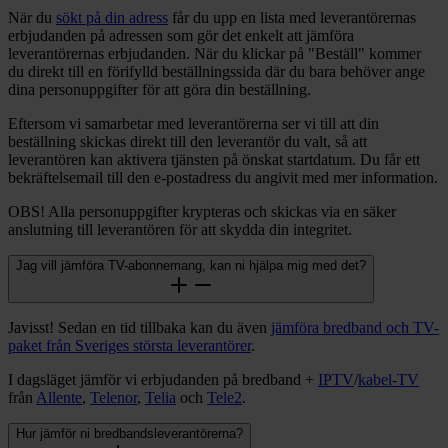
När du
sökt på din adress
får du upp en lista med leverantörernas
erbjudanden på adressen som gör det enkelt att jämföra
leverantörernas erbjudanden. När du klickar på "Beställ" kommer
du direkt till en förifylld beställningssida där du bara behöver ange
dina personuppgifter för att göra din beställning.
Eftersom vi samarbetar med leverantörerna ser vi till att din
beställning skickas direkt till den leverantör du valt, så att
leverantören kan aktivera tjänsten på önskat startdatum. Du får ett
bekräftelsemail till den e-postadress du angivit med mer information.
OBS! Alla personuppgifter krypteras och skickas via en säker
anslutning till leverantören för att skydda din integritet.
Jag vill jämföra TV-abonnemang, kan ni hjälpa mig med det?
Javisst! Sedan en tid tillbaka kan du även
jämföra bredband och TV-
paket från Sveriges största leverantörer
.
I dagsläget jämför vi erbjudanden på bredband +
IPTV
/
kabel-TV
från
Allente
,
Telenor
,
Telia
och
Tele2
.
Hur jämför ni bredbandsleverantörerna?