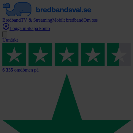
Bredband
TV & Streaming
Mobilt bredband
Om oss
Logga in
Skapa konto
Utmärkt
6 335
omdömen på