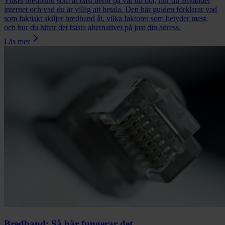
Vilket bredband som är bäst beror på var du bor, hur du använder
internet och vad du är villig att betala. Den här guiden förklarar vad
som faktiskt skiljer bredband åt, vilka faktorer som betyder mest,
och hur du hittar det bästa alternativet på just din adress.
Läs mer
Bredband: Så här fungerar det