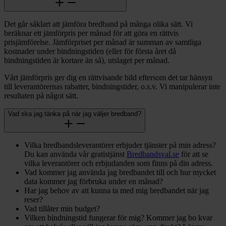
Det går såklart att jämföra bredband på många olika sätt. Vi
beräknar ett jämförpris per månad för att göra en rättvis
prisjämförelse. Jämförpriset per månad är summan av samtliga
kostnader under bindningstiden (eller för första året då
bindningstiden är kortare än så), utslaget per månad.
Vårt jämförpris ger dig en rättvisande bild eftersom det tar hänsyn
till leverantörernas rabatter, bindningstider, o.s.v. Vi manipulerar inte
resultaten på något sätt.
Vad ska jag tänka på när jag väljer bredband?
Vilka bredbandsleverantörer erbjuder tjänster på min adress?
Du kan använda vår gratistjänst
Bredbandsval.se
för att se
vilka leverantörer och erbjudanden som finns på din adress.
Vad kommer jag använda jag bredbandet till och hur mycket
data kommer jag förbruka under en månad?
Har jag behov av att kunna ta med mig bredbandet när jag
reser?
Vad tillåter min budget?
Vilken bindningstid fungerar för mig? Kommer jag bo kvar