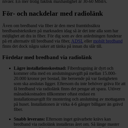
nivåer. En mer trolig faktisk maxhastighet är 30-60 Mbit/s.
För- och nackdelar med radiolänk
Även om bredband via fiber är den mest framtidssäkra
bredbandstekniken på marknaden idag så är det inte alla som har
möjlighet att dra in fiber. För dig som av den anledningen funderar
på ett alternativ till bredband via fiber,
ADSL
eller
mobilt bredband
finns det dock några saker att tänka på innan du slår till.
Fördelar med bredband via radiolänk
Lägre installationskostnad:
Fiberdragning är dyrt och
kommer ofta med en anslutningsavgift på mellan 15.000-
20.000 kronor per bostad, lite beroende på var fastigheten
som ska anslutas ligger. Eftersom du inte behöver gräva för att
få bredband via radiolänk finns det pengar att spara. Utöver
månadskostnaden tillkommer oftast endast en
installationsavgift för montering och anslutning av mottagaren
på huset. Installationen är virka 4-6 gånger billigare än grävd
fiber.
Snabb leverans:
Eftersom inget grävarbete krävs kan
bredband via radiolänk installeras året om. Så länge master