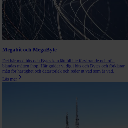
Megabit och MegaByte
Det här med bits och Bytes kan lätt bli lite förvirrande och ofta
blandas måtten ihop. Här guidar vi dig i bits och Bytes och förklarar
mått för hastighet och datastorlek och reder ut vad som är vad.
Läs mer