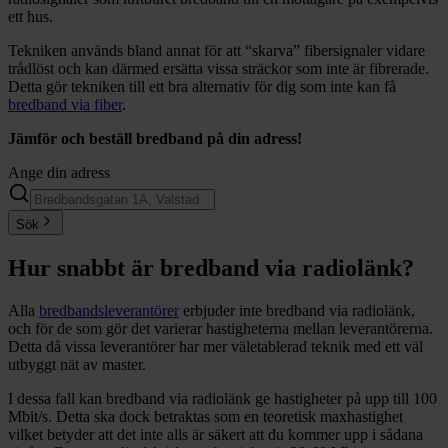
ett hus.
Tekniken används bland annat för att “skarva” fibersignaler vidare
trådlöst och kan därmed ersätta vissa sträckor som inte är fibrerade.
Detta gör tekniken till ett bra alternativ för dig som inte kan få
bredband via fiber
.
Jämför och beställ bredband på din adress!
Ange din adress
Sök
Hur snabbt är bredband via radiolänk?
Alla
bredbandsleverantörer
erbjuder inte bredband via radiolänk,
och för de som gör det varierar hastigheterna mellan leverantörerna.
Detta då vissa leverantörer har mer väletablerad teknik med ett väl
utbyggt nät av master.
I dessa fall kan bredband via radiolänk ge hastigheter på upp till 100
Mbit/s. Detta ska dock betraktas som en teoretisk maxhastighet
vilket betyder att det inte alls är säkert att du kommer upp i sådana