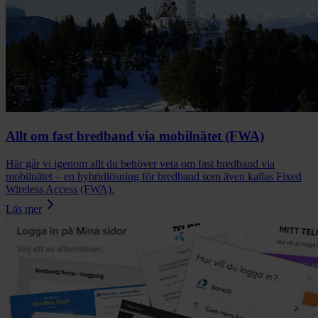
Allt om fast bredband via mobilnätet (FWA)
Här går vi igenom allt du behöver veta om fast bredband via
mobilnätet – en hybridlösning för bredband som även kallas Fixed
Wireless Access (FWA).
Läs mer