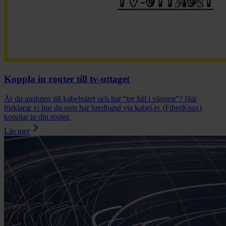
Koppla in router till tv-uttaget
Är du ansluten till kabelnätet och har “tre hål i väggen”? Här
förklarar vi hur du som har bredband via kabel-tv (FiberKoax)
kopplar in din router.
Läs mer