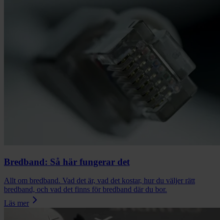
Bredband: Så här fungerar det
Allt om bredband. Vad det är, vad det kostar, hur du väljer rätt
bredband, och vad det finns för bredband där du bor.
Läs mer