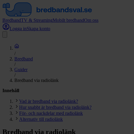
Bredband
TV & Streaming
Mobilt bredband
Om oss
Logga in
Skapa konto
/
Bredband
/
Guider
/
Bredband via radiolänk
Innehåll
Vad är bredband via radiolänk?
Hur snabbt är bredband via radiolänk?
För- och nackdelar med radiolänk
Alternativ till radiolänk
Bredband via radiolänk