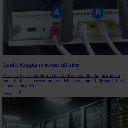
Guide: Koppla in router till fiber
Här beskriver vi hur du som har bredband via fiber kopplar in din
router till fiber – oavsett routermodell och operatör. Följ steg 1 till 5 i
denna enkla guide.
Läs mer