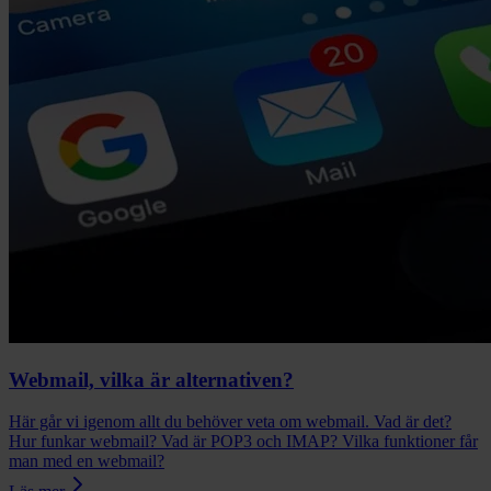
Webmail, vilka är alternativen?
Här går vi igenom allt du behöver veta om webmail. Vad är det?
Hur funkar webmail? Vad är POP3 och IMAP? Vilka funktioner får
man med en webmail?