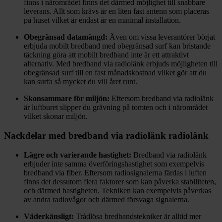
finns i närområdet finns det därmed möjlighet till snabbare
leverans. Allt som krävs är en liten fast antenn som placeras
på huset vilket är endast är en minimal installation.
Obegränsad datamängd:
Även om vissa leverantörer börjat
erbjuda mobilt bredband med obegränsad surf kan bristande
täckning göra att mobilt bredband inte är ett attraktivt
alternativ. Med bredband via radiolänk erbjuds möjligheten till
obegränsad surf till en fast månadskostnad vilket gör att du
kan surfa så mycket du vill året runt.
Skonsammare för miljön:
Eftersom bredband via radiolänk
är luftburet slipper du grävning på tomten och i närområdet
vilket skonar miljön.
Nackdelar med bredband via radiolänk radiolänk
Lägre och varierande hastighet:
Bredband via radiolänk
erbjuder inte samma överföringshastighet som exempelvis
bredband via fiber. Eftersom radiosignalerna färdas i luften
finns det dessutom flera faktorer som kan påverka stabiliteten,
och därmed hastigheten. Tekniken kan exempelvis påverkas
av andra radiovågor och därmed försvaga signalerna.
Väderkänsligt:
Trådlösa bredbandstekniker är alltid mer