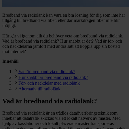
Bredband via radiolänk kan vara en bra lösning för dig som inte har
tillgång till bredband via fiber, eller där markdragen fiber inte blir
möjligt.
Här går vi igenom allt du behöver veta om bredband via radiolänk.
Vad är bredband via radiolänk? Hur snabbt är det? Vad är för- och
och nackdelarna jämfört med andra sätt att koppla upp sin bostad
mot internet?
Innehåll
Vad är bredband via radiolänk?
Hur snabbt är bredband via radiolänk?
För- och nackdelar med radiolänk
Alternativ till radiolänk
Vad är bredband via radiolänk?
Bredband via radiolänk är en trådlös dataöverföringsteknik som
innebär att datatrafik skickas via ett lokalt nätverk av master. Med
hjälp av basstationer och lokalt placerade master transporteras
radiosignaler som luftburet bredband till en mottagare på exempelvis