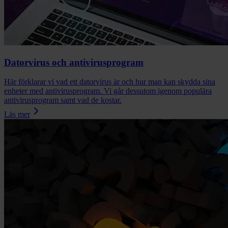
Datorvirus och antivirusprogram
Här förklarar vi vad ett datorvirus är och hur man kan skydda sina
enheter med antivirusprogram. Vi går dessutom igenom populära
antivirusprogram samt vad de kostar.
Läs mer