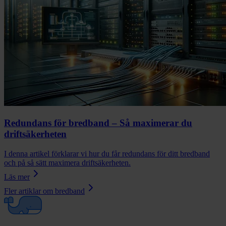
Redundans för bredband – Så maximerar du
driftsäkerheten
I denna artikel förklarar vi hur du får redundans för ditt bredband
och på så sätt maximera driftsäkerheten.
Läs mer
Fler artiklar om
bredband