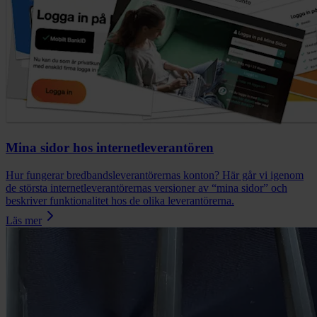
Mina sidor hos internetleverantören
Hur fungerar bredbandsleverantörernas konton? Här går vi igenom
de största internetleverantörernas versioner av “mina sidor” och
beskriver funktionalitet hos de olika leverantörerna.
Läs mer