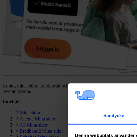
Konto, mina sidor, kundportal och inloggat läge – kärt barn har många
leverantörerna.
Innehåll
Mina sidor
Samtycke
Allente Mina sidor
A3 Mina sidor
Bredband2 Mina sidor
Denna webbplats använder 