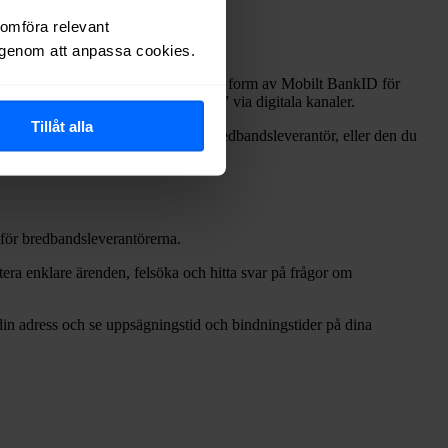
nomföra relevant
r genom att anpassa cookies.
jänst. Med hjälp av e-legitimation i form av Mobilt BankID för
sonlig kundservice och “self service” via digitala kanaler.
Tillåt alla
ungerar kontot hos din nuvarande bredbandsleverantör, eller den du
r för bredbandsleverantörerna.
tera enklare ärenden, felsöka och hitta svar på frågor om
din adress och se uppsägningstid och bindningstider på dina