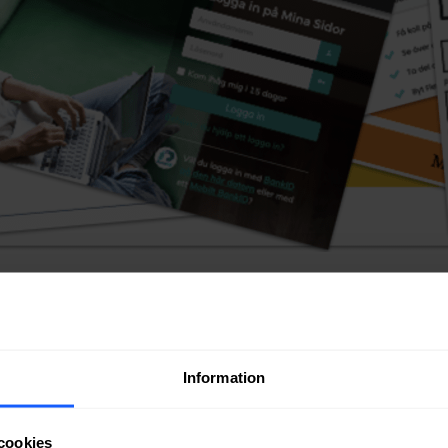
 namn. Här går vi igenom de största internetleverantörernas versioner a
Information
cookies