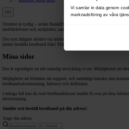
Bahnhof Mina sidor
Vi samlar in data genom cooki
marknadsföring av våra tjänst
Trenden är tydlig – sedan BankIDs intåg på den svenska marknaden 
mobiltelefoner och surfplattor, samt i vissa fall egna konto-lösningar, 
Det som tidigare sköttes via telefon, hanteras nuförtiden ofta direkt
tänkte beställa bredband från? Här går vi igenom allt om internetlever
Mina sidor
Det är egentligen en rätt naturlig utveckling vi ser. Möjligheten att id
Möjligheter att förbättra sin support, och samtidigt minska sina kostn
bredbandsabonnemang, fakturor och driftstatur.
I många fall kan du som bredbandskund snabbt få svar på dina fakturaf
abonnemang.
Jämför och beställ bredband på din adress!
Ange din adress