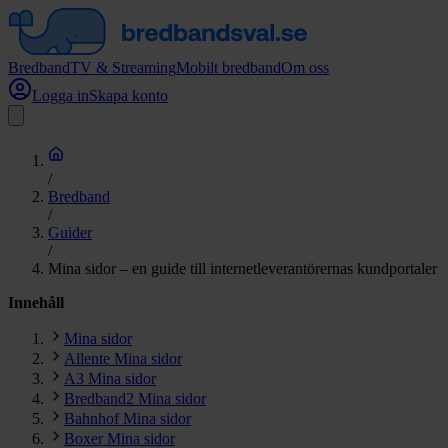
Bredband
TV & Streaming
Mobilt bredband
Om oss
Logga in
Skapa konto
/
Bredband
/
Guider
/
Mina sidor – en guide till internetleverantörernas kundportaler
Innehåll
Mina sidor
Allente Mina sidor
A3 Mina sidor
Bredband2 Mina sidor
Bahnhof Mina sidor
Boxer Mina sidor