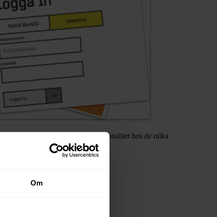
v “mina sidor” och beskriver funktionalitet hos de olika
Om