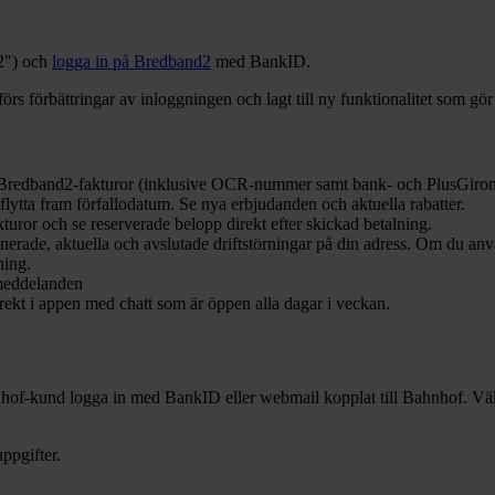
2") och
logga in på Bredband2
med BankID.
s förbättringar av inloggningen och lagt till ny funktionalitet som gör
Bredband2-fakturor (inklusive OCR-nummer samt bank- och PlusGironumm
h flytta fram förfallodatum. Se nya erbjudanden och aktuella rabatter.
turor och se reserverade belopp direkt efter skickad betalning.
rade, aktuella och avslutade driftstörningar på din adress. Om du anv
ning.
 meddelanden
ekt i appen med chatt som är öppen alla dagar i veckan.
of-kund logga in med BankID eller webmail kopplat till Bahnhof. Väl i
ppgifter.