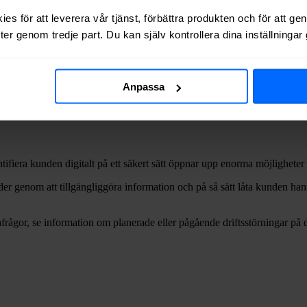
es för att leverera vår tjänst, förbättra produkten och för att ge
er genom tredje part. Du kan själv kontrollera dina inställninga
är det mycket som hänt med
bredbandsleverantörernas
support och kundt
fortsätter bredbandsleverantörerna utveckla sina tjänster och erbjuda per
Anpassa
 i bredbandsleverantörens app eller som inloggad på hemsidan. Men hur f
antörernas kundportaler.
entifiera kunden digitalt på ett säkert sätt öppnar upp enorma möjlighete
ader genom att tillgängliggöra information och på så sätt låta kunden han
rågor, se information om planerade eller pågående driftsstörningar på 