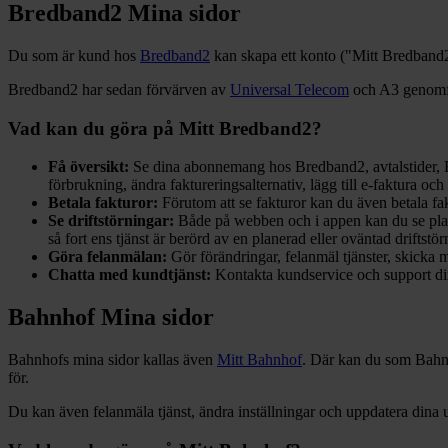
Bredband2 Mina sidor
Du som är kund hos
Bredband2
kan skapa ett konto ("Mitt Bredband
Bredband2 har sedan förvärven av
Universal Telecom
och A3 genomför
Vad kan du göra på Mitt Bredband2?
Få översikt:
Se dina abonnemang hos Bredband2, avtalstider, 
förbrukning, ändra faktureringsalternativ, lägg till e-faktura oc
Betala fakturor:
Förutom att se fakturor kan du även betala fak
Se driftstörningar:
Både på webben och i appen kan du se plane
så fort ens tjänst är berörd av en planerad eller oväntad driftstör
Göra felanmälan:
Gör förändringar, felanmäl tjänster, skicka
Chatta med kundtjänst:
Kontakta kundservice och support dir
Bahnhof Mina sidor
Bahnhofs mina sidor kallas även
Mitt Bahnhof
. Där kan du som Bahnh
för.
Du kan även felanmäla tjänst, ändra inställningar och uppdatera dina u