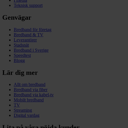
I media
Teknisk support
Genvägar
Bredband för företag
Bredband & TV
Leverantörer
Stadsnät
Bredband i Sverige
Speedtest
Blogg
Lär dig mer
Allt om bredband
Bredband via fiber
Bredband via kabel-tv
Mobilt bredband
TV
Streaming
Digital vardag
Lita på våra nöjda kunder