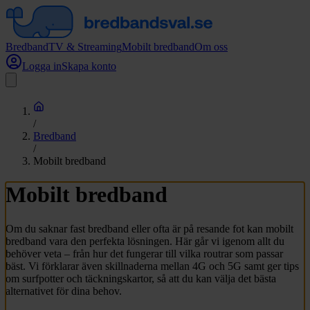
Bredband
TV & Streaming
Mobilt bredband
Om oss
Logga in
Skapa konto
/
Bredband
/
Mobilt bredband
Mobilt bredband
Om du saknar fast bredband eller ofta är på resande fot kan mobilt
bredband vara den perfekta lösningen. Här går vi igenom allt du
behöver veta – från hur det fungerar till vilka routrar som passar
bäst. Vi förklarar även skillnaderna mellan 4G och 5G samt ger tips
om surfpotter och täckningskartor, så att du kan välja det bästa
alternativet för dina behov.