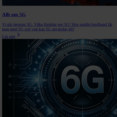
Allt om 5G
Vi går igenom 5G. Vilka fördelar ger 5G? Hur snabbt bredband får
man med 5G och vad kan 5G användas till?
Läs mer