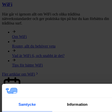
WiFi
Här går vi igenom allt om WiFi och olika trådlösa
nätverksstandarder och ger praktiska tips på hur du kan förbättra din
trådlösa surf.
Om WiFi
Router, allt du behöver veta
Vad är WiFi 6, och snabbt är det?
Tips för bättre WiFi
Fler artiklar om WiFi
Abonnemang
Samtycke
Information