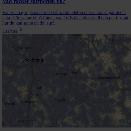
Vad räcker surfpotten till?
Vad vi än gör på nätet med vår mobiltelefon eller dator så går det åt
data. Här svarar vi på frågan vad 1GB data räcker till och ger tips på
hur du kan spara på din surf.
Läs mer