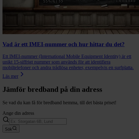
Vad är ett IMEI-nummer och hur hittar du det?
Ett IMEI-nummer (International Mobile Equipment Identity) är ett
unikt 15-siffrigt nummer som används för att identifiera
mobiltelefoner och andra trådlösa enheter, exempelvis en surfplatta.
Läs mer
Jämför bredband på din adress
Se vad du kan få för bredband hemma, till det bästa priset!
Ange din adress
Sök