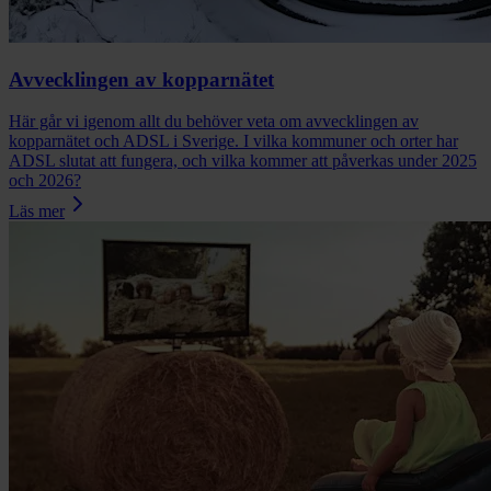
Avvecklingen av kopparnätet
Här går vi igenom allt du behöver veta om avvecklingen av
kopparnätet och ADSL i Sverige. I vilka kommuner och orter har
ADSL slutat att fungera, och vilka kommer att påverkas under 2025
och 2026?
Läs mer