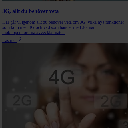
3G, allt du behöver veta
Här går vi igenom allt du behöver veta om 3G, vilka nya funktioner
som kom med 3G och vad som händer med 3G när
mobiloperatörerna avvecklar nätet.
Läs mer