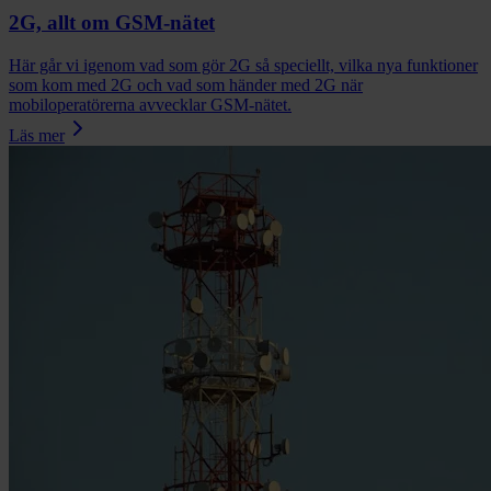
2G, allt om GSM-nätet
Här går vi igenom vad som gör 2G så speciellt, vilka nya funktioner
som kom med 2G och vad som händer med 2G när
mobiloperatörerna avvecklar GSM-nätet.
Läs mer