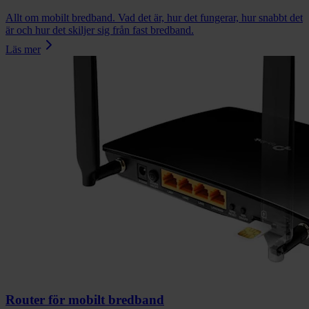
Allt om mobilt bredband. Vad det är, hur det fungerar, hur snabbt det
är och hur det skiljer sig från fast bredband.
Läs mer
Router för mobilt bredband