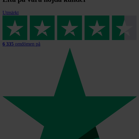
Utmärkt
6 335
omdömen på