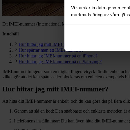
Vi samlar in data genom cooki
marknadsföring av våra tjänst
Ett IMEI-nummer (International Mobile Equipment Identity) är ett unikt
Innehåll
Hur hittar jag mitt IMEI-nummer?
Hur spärrar man ett IMEI-nummer?
Hur hittar jag IMEI-nummer på en iPhone?
Hur hittar jag IMEI-nummer på en Samsung?
IMEI-numret fungerar som en digital fingeravtryck för din enhet och är
vilket gör att det kan spåras eller blockeras om enheten exempelvis blir
Hur hittar jag mitt IMEI-nummer?
Att hitta ditt IMEI-nummer är enkelt, och du kan göra det på flera oli
Genom att slå en kod: Den snabbaste och enklaste metoden är at
I telefonens inställningar: Du kan även hitta ditt IMEI-nummer ge