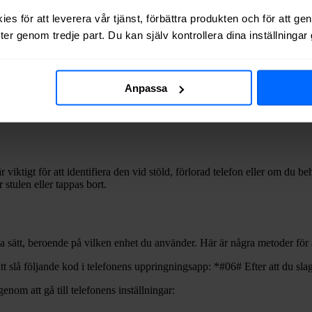
es för att leverera vår tjänst, förbättra produkten och för att ge
er genom tredje part. Du kan själv kontrollera dina inställninga
 15-siffrigt nummer som används för att identifiera mobiltelefoner och 
Anpassa
 viktigt för att identifiera den vid stöld, förlorad telefon eller om du 
 stulen eller tappas bort.
ka sätt, beroende på vilken enhet du använder. Här är några metoder för 
t slå följande kod i telefonens uppringningsapp: *#06# Efter att du s
nom att gå till telefonens inställningar: