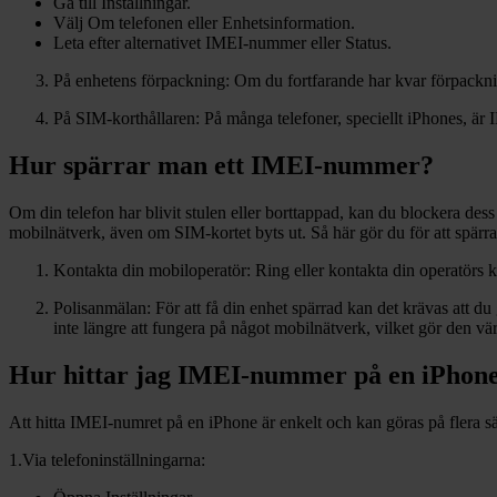
Gå till Inställningar.
Välj Om telefonen eller Enhetsinformation.
Leta efter alternativet IMEI-nummer eller Status.
På enhetens förpackning: Om du fortfarande har kvar förpackning
På SIM-korthållaren: På många telefoner, speciellt iPhones, är
Hur spärrar man ett IMEI-nummer?
Om din telefon har blivit stulen eller borttappad, kan du blockera de
mobilnätverk, även om SIM-kortet byts ut. Så här gör du för att spär
Kontakta din mobiloperatör: Ring eller kontakta din operatör
Polisanmälan: För att få din enhet spärrad kan det krävas att
inte längre att fungera på något mobilnätverk, vilket gör den vär
Hur hittar jag IMEI-nummer på en iPhon
Att hitta IMEI-numret på en iPhone är enkelt och kan göras på flera sä
1.Via telefoninställningarna: