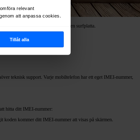
nomföra relevant
r genom att anpassa cookies.
andra trådlösa enheter, exempelvis en surfplatta.
Tillåt alla
behöver teknisk support. Varje mobiltelefon har ett eget IMEI-nummer,
att hitta ditt IMEI-nummer:
lagit koden kommer ditt IMEI-nummer att visas på skärmen.