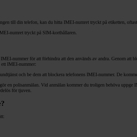
en till din telefon, kan du hitta IMEI-numret tryckt på etiketten, oftas
 IMEI-numret tryckt på SIM-korthållaren.
ss IMEI-nummer för att förhindra att den används av andra. Genom att bl
ra ett IMEI-nummer:
s kundtjänst och be dem att blockera telefonens IMEI-nummer. De komm
 du gör en polisanmälan. Vid anmälan kommer du troligen behöva uppge 
delös för tjuven.
e?
tt: