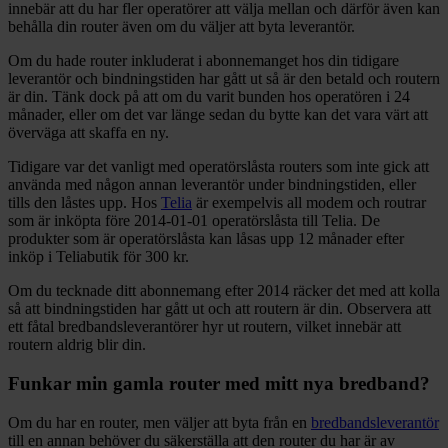
innebär att du har fler operatörer att välja mellan och därför även kan
behålla din router även om du väljer att byta leverantör.
Om du hade router inkluderat i abonnemanget hos din tidigare
leverantör och bindningstiden har gått ut så är den betald och routern
är din. Tänk dock på att om du varit bunden hos operatören i 24
månader, eller om det var länge sedan du bytte kan det vara värt att
överväga att skaffa en ny.
Tidigare var det vanligt med operatörslåsta routers som inte gick att
använda med någon annan leverantör under bindningstiden, eller
tills den låstes upp. Hos
Telia
är exempelvis all modem och routrar
som är inköpta före 2014-01-01 operatörslåsta till Telia. De
produkter som är operatörslåsta kan låsas upp 12 månader efter
inköp i Teliabutik för 300 kr.
Om du tecknade ditt abonnemang efter 2014 räcker det med att kolla
så att bindningstiden har gått ut och att routern är din. Observera att
ett fåtal bredbandsleverantörer hyr ut routern, vilket innebär att
routern aldrig blir din.
Funkar min gamla router med mitt nya bredband?
Om du har en router, men väljer att byta från en
bredbandsleverantör
till en annan behöver du säkerställa att den router du har är av