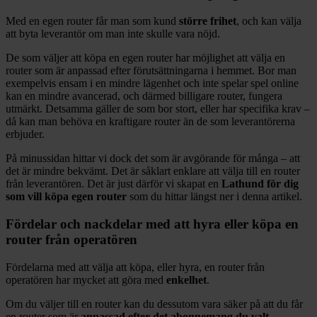
Med en egen router får man som kund
större frihet
, och kan välja
att byta leverantör om man inte skulle vara nöjd.
De som väljer att köpa en egen router har möjlighet att välja en
router som är anpassad efter förutsättningarna i hemmet. Bor man
exempelvis ensam i en mindre lägenhet och inte spelar spel online
kan en mindre avancerad, och därmed billigare router, fungera
utmärkt. Detsamma gäller de som bor stort, eller har specifika krav –
då kan man behöva en kraftigare router än de som leverantörerna
erbjuder.
På minussidan hittar vi dock det som är avgörande för många – att
det är mindre bekvämt. Det är såklart enklare att välja till en router
från leverantören. Det är just därför vi skapat en
Lathund för dig
som vill köpa egen router
som du hittar längst ner i denna artikel.
Fördelar och nackdelar med att hyra eller köpa en
router från operatören
Fördelarna med att välja att köpa, eller hyra, en router från
operatören har mycket att göra med
enkelhet
.
Om du väljer till en router kan du dessutom vara säker på att du får
en router som är
anpassad efter det abonnemang du valt
.