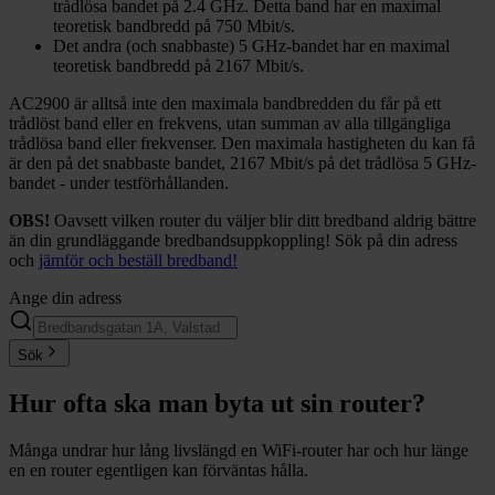
trådlösa bandet på 2.4 GHz. Detta band har en maximal
teoretisk bandbredd på 750 Mbit/s.
Det andra (och snabbaste) 5 GHz-bandet har en maximal
teoretisk bandbredd på 2167 Mbit/s.
AC2900 är alltså inte den maximala bandbredden du får på ett
trådlöst band eller en frekvens, utan summan av alla tillgängliga
trådlösa band eller frekvenser. Den maximala hastigheten du kan få
är den på det snabbaste bandet, 2167 Mbit/s på det trådlösa 5 GHz-
bandet - under testförhållanden.
OBS!
Oavsett vilken router du väljer blir ditt bredband aldrig bättre
än din grundläggande bredbandsuppkoppling! Sök på din adress
och
jämför och beställ bredband!
Ange din adress
Sök
Hur ofta ska man byta ut sin router?
Många undrar hur lång livslängd en WiFi-router har och hur länge
en en router egentligen kan förväntas hålla.