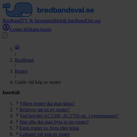
Bredband
TV & Streaming
Mobilt bredband
Om oss
Logga in
Skapa konto
/
Bredband
/
Router
/
Guide vid köp av router
Innehåll
Vilken router ska man köpa?
Behöver jag en ny router?
Vad betyder AC1200, AC1750 etc. i routernamnet?
Hur ofta ska man byta ut sin router?
Egen router vs. hyra eller köpa
Lathund vid köp av router