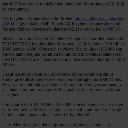
står för? Vissa nyare modeller kan ibland ha förkortningen AX, följt
av ett nummer.
AC betyder att routern har stöd för den
trådlösa nätverksstandarden
802.11ac
(även kallat WiFi 5) och AX betyder att routern har stöd
för den trådlösa nätverksstandarden 802.11ax (även kallat
WiFi 6
).
Siffran som kommer efter AC eller AX representerar den maximala
TEORETISKA bandbredden för routern. 1200 betyder 1200 Mbit/s,
1900 betyder 1900 Mbit/s och så vidare. När du läser AC1900 i en
routers namn betyder det att du har att routern använder standarden
802.11ac (WiFi 5), och har en maximal teoretisk bandbredd på 1900
Mbit/s.
Det är lätt att tro att en AC1900-router då per automatik skulle
kunna ge trådlöst internet med en internethastighet på 1900 Mbit/s.
Tyvärr är det inte riktigt så enkelt. Numret är nämligen summan av
alla band som routern avger WiFi-signal på, inte routerns verkliga
hastighet.
Om vi tar ASUS RT-AC86U AC2900 som ett exempel så är det en
en router med två frekvensband, en s.k. dual-band router där varje
band har sin egna maximala teoretisk bandbredd.
Det första (och det långsammaste) frekvensbandet är det