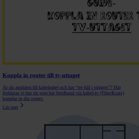
Koppla in router till tv-uttaget
Är du ansluten till kabelnätet och har “tre hål i väggen”? Här
förklarar vi hur du som har bredband via kabel-tv (FiberKoax)
kopplar in din router.
Läs mer