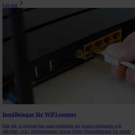
Läs mer
Inställningar för WiFi-routers
Här går vi igenom hur man optimerar sin routers prestanda och
säkerhet, och i förlängningen skapar bättre förutsättningar för snabb