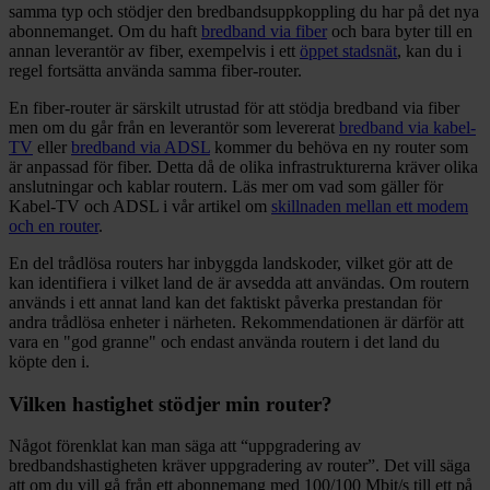
samma typ och stödjer den bredbandsuppkoppling du har på det nya
abonnemanget. Om du haft
bredband via fiber
och bara byter till en
annan leverantör av fiber, exempelvis i ett
öppet stadsnät
, kan du i
regel fortsätta använda samma fiber-router.
En fiber-router är särskilt utrustad för att stödja bredband via fiber
men om du går från en leverantör som levererat
bredband via kabel-
TV
eller
bredband via ADSL
kommer du behöva en ny router som
är anpassad för fiber. Detta då de olika infrastrukturerna kräver olika
anslutningar och kablar routern. Läs mer om vad som gäller för
Kabel-TV och ADSL i vår artikel om
skillnaden mellan ett modem
och en router
.
En del trådlösa routers har inbyggda landskoder, vilket gör att de
kan identifiera i vilket land de är avsedda att användas. Om routern
används i ett annat land kan det faktiskt påverka prestandan för
andra trådlösa enheter i närheten. Rekommendationen är därför att
vara en "god granne" och endast använda routern i det land du
köpte den i.
Vilken hastighet stödjer min router?
Något förenklat kan man säga att “uppgradering av
bredbandshastigheten kräver uppgradering av router”. Det vill säga
att om du vill gå från ett abonnemang med 100/100 Mbit/s till ett på