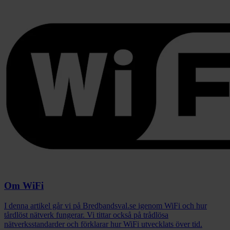
Om WiFi
I denna artikel går vi på Bredbandsval.se igenom WiFi och hur
tårdlöst nätverk fungerar. Vi tittar också på trådlösa
nätverksstandarder och förklarar hur WiFi utvecklats över tid.