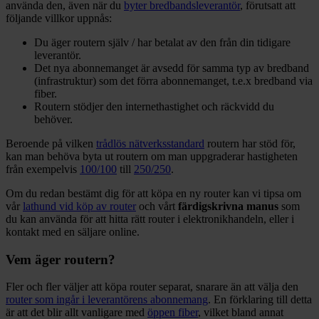
använda den, även när du
byter bredbandsleverantör
, förutsatt att
följande villkor uppnås:
Du äger routern själv / har betalat av den från din tidigare
leverantör.
Det nya abonnemanget är avsedd för samma typ av bredband
(infrastruktur) som det förra abonnemanget, t.e.x bredband via
fiber.
Routern stödjer den internethastighet och räckvidd du
behöver.
Beroende på vilken
trådlös nätverksstandard
routern har stöd för,
kan man behöva byta ut routern om man uppgraderar hastigheten
från exempelvis
100/100
till
250/250
.
Om du redan bestämt dig för att köpa en ny router kan vi tipsa om
vår
lathund vid köp av router
och vårt
färdigskrivna manus
som
du kan använda för att hitta rätt router i elektronikhandeln, eller i
kontakt med en säljare online.
Vem äger routern?
Fler och fler väljer att köpa router separat, snarare än att välja den
router som ingår i leverantörens abonnemang
. En förklaring till detta
är att det blir allt vanligare med
öppen fiber
, vilket bland annat