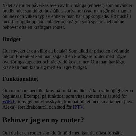
Valet av router påverkas även av hur många (enheter) som använder
bredbandet samtidigt, hushållets surfvanor (vad man gör när man är
online) och vilken typ av enheter man har uppkopplade. Ett hushåll
med fler uppkopplade enheter och någon som spelar spel online
behöver ofta en krafitgare router.
Budget
Hur mycket är du villig att betala? Som alltid är priset en avörande
faktor. Förenklat kan man säga att en kraftigare router med högre
överföringskapacitet och räckvidd kostar mer. Om man har lägre
krav kan man klara sig med en lägre budget.
Funktionalitet
Om man har specifika krav på funktionalitet så kan valmöjligheterna
begränsas. Exempel på funktioer som vissa routers har är stöd för
WiFi 6
, inbyggt antivirusskydd, kompatibilitet med smarta hem (t.ex.
Alexa), föräldrakontroll och stöd för
IPTV
.
Behöver jag en ny router?
Om du har en router som du är nöjd med kan du oftast fortsätta