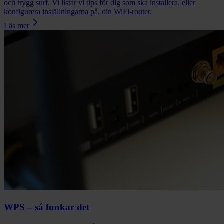
och trygg surf. Vi listar vi tips för dig som ska installera, eller
konfigurera inställningarna på, din WiFi-router.
Läs mer
WPS – så funkar det