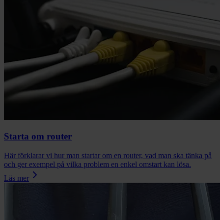
Starta om router
Här förklarar vi hur man startar om en router, vad man ska tänka på
och ger exempel på vilka problem en enkel omstart kan lösa.
Läs mer