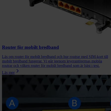
Router för mobilt bredband
Läs om router för mobilt bredband och hur routrar med SIM-kort till
mobilt bredband fungerar. Vi går igenom leverantörernas mobila
routrar och vilken router för mobilt bredband som är bäst i test.
Läs mer