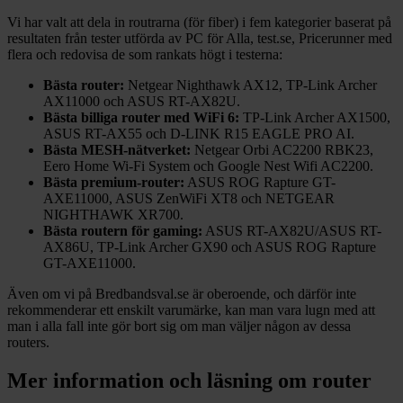
Vi har valt att dela in routrarna (för fiber) i fem kategorier baserat på
resultaten från tester utförda av PC för Alla, test.se, Pricerunner med
flera och redovisa de som rankats högt i testerna:
Bästa router:
Netgear Nighthawk AX12, TP-Link Archer
AX11000 och ASUS RT-AX82U.
Bästa billiga router med WiFi 6:
TP-Link Archer AX1500,
ASUS RT-AX55 och D-LINK R15 EAGLE PRO AI.
Bästa MESH-nätverket:
Netgear Orbi AC2200 RBK23,
Eero Home Wi-Fi System och Google Nest Wifi AC2200.
Bästa premium-router:
ASUS ROG Rapture GT-
AXE11000, ASUS ZenWiFi XT8 och NETGEAR
NIGHTHAWK XR700.
Bästa routern för gaming:
ASUS RT-AX82U/ASUS RT-
AX86U, TP-Link Archer GX90 och ASUS ROG Rapture
GT-AXE11000.
Även om vi på Bredbandsval.se är oberoende, och därför inte
rekommenderar ett enskilt varumärke, kan man vara lugn med att
man i alla fall inte gör bort sig om man väljer någon av dessa
routers.
Mer information och läsning om
router