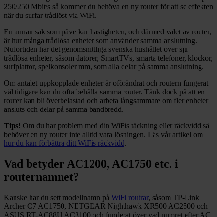
250/250 Mbit/s så kommer du behöva en ny router för att se effekten
när du surfar trådlöst via WiFi.
En annan sak som påverkar hastigheten, och därmed valet av router,
är hur många trådlösa enheter som använder samma anslutning.
Nuförtiden har det genomsnittliga svenska hushållet över sju
trådlösa enheter, såsom datorer, SmartTVs, smarta telefoner, klockor,
surfplattor, spelkonsoler mm, som alla delar på samma anslutning.
Om antalet uppkopplade enheter är oförändrat och routern fungerat
väl tidigare kan du ofta behålla samma router. Tänk dock på att en
router kan bli överbelastad och arbeta långsammare om fler enheter
ansluts och delar på samma bandbredd.
Tips!
Om du har problem med din WiFis täckning eller räckvidd så
behöver en ny router inte alltid vara lösningen. Läs vår artikel om
hur du kan förbättra ditt WiFis räckvidd
.
Vad betyder AC1200, AC1750 etc. i
routernamnet?
Kanske har du sett modellnamn på
WiFi routrar
, såsom TP-Link
Archer C7 AC1750, NETGEAR Nighthawk XR500 AC2500 och
ASUS RT-AC88U AC3100 och funderat över vad numret efter AC