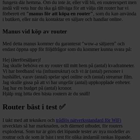
fungera där hemma. Om du inte är, eller vill bli, en routerexpert men
ändå vill veta hur du ska gå tillväga för att välja rätt router har vi
förberett ett
"manus för att köpa en router"
, som du kan använda
i butiken, eller när du kontaktar en säljare och handlar online.
Manus vid köp av router
Med detta manus kommer du garanterat "wow-a säljaren" och
endast öppna upp för följdfrågor som du kommer kunna svara på:
Hej (återförsäljare)!
Jag skulle behöva en ny router till mitt hem på (antal) kvadratmeter.
Vi har bredband via (infrastruktur) och vi är (antal) personer i
hushållet, varav (antal) spelar spel online och (antal) streamar film.
Jag skulle gissa på att vi har ungefär (antal) uppkopplade enheter.
Jag har en budget på (antal) kronor.
Hjälp mig hitta den bästa routern är du snäll!
Router bäst i test ✅
I takt med att tekniken och
trådlös nätverksstandard för WiFi
utvecklats så har marknaden, och därmed utbudet, för routers
exploderat. Som tur är görs det löpande tester av nya modeller av
routrar och de som är bäst i test för olika ändamål rankas löpande.