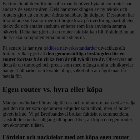
Faktum är att tiden för hur ofta man behöver byta ut sin router har
ändrats de senaste åren. Dels har utvecklingen av ny teknik och
routers gjort att en router åldras snabbare än tidigare. Dessutom har
förändrade surfvanor medfört högre krav på överföringshastigheter,
räckvidd och antalet anslutna enheter som kan använda samma
nätverk. Detta har gjort att en router faktiskt kan bli föråldrad innan
de fysiska komponenterna hunnit slitas ut.
På senare år har nya
trådlösa nätverksstandarder
utvecklats allt
fortare, vilket gjort att
den genomsnittliga livslängden för en
router kortats från cirka fem år till två till tre år
. Observera att
detta är en tumregel och precis som med många andra teknikprylar
hänger hållbarhet och kvalitet ihop, vilket ofta är något man får
betala för.
Egen router vs. hyra eller köpa
Många användare hör av sig till oss och undrar om man
måste
välja
just den router som operatören erbjuder som tillval, men så är det
givetvis inte. Vi på Bredbandsval brukar faktiskt rekommendera,
särskilt de som har tillgång till öppen fiber, att köpa en egen router –
om ekonomin tillåter.
Fördelar och nackdelar med att köpa egen router