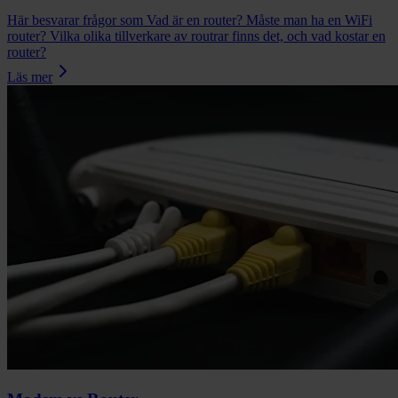
Här besvarar frågor som Vad är en router? Måste man ha en WiFi
router? Vilka olika tillverkare av routrar finns det, och vad kostar en
router?
Läs mer