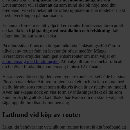
Leverantören vill såklart att du som kund ska bli nöjd med ditt
bredband, vilket innebär att de oftast uppdaterar sina modeller i takt
med utvecklingen på marknaden.
En annan fördel med att välja till ern router från leverantören är att
de kan då kan
hjälpa dig med installation och felsökning
ifall
något inte funkar som det ska.
På minussidan finns den tidigare nämnda “inlåsningseffekt” som
tillvalet av router från en leverantör oftast medför. Många
leverantörer erbjuder nämligen enbart router om man väljer ett
abonnemang med bindningstid
. Att välja till router innebär ofta att
du behöver binda ditt abonnemang i minst 12 månader.
Vissa leverantörer erbjuder även hyra av router, vilket både har sina
för- och nackdelar. Att hyra router är enkelt, och du kan räkna med
att du får rätt sorts router som troligtvis även är av relativt ny modell.
Även här skapas dock en viss form av inlåsningseffekt då du som
kund är skyldig att skicka tillbaka hårdvaran om du skulle välja att
säga upp ditt bredbandsabonnemang.
Lathund vid köp av router
Lugn, du behöver inte veta allt om routrar för att få ditt bredband att