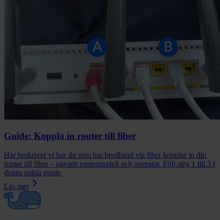
Guide: Koppla in router till fiber
Här beskriver vi hur du som har bredband via fiber kopplar in din
router till fiber – oavsett routermodell och operatör. Följ steg 1 till 5 i
denna enkla guide.
Läs mer