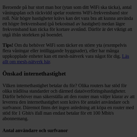
Beroende på hur stort man bor (ytan som ditt WiFi ska täcka), antal
våningsplan och räckvidd spelar routerns WiFi-frekvensband stor
roll. När högre hastigheter krävs kan det vara bra att kunna använda
ett högre frekvensband (på bekostnad av hastighet) medan lägre
frekvensband kan räcka för kortare avstånd. Därför är det viktigt att
utgå ifrån storleken på boendet.
Tips!
Om du behöver WiFi som täcker en större yta (exempelvis
flera våningar eller intilliggande byggnader), eller har många
uppkopplade enheter kan ett mesh-nätverk vara något för dig.
Läs
allt om mesh-nätverk här
.
Önskad internethastighet
Vilken internethastighet betalar du för? Olika routers har stöd för
olika trådlösa standarder och därmed dataöverföringshastigheter.
Därför behöver man säkerställa att den router man väljer klarar av att
leverera den internethastighet som krävs för antalet användare och
surfvanor. Däremot finns det ingen anledning att köpa en router med
stöd för 1 Gbit/s ifall man endast betalar för ett 100 Mbit/s
abonnemang.
Antal användare och surfvanor