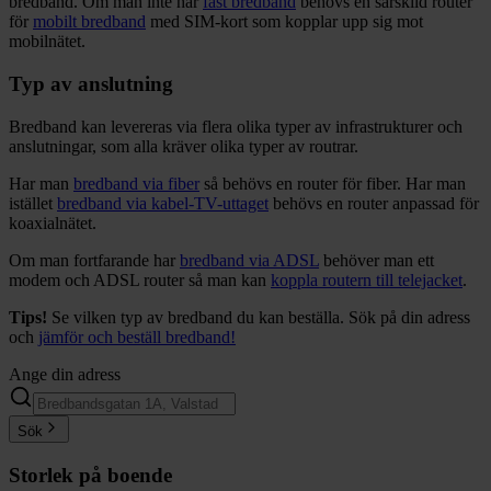
bredband. Om man inte har
fast bredband
behövs en särskild router
för
mobilt bredband
med SIM-kort som kopplar upp sig mot
mobilnätet.
Typ av anslutning
Bredband kan levereras via flera olika typer av infrastrukturer och
anslutningar, som alla kräver olika typer av routrar.
Har man
bredband via fiber
så behövs en router för fiber. Har man
istället
bredband via kabel-TV-uttaget
behövs en router anpassad för
koaxialnätet.
Om man fortfarande har
bredband via ADSL
behöver man ett
modem och ADSL router så man kan
koppla routern till telejacket
.
Tips!
Se vilken typ av bredband du kan beställa. Sök på din adress
och
jämför och beställ bredband!
Ange din adress
Sök
Storlek på boende