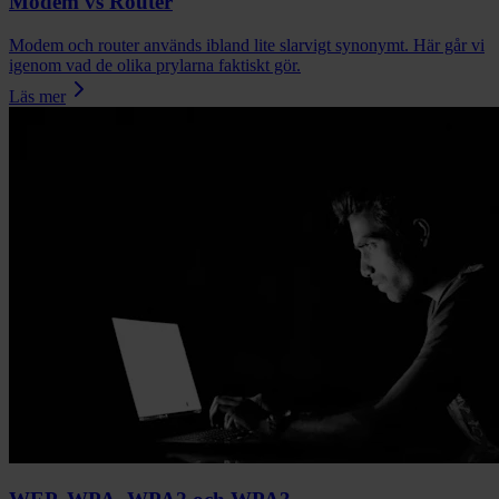
Modem vs Router
Modem och router används ibland lite slarvigt synonymt. Här går vi
igenom vad de olika prylarna faktiskt gör.
Läs mer