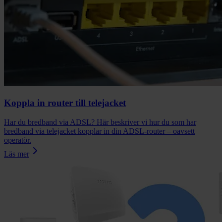
Koppla in router till telejacket
Har du bredband via ADSL? Här beskriver vi hur du som har
bredband via telejacket kopplar in din ADSL-router – oavsett
operatör.
Läs mer