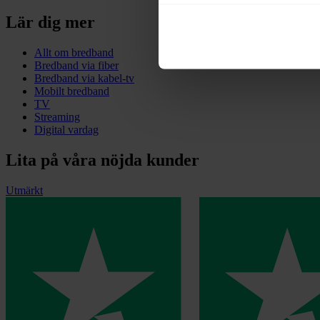
Lär dig mer
Allt om bredband
Bredband via fiber
Bredband via kabel-tv
Mobilt bredband
TV
Streaming
Digital vardag
Lita på våra nöjda kunder
Utmärkt