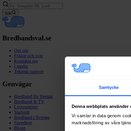
Sök
Bredbandsval.se
Om oss
Frågor och svar
Kontakta oss
I media
Teknisk support
Genvägar
Samtycke
Bredband för företag
Bredband & TV
Denna webbplats använder 
Leverantörer
Stadsnät
Vi samlar in data genom cooki
Bredband i Sverige
marknadsföring av våra tjänst
Speedtest
Blogg