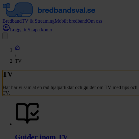
Bredband
TV & Streaming
Mobilt bredband
Om oss
Logga in
Skapa konto
/
TV
TV
Här har vi samlat en rad hjälpartiklar och guider om TV med tips och
TV.
Guider inom TV