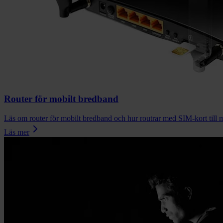
Router för mobilt bredband
Läs om router för mobilt bredband och hur routrar med SIM-kort till m
Läs mer