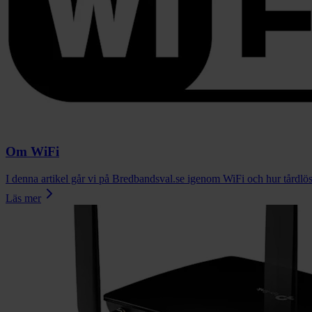
Om WiFi
I denna artikel går vi på Bredbandsval.se igenom WiFi och hur tårdlöst 
Läs mer