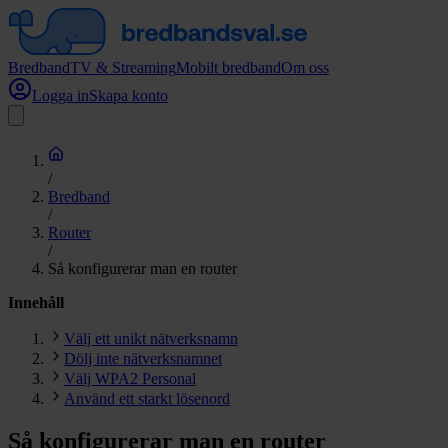
Bredband
TV & Streaming
Mobilt bredband
Om oss
Logga in
Skapa konto
/
Bredband
/
Router
/
Så konfigurerar man en router
Innehåll
Välj ett unikt nätverksnamn
Dölj inte nätverksnamnet
Välj WPA2 Personal
Använd ett starkt lösenord
Så konfigurerar man en router