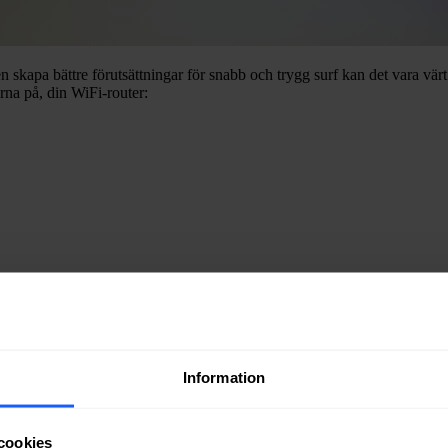
skapa bättre förutsättningar för snabb och trygg surf kan det vara värt att
garna på, din WiFi-router:
rs, nätverk minskar risken för “konflikter” med andra WiFi-nätverk i när
att automatiskt återansluta till ett annat (tidigare använt) WiFi-nätve
Information
cookies
k har dock sämre säkerhet vilket i förlängningen kan leda till sämre prest