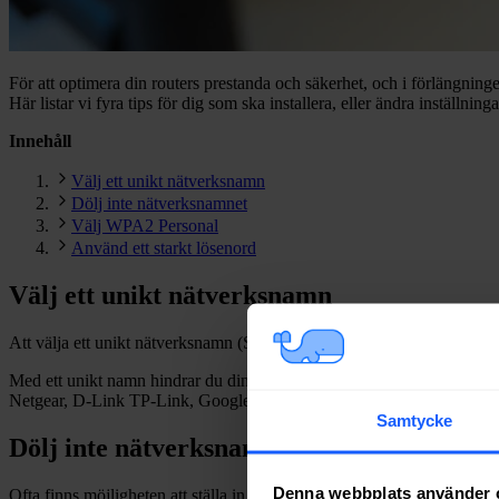
För att optimera din routers prestanda och säkerhet, och i förlängningen 
Här listar vi fyra tips för dig som ska installera, eller ändra inställnin
Innehåll
Välj ett unikt nätverksnamn
Dölj inte nätverksnamnet
Välj WPA2 Personal
Använd ett starkt lösenord
Välj ett unikt nätverksnamn
Att välja ett unikt nätverksnamn (SSID) på din routers, eller repeate
Med ett unikt namn hindrar du din dator, eller annan ansluten enhet, 
Netgear, D-Link TP-Link, Google mesh etc.
Samtycke
Dölj inte nätverksnamnet
Denna webbplats använder 
Ofta finns möjligheten att ställa in ett dolt nätverksnamn. Dolda nätver