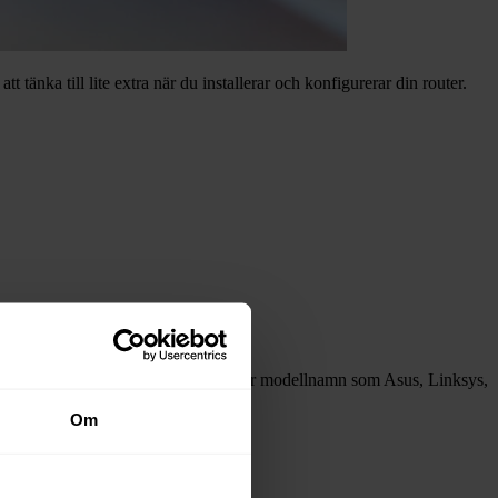
 tänka till lite extra när du installerar och konfigurerar din router.
heten (exempelvis grannens WiFi).
rk. Undvik generiska namn som innehåller modellnamn som Asus, Linksys,
Om
anda och tillförlitlighet i nätverket.