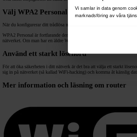
Vi samlar in data genom cooki
Välj WPA2 Personal
marknadsföring av våra tjänst
När du konfigurerar ditt trådlösa nätverks kryptering kan det finnas oli
WPA2 Personal är fortfarande den starkaste mest utbredda krypteringen
nätverket. Om man har en äldre WiFi-produkt i nätverket som inte
Använd ett starkt lösenord
För att öka säkerheten i ditt nätverk är det bra att välja ett starkt löseno
sig in på nätverket (så kallad WiFi-hacking) och komma åt känslig da
Mer information och läsning om
router