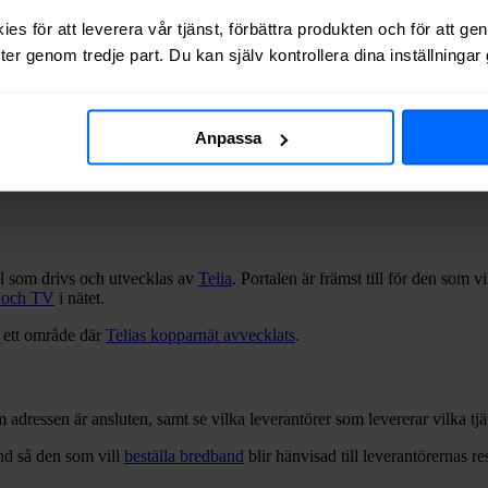
es för att leverera vår tjänst, förbättra produkten och för att ge
er genom tredje part. Du kan själv kontrollera dina inställninga
Anpassa
al som drivs och utvecklas av
Telia
. Portalen är främst till för den som vil
 och TV
i nätet.
i ett område där
Telias kopparnät avvecklats
.
 adressen är ansluten, samt se vilka leverantörer som levererar vilka tjän
nd så den som vill
beställa bredband
blir hänvisad till leverantörernas r