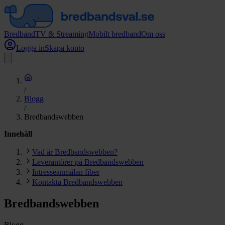
Bredband
TV & Streaming
Mobilt bredband
Om oss
Logga in
Skapa konto
/
Blogg
/
Bredbandswebben
Innehåll
Vad är Bredbandswebben?
Leverantörer på Bredbandswebben
Intresseanmälan fiber
Kontakta Bredbandswebben
Bredbandswebben
Blogg