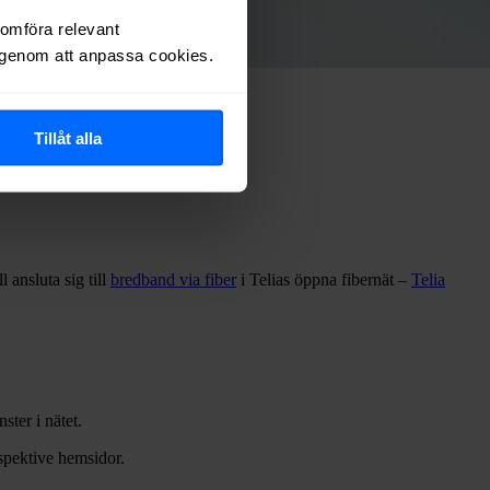
nomföra relevant
r genom att anpassa cookies.
Tillåt alla
l ansluta sig till
bredband via fiber
i Telias öppna fibernät –
Telia
ster i nätet.
espektive hemsidor.