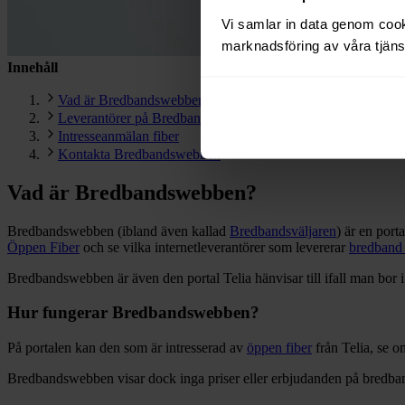
Vi samlar in data genom cooki
marknadsföring av våra tjänst
Innehåll
Vad är Bredbandswebben?
Leverantörer på Bredbandswebben
Intresseanmälan fiber
Kontakta Bredbandswebben
Vad är Bredbandswebben?
Bredbandswebben (ibland även kallad
Bredbandsväljaren
) är en port
Öppen Fiber
och se vilka internetleverantörer som levererar
bredband
Bredbandswebben är även den portal Telia hänvisar till ifall man bor 
Hur fungerar Bredbandswebben?
På portalen kan den som är intresserad av
öppen fiber
från Telia, se om
Bredbandswebben visar dock inga priser eller erbjudanden på bredba