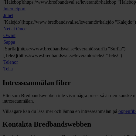
[Halebop](https://www.bredbandsval.se/leverantör/halebop “Halebop
Internetport
Junet
[Kalejdo](https://www.bredbandsval.se/leverantör/kalejdo ”Kalejdo”)
Net at Once
Ownit
Sappa
[Surfia](https://www.bredbandsval.se/leverantör/surfia "Surfia”)
[Tele2](https://www.bredbandsval.se/leverantör/tele2 ”Tele2”)
Telenor
Telia
Intresseanmälan fiber
Eftersom Bredbandswebben inte visar några priser så är den kanske mes
intresseanmälan.
Villaägare kan du läsa mer och lämna en intresseanmälan på
oppenfib
Kontakta Bredbandswebben