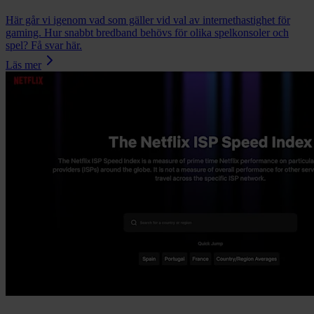
Här går vi igenom vad som gäller vid val av internethastighet för
gaming. Hur snabbt bredband behövs för olika spelkonsoler och
spel? Få svar här.
Läs mer