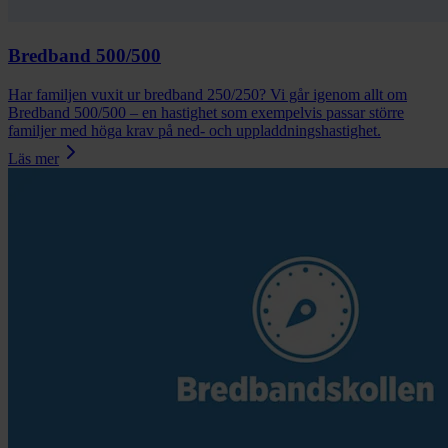
Bredband 500/500
Har familjen vuxit ur bredband 250/250? Vi går igenom allt om
Bredband 500/500 – en hastighet som exempelvis passar större
familjer med höga krav på ned- och uppladdningshastighet.
Läs mer