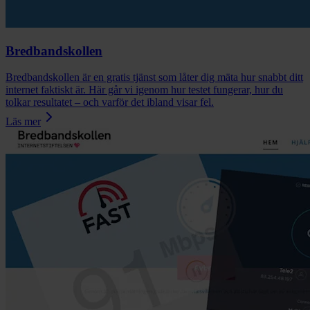
Bredbandskollen
Bredbandskollen är en gratis tjänst som låter dig mäta hur snabbt ditt
internet faktiskt är. Här går vi igenom hur testet fungerar, hur du
tolkar resultatet – och varför det ibland visar fel.
Läs mer