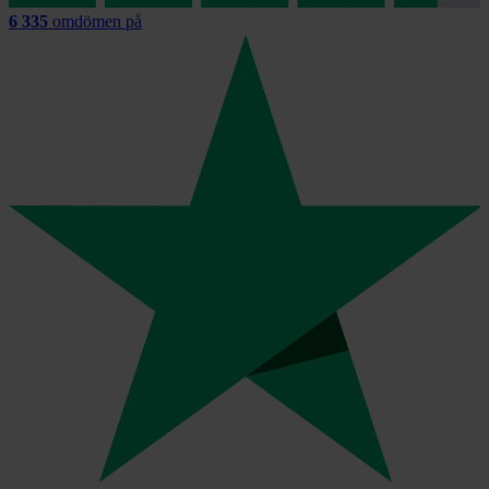
6 335
omdömen på