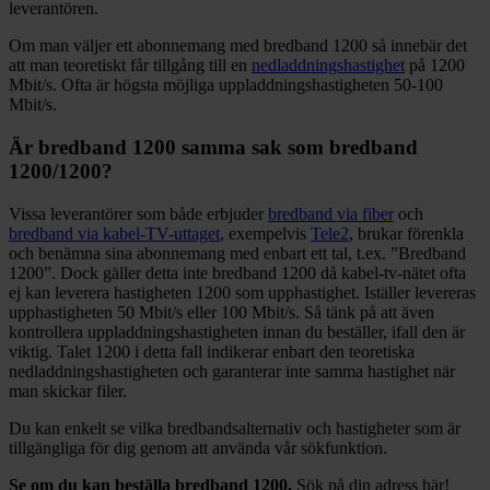
leverantören.
Om man väljer ett abonnemang med bredband 1200 så innebär det
att man teoretiskt får tillgång till en
nedladdningshastighet
på 1200
Mbit/s. Ofta är högsta möjliga uppladdningshastigheten 50-100
Mbit/s.
Är bredband 1200 samma sak som bredband
1200/1200?
Vissa leverantörer som både erbjuder
bredband via fiber
och
bredband via kabel-TV-uttaget
, exempelvis
Tele2
, brukar förenkla
och benämna sina abonnemang med enbart ett tal, t.ex. ”Bredband
1200”. Dock gäller detta inte bredband 1200 då kabel-tv-nätet ofta
ej kan leverera hastigheten 1200 som upphastighet. Iställer levereras
upphastigheten 50 Mbit/s eller 100 Mbit/s. Så tänk på att även
kontrollera uppladdningshastigheten innan du beställer, ifall den är
viktig. Talet 1200 i detta fall indikerar enbart den teoretiska
nedladdningshastigheten och garanterar inte samma hastighet när
man skickar filer.
Du kan enkelt se vilka bredbandsalternativ och hastigheter som är
tillgängliga för dig genom att använda vår sökfunktion.
Se om du kan beställa bredband 1200.
Sök på din adress här!