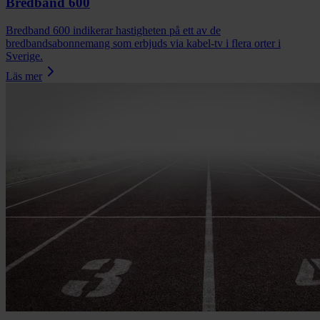
Bredband 600
Bredband 600 indikerar hastigheten på ett av de
bredbandsabonnemang som erbjuds via kabel-tv i flera orter i
Sverige.
Läs mer