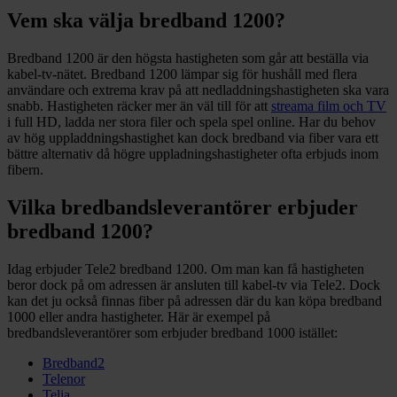
Vem ska välja bredband 1200?
Bredband 1200 är den högsta hastigheten som går att beställa via
kabel-tv-nätet. Bredband 1200 lämpar sig för hushåll med flera
användare och extrema krav på att nedladdningshastigheten ska vara
snabb. Hastigheten räcker mer än väl till för att
streama film och TV
i full HD, ladda ner stora filer och spela spel online. Har du behov
av hög uppladdningshastighet kan dock bredband via fiber vara ett
bättre alternativ då högre uppladningshastigheter ofta erbjuds inom
fibern.
Vilka bredbandsleverantörer erbjuder
bredband 1200?
Idag erbjuder Tele2 bredband 1200. Om man kan få hastigheten
beror dock på om adressen är ansluten till kabel-tv via Tele2. Dock
kan det ju också finnas fiber på adressen där du kan köpa bredband
1000 eller andra hastigheter. Här är exempel på
bredbandsleverantörer som erbjuder bredband 1000 istället:
Bredband2
Telenor
Telia