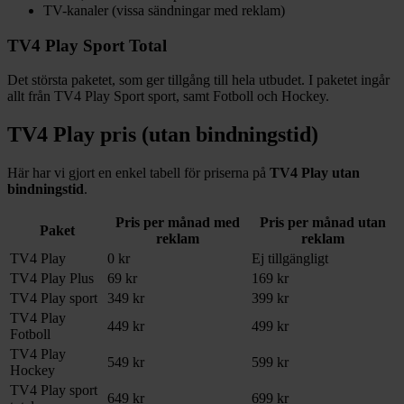
TV-kanaler (vissa sändningar med reklam)
TV4 Play Sport Total
Det största paketet, som ger tillgång till hela utbudet. I paketet ingår
allt från TV4 Play Sport sport, samt Fotboll och Hockey.
TV4 Play pris (utan bindningstid)
Här har vi gjort en enkel tabell för priserna på
TV4 Play utan
bindningstid
.
Pris per månad med
Pris per månad utan
Paket
reklam
reklam
TV4 Play
0 kr
Ej tillgängligt
TV4 Play Plus
69 kr
169 kr
TV4 Play sport
349 kr
399 kr
TV4 Play
449 kr
499 kr
Fotboll
TV4 Play
549 kr
599 kr
Hockey
TV4 Play sport
649 kr
699 kr