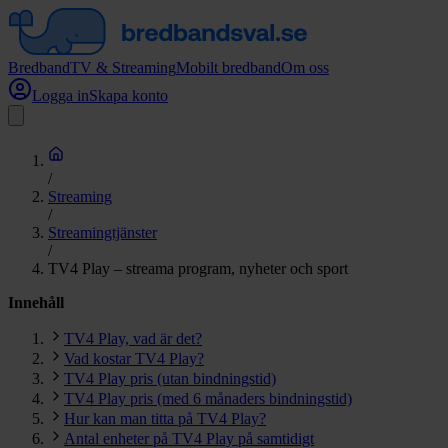
Bredband
TV & Streaming
Mobilt bredband
Om oss
Logga in
Skapa konto
/
Streaming
/
Streamingtjänster
/
TV4 Play – streama program, nyheter och sport
Innehåll
TV4 Play, vad är det?
Vad kostar TV4 Play?
TV4 Play pris (utan bindningstid)
TV4 Play pris (med 6 månaders bindningstid)
Hur kan man titta på TV4 Play?
Antal enheter på TV4 Play på samtidigt