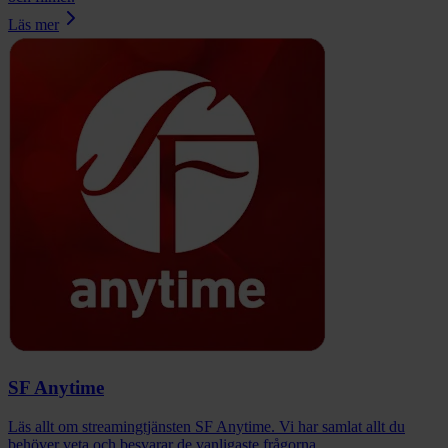
Läs mer
SF Anytime
Läs allt om streamingtjänsten SF Anytime. Vi har samlat allt du
behöver veta och besvarar de vanligaste frågorna.