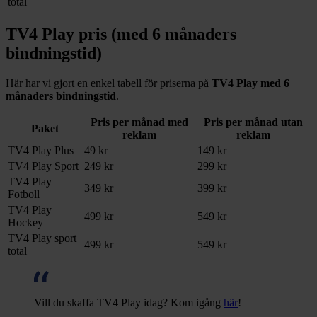
total
TV4 Play pris (med 6 månaders
bindningstid)
Här har vi gjort en enkel tabell för priserna på
TV4 Play med 6
månaders bindningstid
.
Pris per månad med
Pris per månad utan
Paket
reklam
reklam
TV4 Play Plus
49 kr
149 kr
TV4 Play Sport
249 kr
299 kr
TV4 Play
349 kr
399 kr
Fotboll
TV4 Play
499 kr
549 kr
Hockey
TV4 Play sport
499 kr
549 kr
total
Vill du skaffa TV4 Play idag? Kom igång
här
!