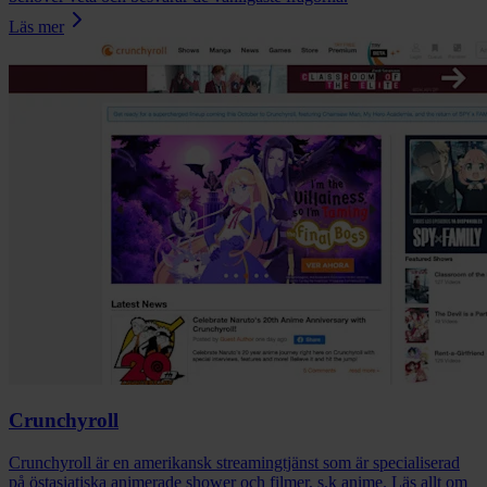
Läs mer
Crunchyroll
Crunchyroll är en amerikansk streamingtjänst som är specialiserad
på östasiatiska animerade shower och filmer, s.k anime. Läs allt om