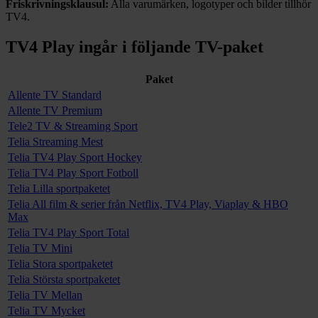
Friskrivningsklausul:
Alla varumärken, logotyper och bilder tillhör
TV4.
TV4 Play
ingår i följande TV-paket
Paket
Allente TV Standard
Allente TV Premium
Tele2 TV & Streaming Sport
Telia Streaming Mest
Telia TV4 Play Sport Hockey
Telia TV4 Play Sport Fotboll
Telia Lilla sportpaketet
Telia All film & serier från Netflix, TV4 Play, Viaplay & HBO
Max
Telia TV4 Play Sport Total
Telia TV Mini
Telia Stora sportpaketet
Telia Största sportpaketet
Telia TV Mellan
Telia TV Mycket