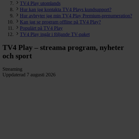
TV4 Play utomlands
Hur kan jag kontakta TV4 Plays kundsupport?
Hur avbryter jag min TV4 Play Premium-prenumeration?
Kan jag se program offline på TV4 Play?
Populärt på TV4 Play
TV4 Play ingår i följande TV-paket
TV4 Play – streama program, nyheter
och sport
Streaming
Uppdaterad
7 augusti 2026