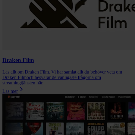
Draken Film
Läs allt om Draken Film. Vi har samlat allt du behöver veta om
Draken Filmoch besvarar de vanligaste frågorna om
streamingtjänsten här.
Läs mer