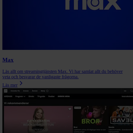
Max
Läs allt om streamingtjänsten Max. Vi har samlat allt du behöver
veta och besvarar de vanligaste frågorna.
Läs mer