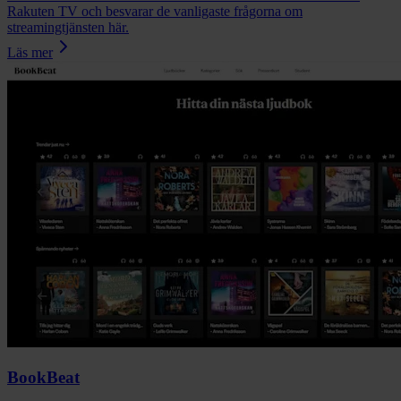
Rakuten TV och besvarar de vanligaste frågorna om
streamingtjänsten här.
Läs mer
BookBeat