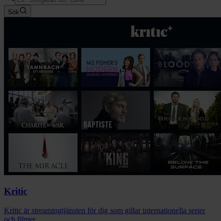
Sök
Kritic
Kritic är streamingtjänsten för dig som gillar internationella serier
och filmer.