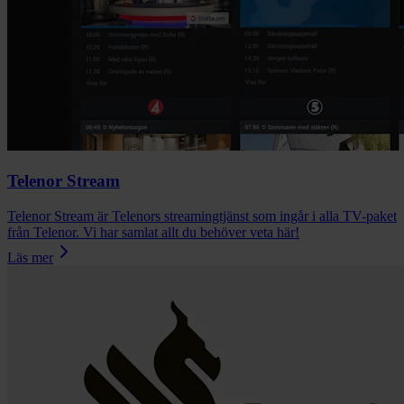
Telenor Stream
Telenor Stream är Telenors streamingtjänst som ingår i alla TV-paket
från Telenor. Vi har samlat allt du behöver veta här!
Läs mer