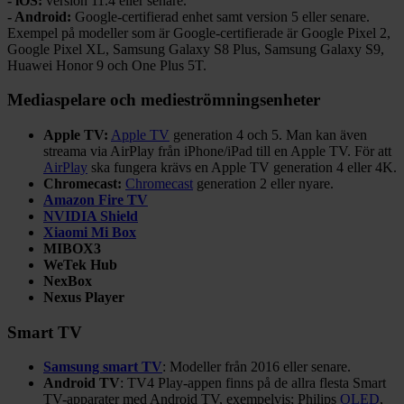
- iOS:
version 11.4 eller senare.
- Android:
Google-certifierad enhet samt version 5 eller senare.
Exempel på modeller som är Google-certifierade är Google Pixel 2,
Google Pixel XL, Samsung Galaxy S8 Plus, Samsung Galaxy S9,
Huawei Honor 9 och One Plus 5T.
Mediaspelare och medieströmningsenheter
Apple TV:
Apple TV
generation 4 och 5. Man kan även
streama via AirPlay från iPhone/iPad till en Apple TV. För att
AirPlay
ska fungera krävs en Apple TV generation 4 eller 4K.
Chromecast:
Chromecast
generation 2 eller nyare.
Amazon Fire TV
NVIDIA Shield
Xiaomi Mi Box
MIBOX3
WeTek Hub
NexBox
Nexus Player
Smart TV
Samsung smart TV
: Modeller från 2016 eller senare.
Android TV
: TV4 Play-appen finns på de allra flesta Smart
TV-apparater med Android TV, exempelvis; Philips
OLED
,