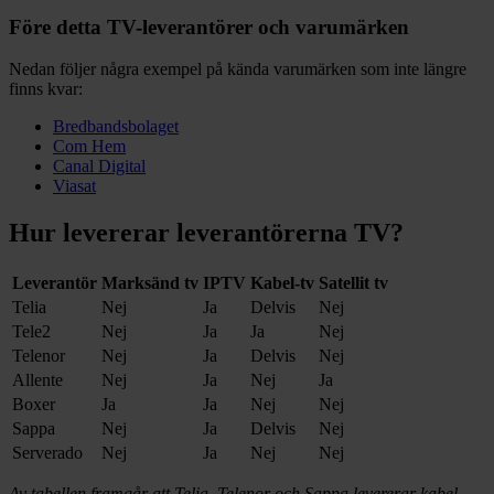
Före detta TV-leverantörer och varumärken
Nedan följer några exempel på kända varumärken som inte längre
finns kvar:
Bredbandsbolaget
Com Hem
Canal Digital
Viasat
Hur levererar leverantörerna TV?
Leverantör
Marksänd tv
IPTV
Kabel-tv
Satellit tv
Telia
Nej
Ja
Delvis
Nej
Tele2
Nej
Ja
Ja
Nej
Telenor
Nej
Ja
Delvis
Nej
Allente
Nej
Ja
Nej
Ja
Boxer
Ja
Ja
Nej
Nej
Sappa
Nej
Ja
Delvis
Nej
Serverado
Nej
Ja
Nej
Nej
Av tabellen framgår att Telia, Telenor och Sappa levererar kabel-