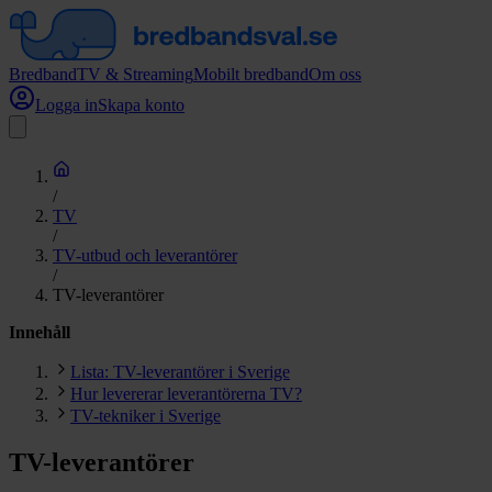
Bredband
TV & Streaming
Mobilt bredband
Om oss
Logga in
Skapa konto
/
TV
/
TV-utbud och leverantörer
/
TV-leverantörer
Innehåll
Lista: TV-leverantörer i Sverige
Hur levererar leverantörerna TV?
TV-tekniker i Sverige
TV-leverantörer