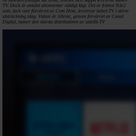
TV. Dock är antalet abonnenter väldigt lågt. Det är främst Tele2
som, tack vare förvärvet av Com Hem, levererar kabel-TV i större
utsträckning idag. Vidare är Allente, genom förvärvet av Canal
Digital, numer den största distributören av satellit-TV