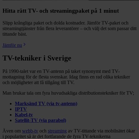
Hitta rätt TV- och streamingpaket på 1 minut
Slipp krångliga paket och dolda kostnader. Jämför TV-paket och
streamingtjänster från flera leverantörer – och välj det som passar ditt
tittande bäst.
Jämför nu
TV-tekniker i Sverige
På 1990-talet var en TV-antenn på taket synonymt med TV-
mottagning för de flesta svenskar. Idag finns en rad olika tekniker
och möjligheter att få tillgång till TV.
Man brukar tala om fyra huvudsakliga distributionstekniker för TV;
Marksänd TV (via tv-antenn)
IPTV
Kabel-tv
Satellit-TV (via parabol)
Även om
webb-tv
och
streaming
av TV-tittande via mobilnätet ökar
i popularitet så är det fortfarande de fyra TV-teknikerna