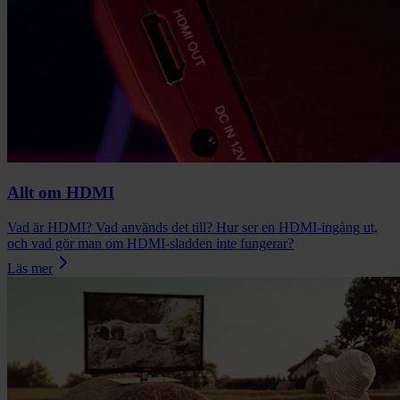
Allt om HDMI
Vad är HDMI? Vad används det till? Hur ser en HDMI-ingång ut,
och vad gör man om HDMI-sladden inte fungerar?
Läs mer