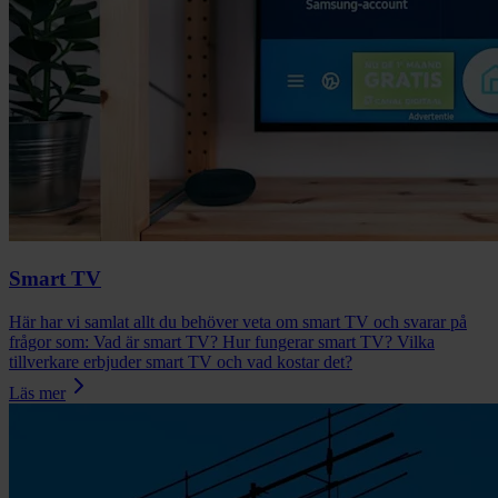
Smart TV
Här har vi samlat allt du behöver veta om smart TV och svarar på
frågor som: Vad är smart TV? Hur fungerar smart TV? Vilka
tillverkare erbjuder smart TV och vad kostar det?
Läs mer