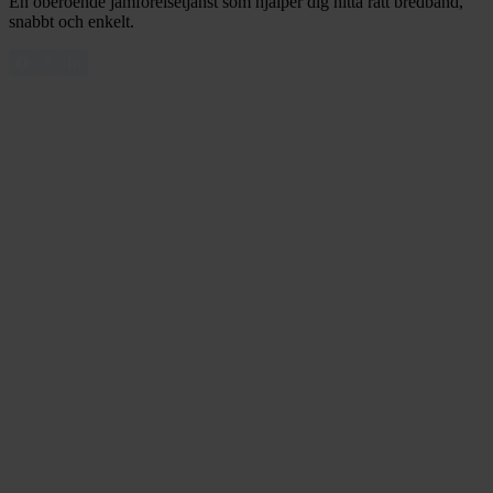
En oberoende jämförelsetjänst som hjälper dig hitta rätt bredband,
snabbt och enkelt.