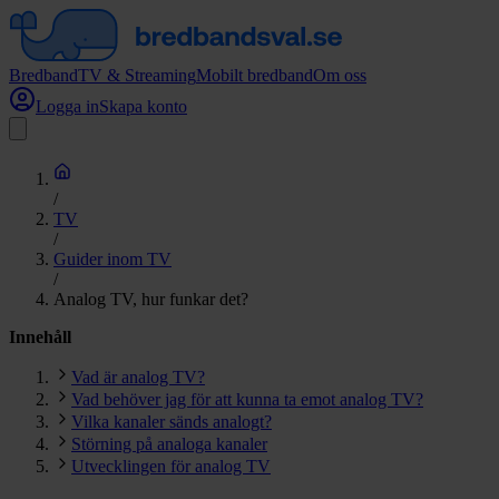
Bredband
TV & Streaming
Mobilt bredband
Om oss
Logga in
Skapa konto
/
TV
/
Guider inom TV
/
Analog TV, hur funkar det?
Innehåll
Vad är analog TV?
Vad behöver jag för att kunna ta emot analog TV?
Vilka kanaler sänds analogt?
Störning på analoga kanaler
Utvecklingen för analog TV