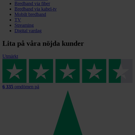
Bredband via fiber
Bredband via kabel-tv
Mobilt bredband
TV
Streaming
Digital vardag
Lita på våra nöjda kunder
Utmärkt
6 335
omdömen på