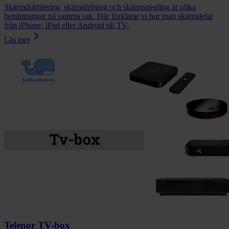
Skärmdubblering, skärmdelning och skärmspegling är olika
benämningar på samma sak. Här förklarar vi hur man skärmdelar
från iPhone, iPad eller Android till TV.
Läs mer
Telenor TV-box