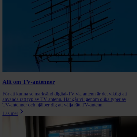
Allt om TV-antenner
För att kunna se marksänd digital-TV via antenn är det viktigt att
använda rätt typ av TV-antenn. Här går vi igenom olika typer av
TV-antenner och hjälper dig att välja rätt TV-antenn.
Läs mer