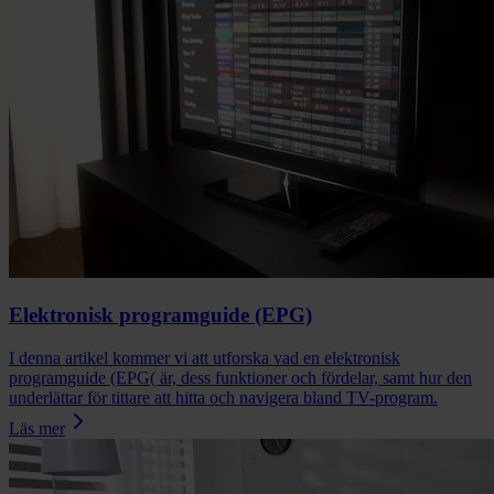
Elektronisk programguide (EPG)
I denna artikel kommer vi att utforska vad en elektronisk
programguide (EPG( är, dess funktioner och fördelar, samt hur den
underlättar för tittare att hitta och navigera bland TV-program.
Läs mer