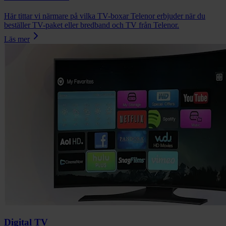
Här tittar vi närmare på vilka TV-boxar Telenor erbjuder när du
beställer TV-paket eller bredband och TV från Telenor.
Läs mer
Digital TV