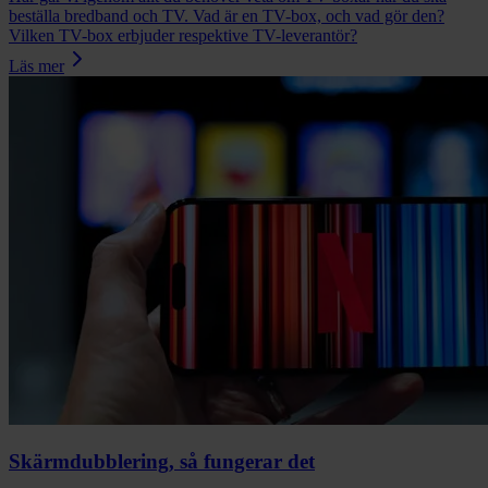
beställa bredband och TV. Vad är en TV-box, och vad gör den?
Vilken TV-box erbjuder respektive TV-leverantör?
Läs mer
Skärmdubblering, så fungerar det