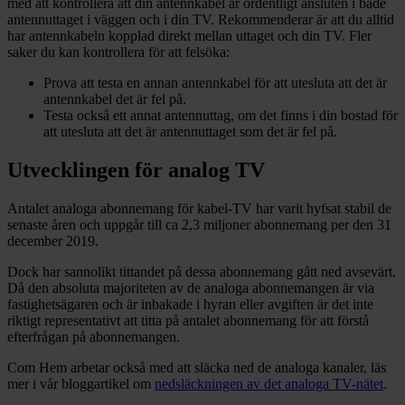
med att kontrollera att din antennkabel är ordentligt ansluten i både
antennuttaget i väggen och i din TV. Rekommenderar är att du alltid
har antennkabeln kopplad direkt mellan uttaget och din TV. Fler
saker du kan kontrollera för att felsöka:
Prova att testa en annan antennkabel för att utesluta att det är
antennkabel det är fel på.
Testa också ett annat antennuttag, om det finns i din bostad för
att utesluta att det är antennuttaget som det är fel på.
Utvecklingen för analog TV
Antalet analoga abonnemang för kabel-TV har varit hyfsat stabil de
senaste åren och uppgår till ca 2,3 miljoner abonnemang per den 31
december 2019.
Dock har sannolikt tittandet på dessa abonnemang gått ned avsevärt.
Då den absoluta majoriteten av de analoga abonnemangen är via
fastighetsägaren och är inbakade i hyran eller avgiften är det inte
riktigt representativt att titta på antalet abonnemang för att förstå
efterfrågan på abonnemangen.
Com Hem arbetar också med att släcka ned de analoga kanaler, läs
mer i vår bloggartikel om
nedsläckningen av det analoga TV-nätet
.