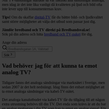
När TV-sändningar startade så var faktiskt alla sändningar analoga,
men idag är det inte lika vanligt då kvaliteten på ljud och bild ofta
inte lever upp till konsumenternas krav.
Tips!
Om du skaffar
digital-TV
får du bättre bild- och ljudkvalitet
samt större möjligheter att välja det utbud som passar just dig.
Jämför bredband och TV direkt på Bredbandsval.se!
Sök på din adress och hitta
bredband och TV-paket
för dig.
Ange din adress
Sök
Vad behöver jag för att kunna ta emot
analog TV?
Tidigare fanns det analoga sändningar via marknätet i Sverige, men
sedan 2007 är det helt nedstängt. Idag finns det enbart möjlighet att
ta emot analoga sändningar via kabel-TV-nätet.
Det analoga kanalutbudet via kabel-TV får du tillgång till att någon
extra utrustning behövs till din TV. Det enda som krävs är att du har
en analog mottagare i din TV som kan ta emot en analog signal. För