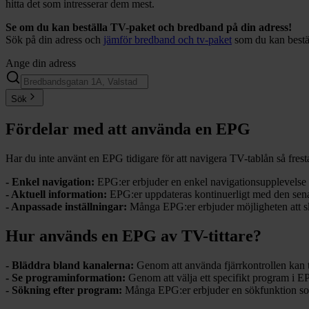
hitta det som intresserar dem mest.
Se om du kan beställa TV-paket och bredband på din adress!
Sök på din adress och
jämför bredband och tv-paket
som du kan bestä
Ange din adress
Sök
Fördelar med att använda en EPG
Har du inte använt en EPG tidigare för att navigera TV-tablån så frestar
- Enkel navigation:
EPG:er erbjuder en enkel navigationsupplevelse s
- Aktuell information:
EPG:er uppdateras kontinuerligt med den senast
- Anpassade inställningar:
Många EPG:er erbjuder möjligheten att ska
Hur används en EPG av TV-tittare?
- Bläddra bland kanalerna:
Genom att använda fjärrkontrollen kan t
- Se programinformation:
Genom att välja ett specifikt program i E
- Sökning efter program:
Många EPG:er erbjuder en sökfunktion som gö