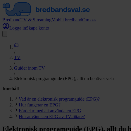
Bredband
TV & Streaming
Mobilt bredband
Om oss
Logga in
Skapa konto
/
TV
/
Guider inom TV
/
Elektronisk programguide (EPG), allt du behöver veta
Innehåll
Vad är en elektronisk programguide (EPG)?
Hur fungerar en EPG?
Fördelar med att använda en EPG
Hur används en EPG av TV-tittare?
Elektronisk programguide (EPG), allt du 