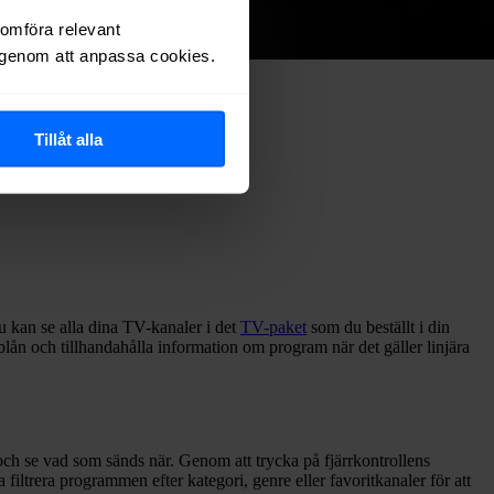
nomföra relevant
r genom att anpassa cookies.
är går vi igenom hur den fungerar.
Tillåt alla
u kan se alla dina TV-kanaler i det
TV-paket
som du beställt i din
ablån och tillhandahålla information om program när det gäller linjära
ch se vad som sänds när. Genom att trycka på fjärrkontrollens
filtrera programmen efter kategori, genre eller favoritkanaler för att