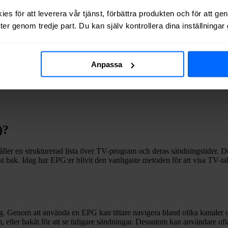
es för att leverera vår tjänst, förbättra produkten och för att ge
er genom tredje part. Du kan själv kontrollera dina inställninga
åller en strukturerad lista över TV-program och deras sändningstider. H
Anpassa
)?
åller en strukturerad lista över TV-program och deras sändningstider. D
gst bak. Idag har EPG:er blivit den vanligaste metoden för att visa TV-t
. Genom att använda en EPG kan tittare navigera bland olika kanaler o
 eller bakåt för att se tidigare sändningar. Dessutom kan användare ofta 