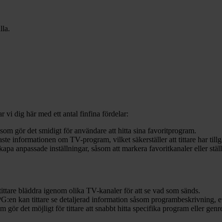
lla.
 vi dig här med ett antal finfina fördelar:
om gör det smidigt för användare att hitta sina favoritprogram.
e informationen om TV-program, vilket säkerställer att tittare har tillg
pa anpassade inställningar, såsom att markera favoritkanaler eller st
ittare bläddra igenom olika TV-kanaler för att se vad som sänds.
PG:en kan tittare se detaljerad information såsom programbeskrivning, e
r det möjligt för tittare att snabbt hitta specifika program eller genre