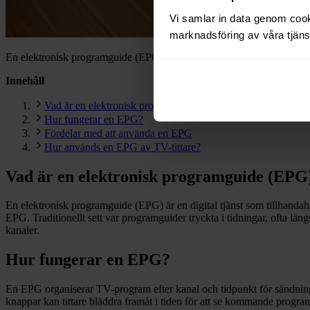
Vi samlar in data genom cooki
marknadsföring av våra tjänst
En elektronisk programguide (EPG) är en digital tjänst som tillhandah
Innehåll
Vad är en elektronisk programguide (EPG)?
Hur fungerar en EPG?
Fördelar med att använda en EPG
Hur används en EPG av TV-tittare?
Vad är en elektronisk programguide (EPG
En elektronisk programguide (EPG) är en digital tjänst som tillhandah
EPG. Traditionellt sett var programguider tryckta i tidningar, ofta län
kanaler.
Hur fungerar en EPG?
En EPG organiserar TV-program efter kanal och tidpunkt för sändning
knappar kan tittare bläddra framåt i tiden för att se kommande program,