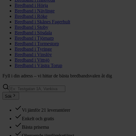
Bredband i
Hörja
Bredband i
Nävlinge
Bredband i
Röke
Bredband i
Skånes Fagerhult
Bredband i
Stoby
Bredband i
Sösdala
Bredband i
Tjörnarp
Bredband i
Tormestorp
Bredband i
Tyringe
Bredband i
Vinslöv
Bredband i
Vittsjö
Bredband i
Västra Torup
Fyll i din adress – vi hittar de bästa bredbandsvalen åt dig
Sök
Vi jämför 21 leverantörer
Enkelt och gratis
Bästa priserna
Oberoende jämförelsetjänst