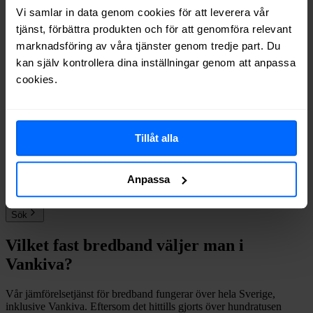
Net at Once
Fiber
71%
Vi samlar in data genom cookies för att leverera vår
Allente
Fiber
70%
tjänst, förbättra produkten och för att genomföra relevant
Inleed
Fiber
64%
marknadsföring av våra tjänster genom tredje part. Du
Halebop
Fiber
63%
kan själv kontrollera dina inställningar genom att anpassa
Comviq
Fiber
39%
cookies.
Telenor
Fiber
29%
Internetport
Fiber
24%
Trygg Surf
Fiber
21%
Tillåt alla
Om du vill se exakt vilka internetleverantörer som erbjuder
bredband på din adress i
Vankiva
på
Bredbandsval.se
är det bara att
göra en snabb sökning här:
Anpassa
Sök
Vilket fast bredband väljer man i
Vankiva
?
Vår jämförelsetjänst för bredband fungerar över hela Sverige,
inklusive
Vankiva
. Eftersom det hittills gjorts över hundratusen