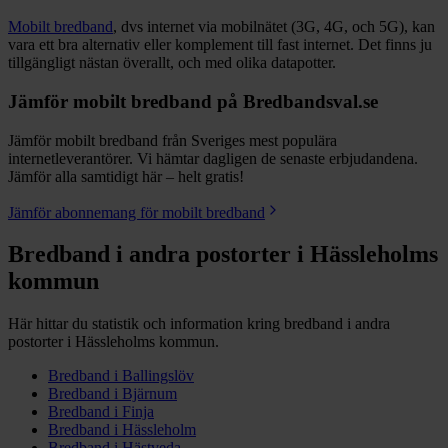
Mobilt bredband
, dvs internet via mobilnätet (3G, 4G, och 5G), kan
vara ett bra alternativ eller komplement till fast internet. Det finns ju
tillgängligt nästan överallt, och med olika datapotter.
Jämför mobilt bredband på Bredbandsval.se
Jämför mobilt bredband från Sveriges mest populära
internetleverantörer. Vi hämtar dagligen de senaste erbjudandena.
Jämför alla samtidigt här – helt gratis!
Jämför abonnemang för mobilt bredband
Bredband i andra postorter i
Hässleholms
kommun
Här hittar du statistik och information kring bredband i andra
postorter i
Hässleholms
kommun.
Bredband i
Ballingslöv
Bredband i
Bjärnum
Bredband i
Finja
Bredband i
Hässleholm
Bredband i
Hästveda