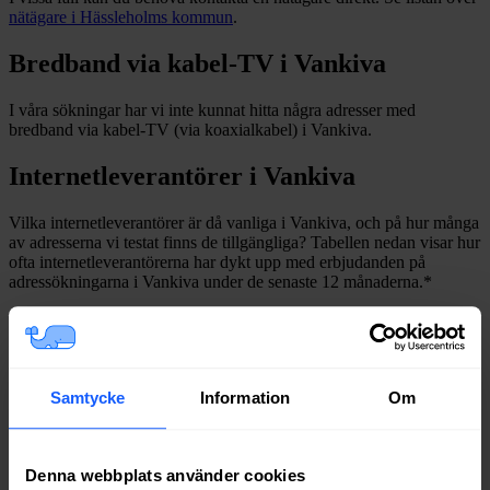
nätägare i
Hässleholms
kommun
.
Bredband via kabel-TV i
Vankiva
I våra sökningar har vi inte kunnat hitta några adresser med
bredband via kabel-TV (via koaxialkabel) i
Vankiva
.
Internetleverantörer i
Vankiva
Vilka internetleverantörer är då vanliga i
Vankiva
, och på hur många
av adresserna vi testat finns de tillgängliga? Tabellen nedan visar hur
ofta internetleverantörerna har dykt upp med erbjudanden på
adressökningarna i
Vankiva
under de senaste 12
månaderna.
*
*
Avser sökningar där det finns fast bredband på adressen.
Leverantör
Typer
Procent
Tele2
Fiber
78%
Samtycke
Information
Om
Boxer
Fiber
77%
Bredband2
Fiber
76%
Telia
Fiber
76%
Denna webbplats använder cookies
Ownit
Fiber
74%