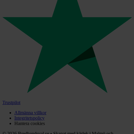
Trustpilot
Allmänna villkor
Integritetspolicy
Hantera cookies
©
2026
Bredbandsval.se
•
Skapat med kärlek i Malmö och