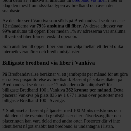
Stora delar
av
Vankiva
är anslutna till
bredband via fiber
. Fiber är
idag den mest framtidssäkra typen av bredband och även den
snabbaste.
Av de adresser i
Vankiva
som sökts på Bredbandsval.se de senaste
12
månaderna var
79%
anslutna till fiber
. Av dessa adresser var
99%
anslutna till öppen fiber medan
1%
av adresserna var anslutna
till vertikal fiber från en enskild operatör.
Som ansluten till öppen fiber kan man välja mellan ett flertal olika
internetleverantörer och bredbandstjänster.
Billigaste bredband via fiber i
Vankiva
På Bredbandsval.se beräknar vi ett jämförpris per månad för att göra
en rättvis prisjämförelse av bredband. Baserat på sökresultaten på
Bredbandsval.se de senaste 12
månaderna är snittpriset
*
för
billigaste Bredband
100 i
Vankiva
362
kronor per månad
. Detta
placerar
Vankiva
på plats
835
av
1 677
i listan över postorter med
billigaste Bredband
100 i Sverige.
*
Snittpriset är baserat på tjänster med 100
Mbit/s nedströms och
inkluderar inte eventuella gratistjänster eller nätverksavgifter och
placeringen kan vara delad med andra orter. Postorter där vi inte
identifierat något snabbt fast bredband är undantagna i listan.