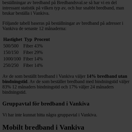
beställningar av bredband på Bredbandsval.se så har vi en del
intressant statistik på vilken typ av, och hur snabbt bredband, man
brukar beställa i
Vankiva
.
Följande tabell baseras på beställningar av bredband på adresser i
Vankiva
de senaste 12
månaderna:
Hastighet
Typ
Procent
500/500
Fiber
43%
150/150
Fiber
29%
1000/100
Fiber
14%
250/250
Fiber
14%
Av de som beställt bredband i
Vankiva
väljer
14%
bredband utan
bindningstid
. Av de som beställer bredband med bindningstid väljer
83%
12
månaders bindningstid och
17%
väljer 24
månaders
bindningstid.
Gruppavtal för bredband i
Vankiva
Vi har inte kunnat hitta några gruppavtal i
Vankiva
.
Mobilt bredband i
Vankiva