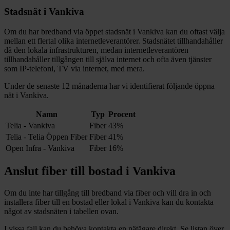
Stadsnät i
Vankiva
Om du har bredband via öppet stadsnät i
Vankiva
kan du oftast välja
mellan ett flertal olika internetleverantörer. Stadsnätet tillhandahåller
då den lokala infrastrukturen, medan internetleverantören
tillhandahåller tillgången till själva internet och ofta även tjänster
som IP-telefoni, TV via internet, med mera.
Under de senaste 12
månaderna har vi identifierat följande öppna
nät i
Vankiva
.
Namn
Typ
Procent
Telia - Vankiva
Fiber
43%
Telia - Telia Öppen Fiber
Fiber
41%
Open Infra - Vankiva
Fiber
16%
Anslut fiber till bostad i
Vankiva
Om du inte har tillgång till bredband via fiber och vill dra in och
installera fiber till en bostad eller lokal i
Vankiva
kan du kontakta
något av stadsnäten i tabellen ovan
.
I vissa fall kan du behöva kontakta en nätägare direkt. Se listan över