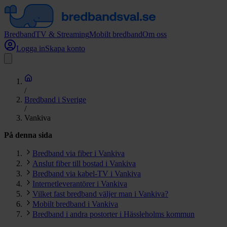
Bredband
TV & Streaming
Mobilt bredband
Om oss
Logga in
Skapa konto
/
Bredband i Sverige
/
Vankiva
På denna sida
Bredband via fiber i Vankiva
Anslut fiber till bostad i Vankiva
Bredband via kabel-TV i Vankiva
Internetleverantörer i Vankiva
Vilket fast bredband väljer man i Vankiva?
Mobilt bredband i Vankiva
Bredband i andra postorter i Hässleholms kommun