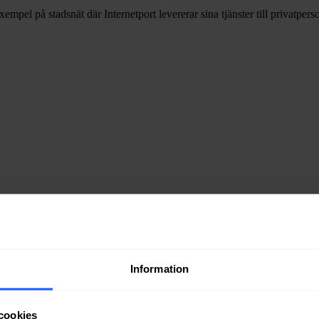
xempel på stadsnät där Internetport levererar sina tjänster till privatpers
 Internetport välja mellan följande hastigheter:
Information
cookies