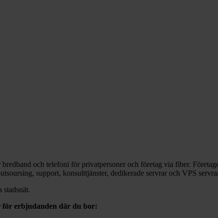
 bredband och telefoni för privatpersoner och företag via fiber. Företag
outsoursing, support, konsulttjänster, dedikerade servrar och VPS servrar
a stadsnät.
r för erbjudanden där du bor: