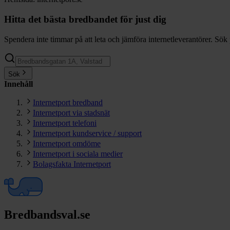
Hitta det bästa bredbandet för just dig
Spendera inte timmar på att leta och jämföra internetleverantörer. Sök 
Sök
Innehåll
Internetport bredband
Internetport via stadsnät
Internetport telefoni
Internetport kundservice / support
Internetport omdöme
Internetport i sociala medier
Bolagsfakta Internetport
Bredbandsval.se