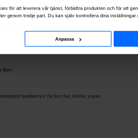
 varierar beroende på vilket stadsnät du tillhör och vilket abonnemang (h
es för att leverera vår tjänst, förbättra produkten och för att ge
er genom tredje part. Du kan själv kontrollera dina inställninga
n adress.
Sök på din adress för att jämföra och beställa bredband
Anpassa
 fiber.
ternetport kundservice via live chat, telefon, e-post.