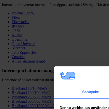
Internetport levererar internet i flera öppna stadsnät i Sverige. Här är e
Bollnäs Energi
Fibra
Fiberstaden
IP-Only
iTUX
Kurbit
OpenInfra
Open Universe
Servanet
Telia öppen fiber
Zmarket
Åmåls stadsnät (såab)
Internetport abonnemang & internethastigheter
Beroende på vilket stadsnät du tillhör kan du som vill ha bredband från
Bredband 10/10 Mbit/s
Samtycke
Bredband 100/100 Mbit/s
Bredband 250/250 Mbit/s
Bredband 500/500 Mbit/s
Bredband 1000/1000 Mbit/s
Denna webbplats använder 