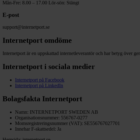
Mån-Fre: 8.00 – 17.00 Lör-sön: Stängt
E-post
support@internetport.se
Internetport omdöme
Internetport är en uppskattad internetleverantör och har betyg över ge
Internetport i sociala medier
Internetport på Facebook
Internetport på LinkedIn
Bolagsfakta Internetport
Namn: INTERNETPORT SWEDEN AB
Organisationsnummer: 556767-0277
Momsregistreringsnummer (VAT): SE556767027701
Innehar F-skattsedel: Ja
Hemsida: internetport.se