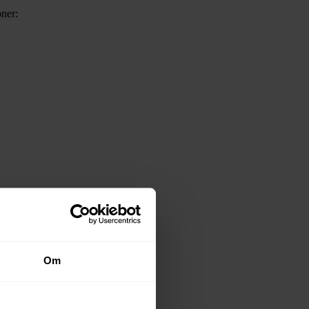
oner:
Om