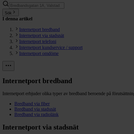
Sök
I denna artikel
Internetport bredband
Internetport via stadsnät
Internetport telefoni
Internetport kundservice / support
Internetport omdöme
Internetport bredband
Internetport erbjuder olika typer av bredband beroende på förutsättning
Bredband via fiber
Bredband via stadsnät
Bredband via radiolänk
Internetport via stadsnät