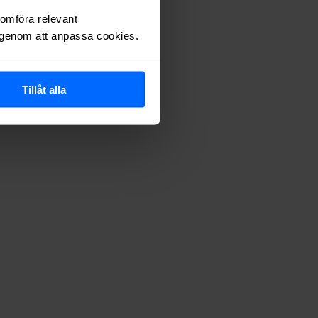
astighet) du väljer.
nomföra relevant
r genom att anpassa cookies.
Tillåt alla