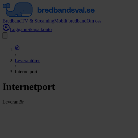
Bredband
TV & Streaming
Mobilt bredband
Om oss
Logga in
Skapa konto
/
Leverantörer
/
Internetport
Internetport
Leverantör