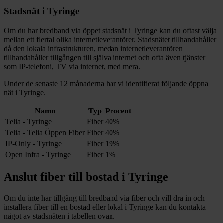
Stadsnät i
Tyringe
Om du har bredband via öppet stadsnät i
Tyringe
kan du oftast välja
mellan ett flertal olika internetleverantörer. Stadsnätet tillhandahåller
då den lokala infrastrukturen, medan internetleverantören
tillhandahåller tillgången till själva internet och ofta även tjänster
som IP-telefoni, TV via internet, med mera.
Under de senaste 12
månaderna har vi identifierat följande öppna
nät i
Tyringe
.
Namn
Typ
Procent
Telia - Tyringe
Fiber
40%
Telia - Telia Öppen Fiber
Fiber
40%
IP-Only - Tyringe
Fiber
19%
Open Infra - Tyringe
Fiber
1%
Anslut fiber till bostad i
Tyringe
Om du inte har tillgång till bredband via fiber och vill dra in och
installera fiber till en bostad eller lokal i
Tyringe
kan du kontakta
något av stadsnäten i tabellen ovan
.