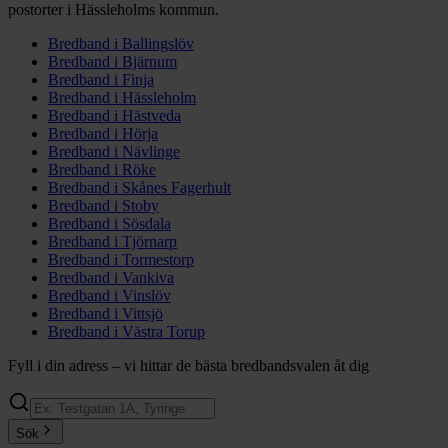
postorter i
Hässleholms
kommun.
Bredband i
Ballingslöv
Bredband i
Bjärnum
Bredband i
Finja
Bredband i
Hässleholm
Bredband i
Hästveda
Bredband i
Hörja
Bredband i
Nävlinge
Bredband i
Röke
Bredband i
Skånes Fagerhult
Bredband i
Stoby
Bredband i
Sösdala
Bredband i
Tjörnarp
Bredband i
Tormestorp
Bredband i
Vankiva
Bredband i
Vinslöv
Bredband i
Vittsjö
Bredband i
Västra Torup
Fyll i din adress – vi hittar de bästa bredbandsvalen åt dig
Sök