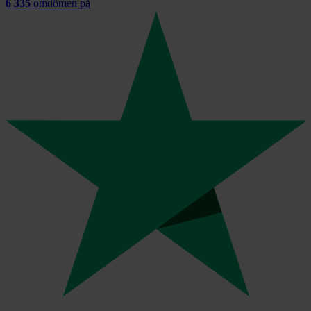
6 335
omdömen på