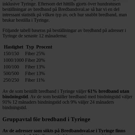
inklusive
Tyringe
. Eftersom det hittills gjorts över hundratusen
beställningar av bredband på Bredbandsval.se så har vi en del
intressant statistik på vilken typ av, och hur snabbt bredband, man
brukar beställa i
Tyringe
.
Följande tabell baseras på beställningar av bredband på adresser i
Tyringe
de senaste 12
månaderna:
Hastighet
Typ
Procent
150/150
Fiber
25%
1000/1000
Fiber
20%
100/100
Fiber
13%
500/500
Fiber
13%
250/250
Fiber
11%
Av de som beställt bredband i
Tyringe
väljer
61%
bredband utan
bindningstid
. Av de som beställer bredband med bindningstid väljer
91%
12
månaders bindningstid och
9%
väljer 24
månaders
bindningstid.
Gruppavtal för bredband i
Tyringe
Av de adresser som sökts på Bredbandsval.se i
Tyringe
finns