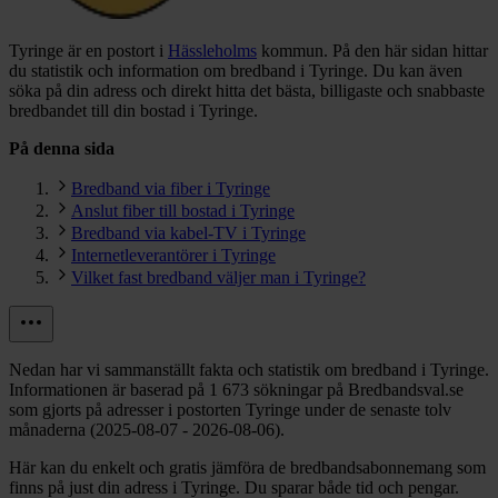
Tyringe är en postort i
Hässleholms
kommun.
På den här sidan hittar
du statistik och information om bredband i Tyringe. Du kan även
söka på din adress och direkt hitta det bästa, billigaste och snabbaste
bredbandet till din bostad i Tyringe.
På denna sida
Bredband via fiber i Tyringe
Anslut fiber till bostad i Tyringe
Bredband via kabel-TV i Tyringe
Internetleverantörer i Tyringe
Vilket fast bredband väljer man i Tyringe?
Nedan har vi sammanställt fakta och statistik om bredband i Tyringe.
Informationen är baserad på 1 673 sökningar på Bredbandsval.se
som gjorts på adresser i postorten Tyringe under de senaste tolv
månaderna (2025-08-07 - 2026-08-06).
Här kan du enkelt och gratis jämföra de bredbandsabonnemang som
finns på just din adress i Tyringe. Du sparar både tid och pengar.