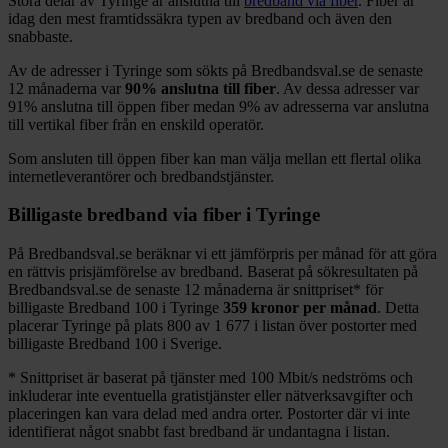
Stora delar
av
Tyringe
är anslutna till
bredband via fiber
. Fiber är
idag den mest framtidssäkra typen av bredband och även den
snabbaste.
Av de adresser i
Tyringe
som sökts på Bredbandsval.se de senaste
12
månaderna var
90%
anslutna till fiber
. Av dessa adresser var
91%
anslutna till öppen fiber medan
9%
av adresserna var anslutna
till vertikal fiber från en enskild operatör.
Som ansluten till öppen fiber kan man välja mellan ett flertal olika
internetleverantörer och bredbandstjänster.
Billigaste bredband via fiber i
Tyringe
På Bredbandsval.se beräknar vi ett jämförpris per månad för att göra
en rättvis prisjämförelse av bredband. Baserat på sökresultaten på
Bredbandsval.se de senaste 12
månaderna är snittpriset
*
för
billigaste Bredband
100 i
Tyringe
359
kronor per månad
. Detta
placerar
Tyringe
på plats
800
av
1 677
i listan över postorter med
billigaste Bredband
100 i Sverige.
*
Snittpriset är baserat på tjänster med 100
Mbit/s nedströms och
inkluderar inte eventuella gratistjänster eller nätverksavgifter och
placeringen kan vara delad med andra orter. Postorter där vi inte
identifierat något snabbt fast bredband är undantagna i listan.