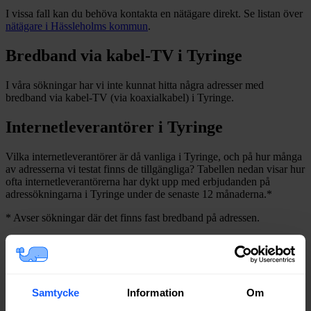
I vissa fall kan du behöva kontakta en nätägare direkt. Se listan över
nätägare i
Hässleholms
kommun
.
Bredband via kabel-TV i
Tyringe
I våra sökningar har vi inte kunnat hitta några adresser med
bredband via kabel-TV (via koaxialkabel) i
Tyringe
.
Internetleverantörer i
Tyringe
Vilka internetleverantörer är då vanliga i
Tyringe
, och på hur många
av adresserna vi testat finns de tillgängliga? Tabellen nedan visar hur
ofta internetleverantörerna har dykt upp med erbjudanden på
adressökningarna i
Tyringe
under de senaste 12
månaderna.
*
*
Avser sökningar där det finns fast bredband på adressen.
Leverantör
Typer
Procent
Bredband2
Fiber
89%
Boxer
Fiber
80%
Net at Once
Fiber
79%
Samtycke
Information
Om
Telia
Fiber
78%