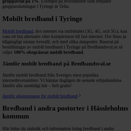
gruppavtal på
1%
. Exempel på leverantörer som erbjuder
gruppanslutningar i
Tyringe
är
Telia
.
Mobilt bredband i
Tyringe
Mobilt bredband
, dvs internet via mobilnätet (3G, 4G, och 5G), kan
vara ett bra alternativ eller komplement till fast internet. Det finns ju
tillgängligt nästan överallt, och med olika datapotter.
Baserat på
beställningar av mobilt bredband i Tyringe på Bredbandsval.se så
väljer
100%
obegränsat mobilt bredband
.
Jämför mobilt bredband på Bredbandsval.se
Jämför mobilt bredband från Sveriges mest populära
internetleverantörer. Vi hämtar dagligen de senaste erbjudandena.
Jämför alla samtidigt här – helt gratis!
Jämför abonnemang för mobilt bredband
Bredband i andra postorter i
Hässleholms
kommun
Här hittar du statistik och information kring bredband i andra