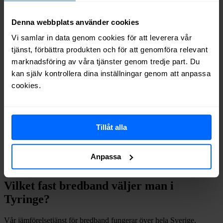
Ownit
Fiber
76%
Allente
Fiber
73%
Denna webbplats använder cookies
Tele2
Fiber
72%
Vi samlar in data genom cookies för att leverera vår
Inleed
Fiber
62%
tjänst, förbättra produkten och för att genomföra relevant
Halebop
Fiber
56%
Telenor
Fiber
56%
marknadsföring av våra tjänster genom tredje part. Du
Trygg Surf
Fiber
37%
kan själv kontrollera dina inställningar genom att anpassa
Comviq
Fiber
33%
cookies.
Internetport
Fiber
29%
Om du vill se exakt vilka internetleverantörer som erbjuder
bredband på din adress i
Tyringe
på
Bredbandsval.se
är det bara att
Tillåt alla
göra en snabb sökning här:
Anpassa
Sök
Vilket fast bredband väljer man i
Tyringe
?
Vår jämförelsetjänst för bredband fungerar över hela Sverige,