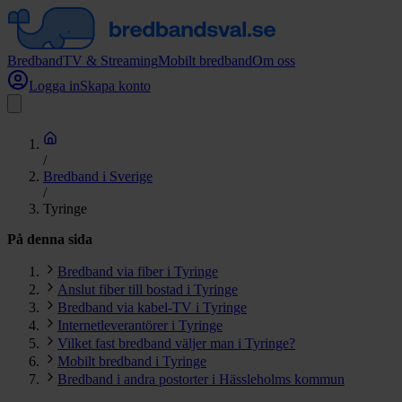
Bredband
TV & Streaming
Mobilt bredband
Om oss
Logga in
Skapa konto
/
Bredband i Sverige
/
Tyringe
På denna sida
Bredband via fiber i Tyringe
Anslut fiber till bostad i Tyringe
Bredband via kabel-TV i Tyringe
Internetleverantörer i Tyringe
Vilket fast bredband väljer man i Tyringe?
Mobilt bredband i Tyringe
Bredband i andra postorter i Hässleholms kommun