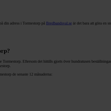
på din adress i
Tormestorp
på
Bredbandsval.se
är det bara att göra en 
orp
?
ve
Tormestorp
. Eftersom det hittills gjorts över hundratusen beställninga
estorp
.
mestorp
de senaste 12
månaderna: