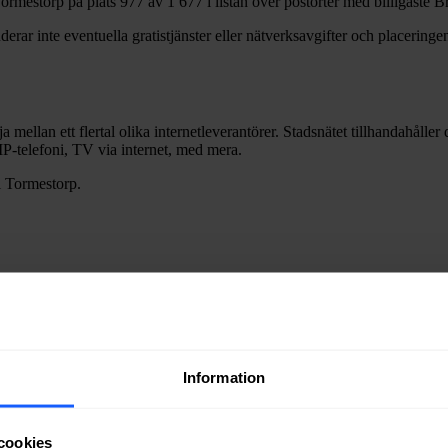
ormestorp
på plats
977
av
1 677
i listan över postorter med billigaste 
erar inte eventuella gratistjänster eller nätverksavgifter och placeringen
a mellan ett flertal olika internetleverantörer. Stadsnätet tillhandahålle
m IP-telefoni, TV via internet, med mera.
i
Tormestorp
.
ra fiber till en bostad eller lokal i
Tormestorp
kan du kontakta något av
Information
ätägare i
Hässleholms
kommun
.
cookies