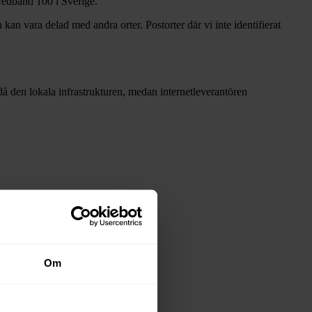
Bredband
100 i Sverige.
 kan vara delad med andra orter. Postorter där vi inte identifierat
r då den lokala infrastrukturen, medan internetleverantören
 stadsnäten i tabellen ovan
.
Om