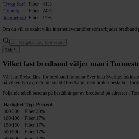
Trygg Surf
Fiber
41%
Comviq
Fiber
24%
Internetport
Fiber
15%
Om du vill se exakt vilka internetleverantörer som erbjuder bredband 
Sök
Vilket fast bredband väljer man i
Tormest
Vår jämförelsetjänst för bredband fungerar över hela Sverige, inklusi
på vilken typ av, och hur snabbt bredband, man brukar beställa i
Torm
Följande tabell baseras på beställningar av bredband på adresser i
Tor
Hastighet
Typ
Procent
300/300
Fiber
33%
100/100
Fiber
17%
150/150
Fiber
17%
500/500
Fiber
17%
600/600
Fiber
17%