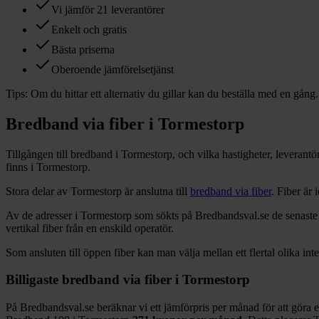
Vi jämför 21 leverantörer
Enkelt och gratis
Bästa priserna
Oberoende jämförelsetjänst
Tips:
Om du hittar ett alternativ du gillar kan du beställa med en gång.
Bredband via fiber i
Tormestorp
Tillgången till bredband i
Tormestorp
, och vilka hastigheter, leverant
finns i
Tormestorp
.
Stora delar
av
Tormestorp
är anslutna till
bredband via fiber
. Fiber är
Av de adresser i
Tormestorp
som sökts på Bredbandsval.se de senaste
vertikal fiber från en enskild operatör.
Som ansluten till öppen fiber kan man välja mellan ett flertal olika int
Billigaste bredband via fiber i
Tormestorp
På Bredbandsval.se beräknar vi ett jämförpris per månad för att göra 