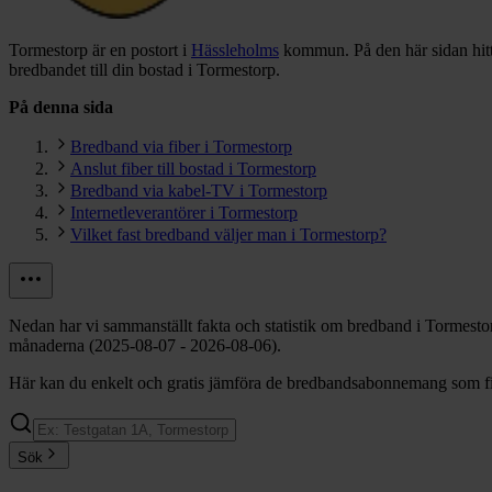
Tormestorp är en postort i
Hässleholms
kommun.
På den här sidan hit
bredbandet till din bostad i Tormestorp.
På denna sida
Bredband via fiber i Tormestorp
Anslut fiber till bostad i Tormestorp
Bredband via kabel-TV i Tormestorp
Internetleverantörer i Tormestorp
Vilket fast bredband väljer man i Tormestorp?
Nedan har vi sammanställt fakta och statistik om bredband i Tormesto
månaderna (2025-08-07 - 2026-08-06).
Här kan du enkelt och gratis jämföra de bredbandsabonnemang som fin
Sök