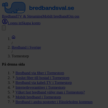
Bredband
TV & Streaming
Mobilt bredband
Om oss
Logga in
Skapa konto
/
Bredband i Sverige
/
Tormestorp
På denna sida
Bredband via fiber i Tormestorp
Anslut fiber till bostad i Tormestorp
Bredband via kabel-TV i Tormestorp
Internetleverantörer i Tormestorp
Vilket fast bredband väljer man i Tormestorp?
Mobilt bredband i Tormestorp
Bredband i andra postorter i Hässleholms kommun