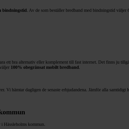
 bindningstid
. Av de som beställer bredband med bindningstid väljer
 ett bra alternativ eller komplement till fast internet. Det finns ju till
väljer
100%
obegränsat mobilt bredband
.
r. Vi hämtar dagligen de senaste erbjudandena. Jämför alla samtidigt hä
kommun
r i
Hässleholms
kommun.