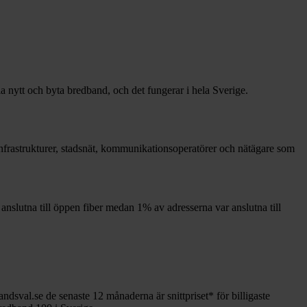
la nytt och byta bredband, och det fungerar i hela Sverige.
a infrastrukturer, stadsnät, kommunikationsoperatörer och nätägare som
anslutna till öppen fiber medan
1%
av adresserna var anslutna till
andsval.se de senaste 12
månaderna är snittpriset
*
för billigaste