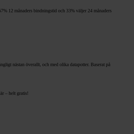
67%
12
månaders bindningstid och
33%
väljer 24
månaders
gängligt nästan överallt, och med olika datapotter.
Baserat på
r – helt gratis!