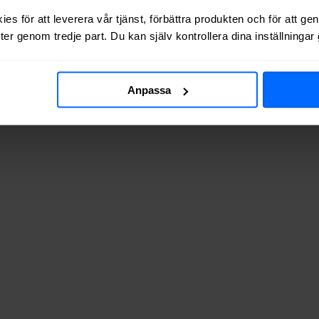
es för att leverera vår tjänst, förbättra produkten och för att ge
 via kabel-TV (via koaxialkabel) i
Tormestorp
.
er genom tredje part. Du kan själv kontrollera dina inställninga
Anpassa
a av adresserna vi testat finns de tillgängliga? Tabellen nedan visar hu