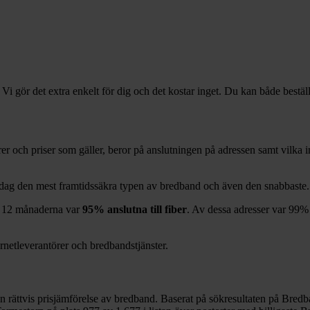
 Vi gör det extra enkelt för dig och det kostar inget. Du kan både bestäl
örer och priser som gäller, beror på anslutningen på adressen samt vilk
 idag den mest framtidssäkra typen av bredband och även den snabbaste.
 12
månaderna var
95%
anslutna till fiber
. Av dessa adresser var
99%
ernetleverantörer och bredbandstjänster.
en rättvis prisjämförelse av bredband. Baserat på sökresultaten på Bredb