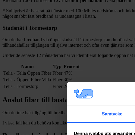
Bredband
100 i
Tormestorp
371
kronor per månad
. Detta placerar
T
*
Snittpriset är baserat på tjänster med 100
Mbit/s nedströms och inklud
något snabbt fast bredband är undantagna i listan.
Stadsnät i
Tormestorp
Om du har bredband via öppet stadsnät i
Tormestorp
kan du oftast välj
tillhandahåller tillgången till själva internet och ofta även tjänster so
Under de senaste 12
månaderna har vi identifierat följande öppna nät 
Namn
Typ
Procent
Telia - Telia Öppen Fiber
Fiber
47%
Telia - Öppen Fiber Villa
Fiber
30%
Telia - Tormestorp
Fiber
24%
Anslut fiber till bostad i
Tormestorp
Om du inte har tillgång till bredband via fiber och vill dra in och installe
Samtycke
I vissa fall kan du behöva kontakta en nätägare direkt. Se listan över
n
Denna webbplats använder 