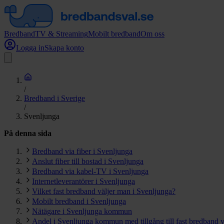
Bredband
TV & Streaming
Mobilt bredband
Om oss
Logga in
Skapa konto
/
Bredband i Sverige
/
Svenljunga
På denna sida
Bredband via fiber i Svenljunga
Anslut fiber till bostad i Svenljunga
Bredband via kabel-TV i Svenljunga
Internetleverantörer i Svenljunga
Vilket fast bredband väljer man i Svenljunga?
Mobilt bredband i Svenljunga
Nätägare i Svenljunga kommun
Andel i Svenljunga kommun med tillgång till fast bredband v