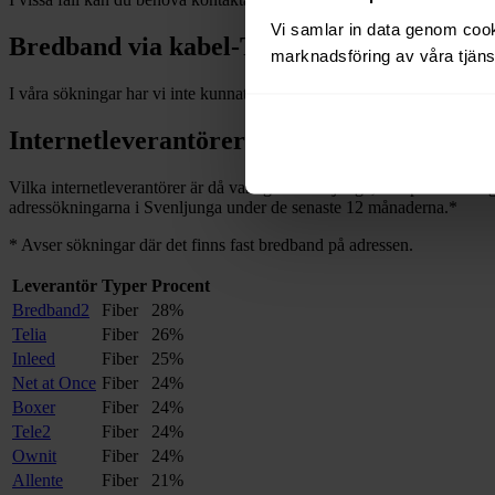
Vi samlar in data genom cooki
Bredband via kabel-TV i
Svenljunga
marknadsföring av våra tjänst
I våra sökningar har vi inte kunnat hitta några adresser med bredband
Internetleverantörer i
Svenljunga
Vilka internetleverantörer är då vanliga i
Svenljunga
, och på hur mång
adressökningarna i
Svenljunga
under de senaste 12
månaderna.
*
*
Avser sökningar där det finns fast bredband på adressen.
Leverantör
Typer
Procent
Bredband2
Fiber
28%
Telia
Fiber
26%
Inleed
Fiber
25%
Net at Once
Fiber
24%
Boxer
Fiber
24%
Tele2
Fiber
24%
Ownit
Fiber
24%
Allente
Fiber
21%