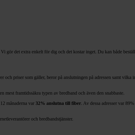
 Vi gör det extra enkelt för dig och det kostar inget. Du kan både bestäl
örer och priser som gäller, beror på anslutningen på adressen samt vilka
 den mest framtidssäkra typen av bredband och även den snabbaste.
 12
månaderna var
32%
anslutna till fiber
. Av dessa adresser var
89%
ernetleverantörer och bredbandstjänster.