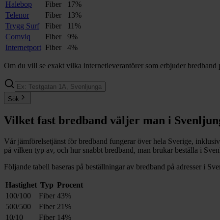
Halebop
Fiber
17%
Telenor
Fiber
13%
Trygg Surf
Fiber
11%
Comviq
Fiber
9%
Internetport
Fiber
4%
Om du vill se exakt vilka internetleverantörer som erbjuder bredband 
Sök
Vilket fast bredband väljer man i
Svenljun
Vår jämförelsetjänst för bredband fungerar över hela Sverige, inklusi
på vilken typ av, och hur snabbt bredband, man brukar beställa i
Sven
Följande tabell baseras på beställningar av bredband på adresser i
Sve
Hastighet
Typ
Procent
100/100
Fiber
43%
500/500
Fiber
21%
10/10
Fiber
14%