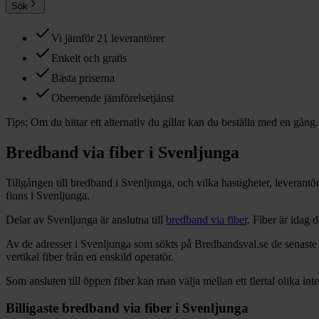
Sök
Vi jämför 21 leverantörer
Enkelt och gratis
Bästa priserna
Oberoende jämförelsetjänst
Tips:
Om du hittar ett alternativ du gillar kan du beställa med en gång.
Bredband via fiber i
Svenljunga
Tillgången till bredband i
Svenljunga
, och vilka hastigheter, leverant
finns i
Svenljunga
.
Delar
av
Svenljunga
är anslutna till
bredband via fiber
. Fiber är idag
Av de adresser i
Svenljunga
som sökts på Bredbandsval.se de senaste
vertikal fiber från en enskild operatör.
Som ansluten till öppen fiber kan man välja mellan ett flertal olika int
Billigaste bredband via fiber i
Svenljunga