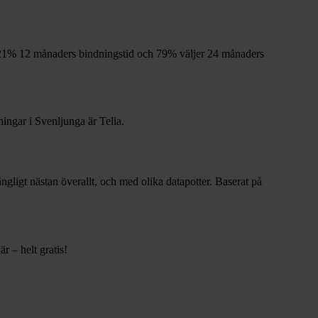
21%
12
månaders bindningstid och
79%
väljer 24
månaders
ningar i
Svenljunga
är
Telia
.
gängligt nästan överallt, och med olika datapotter.
Baserat på
r – helt gratis!