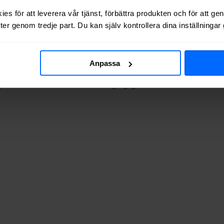
es för att leverera vår tjänst, förbättra produkten och för att ge
er genom tredje part. Du kan själv kontrollera dina inställninga
 via kabel-TV (via koaxialkabel) i
Svenljunga
.
Anpassa
a av adresserna vi testat finns de tillgängliga? Tabellen nedan visar hu