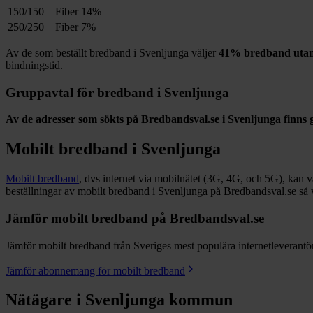
150/150
Fiber
14%
250/250
Fiber
7%
Av de som beställt bredband i
Svenljunga
väljer
41%
bredband utan
bindningstid.
Gruppavtal för bredband i
Svenljunga
Av de adresser som sökts på Bredbandsval.se i
Svenljunga
finns 
Mobilt bredband i
Svenljunga
Mobilt bredband
, dvs internet via mobilnätet (3G, 4G, och 5G), kan vara
beställningar av mobilt bredband i Svenljunga på Bredbandsval.se så 
Jämför mobilt bredband på Bredbandsval.se
Jämför mobilt bredband från Sveriges mest populära internetleverantöre
Jämför abonnemang för mobilt bredband
Nätägare i
Svenljunga
kommun