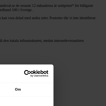
andsval.se de senaste 12
månaderna är snittpriset
*
för billigaste
Bredband
100 i Sverige.
 kan vara delad med andra orter. Postorter där vi inte identifierat
r då den lokala infrastrukturen, medan internetleverantören
Om
 stadsnäten i tabellen ovan
.