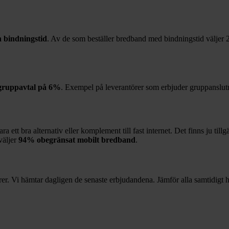
 bindningstid
. Av de som beställer bredband med bindningstid väljer
gruppavtal på
6%
. Exempel på leverantörer som erbjuder gruppanslut
 ett bra alternativ eller komplement till fast internet. Det finns ju till
väljer
94%
obegränsat mobilt bredband
.
r. Vi hämtar dagligen de senaste erbjudandena. Jämför alla samtidigt hä