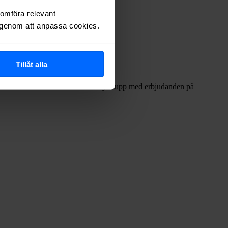
nomföra relevant
r genom att anpassa cookies.
Tillåt alla
r ofta internetleverantörerna har dykt upp med erbjudanden på