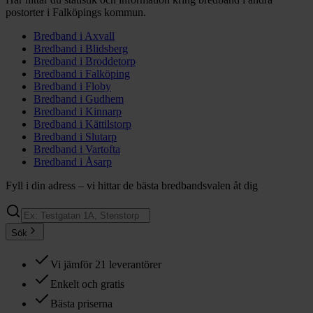
postorter i
Falköpings
kommun.
Bredband i
Axvall
Bredband i
Blidsberg
Bredband i
Broddetorp
Bredband i
Falköping
Bredband i
Floby
Bredband i
Gudhem
Bredband i
Kinnarp
Bredband i
Kättilstorp
Bredband i
Slutarp
Bredband i
Vartofta
Bredband i
Åsarp
Fyll i din adress – vi hittar de bästa bredbandsvalen åt dig
Sök
Vi jämför 21 leverantörer
Enkelt och gratis
Bästa priserna