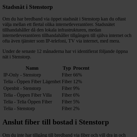
Stadsnät i
Stenstorp
Om du har bredband via öppet stadsnät i
Stenstorp
kan du oftast
välja mellan ett flertal olika internetleverantörer. Stadsnätet
tillhandahåller då den lokala infrastrukturen, medan
internetleverantören tillhandahåller tillgången till själva internet och
ofta även tjänster som IP-telefoni, TV via internet, med mera.
Under de senaste 12
månaderna har vi identifierat följande öppna
nät i
Stenstorp
.
Namn
Typ
Procent
IP-Only - Stenstorp
Fiber
66%
Telia - Öppen Fiber Lägenhet
Fiber
12%
Openbit - Stenstorp
Fiber
9%
Telia - Öppen Fiber Villa
Fiber
6%
Telia - Telia Öppen Fiber
Fiber
5%
Telia - Stenstorp
Fiber
2%
Anslut fiber till bostad i
Stenstorp
Om du inte har tillgång till bredband via fiber och vill dra in och