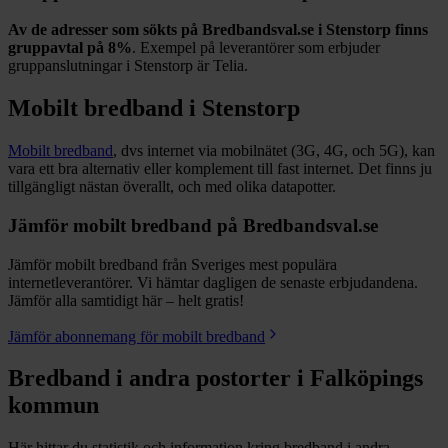
Av de adresser som sökts på Bredbandsval.se i
Stenstorp
finns
gruppavtal på
8%
. Exempel på leverantörer som erbjuder
gruppanslutningar i
Stenstorp
är
Telia
.
Mobilt bredband i
Stenstorp
Mobilt bredband
, dvs internet via mobilnätet (3G, 4G, och 5G), kan
vara ett bra alternativ eller komplement till fast internet. Det finns ju
tillgängligt nästan överallt, och med olika datapotter.
Jämför mobilt bredband på Bredbandsval.se
Jämför mobilt bredband från Sveriges mest populära
internetleverantörer. Vi hämtar dagligen de senaste erbjudandena.
Jämför alla samtidigt här – helt gratis!
Jämför abonnemang för mobilt bredband
Bredband i andra postorter i
Falköpings
kommun
Här hittar du statistik och information kring bredband i andra