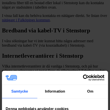
installera fiber till en bostad eller lokal i
Stenstorp
kan du kontakta
något av stadsnäten i tabellen ovan
.
I vissa fall kan du behöva kontakta en nätägare direkt. Se listan över
nätägare i
Falköpings
kommun
.
Bredband via kabel-TV i
Stenstorp
I våra sökningar har vi inte kunnat hitta några adresser med
bredband via kabel-TV (via koaxialkabel) i
Stenstorp
.
Internetleverantörer i
Stenstorp
Vilka internetleverantörer är då vanliga i
Stenstorp
, och på hur
många av adresserna vi testat finns de tillgängliga? Tabellen nedan
visar hur ofta internetleverantörerna har dykt upp med erbjudanden
på adressökningarna i
Stenstorp
under de senaste 12
månaderna.
*
*
Avser sökningar där det finns fast bredband på adressen.
Samtycke
Information
Om
Leverantör
Typer
Procent
Bredband2
Fiber
87%
Tele2
Fiber
84%
Denna webbplats använder cookies