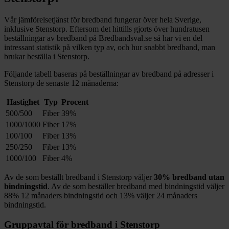
Vår jämförelsetjänst för bredband fungerar över hela Sverige,
inklusive
Stenstorp
. Eftersom det hittills gjorts över hundratusen
beställningar av bredband på Bredbandsval.se så har vi en del
intressant statistik på vilken typ av, och hur snabbt bredband, man
brukar beställa i
Stenstorp
.
Följande tabell baseras på beställningar av bredband på adresser i
Stenstorp
de senaste 12
månaderna:
Hastighet
Typ
Procent
500/500
Fiber
39%
1000/1000
Fiber
17%
100/100
Fiber
13%
250/250
Fiber
13%
1000/100
Fiber
4%
Av de som beställt bredband i
Stenstorp
väljer
30%
bredband utan
bindningstid
. Av de som beställer bredband med bindningstid väljer
88%
12
månaders bindningstid och
13%
väljer 24
månaders
bindningstid.
Gruppavtal för bredband i
Stenstorp