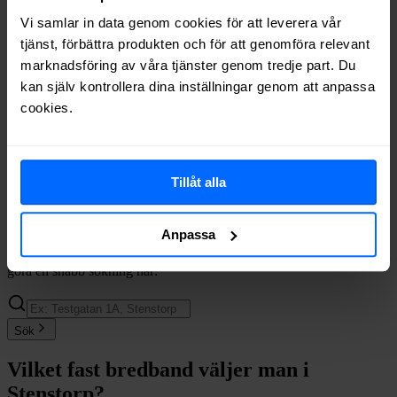
Boxer
Fiber
78%
Vi samlar in data genom cookies för att leverera vår
Net at Once
Fiber
77%
tjänst, förbättra produkten och för att genomföra relevant
Ownit
Fiber
77%
marknadsföring av våra tjänster genom tredje part. Du
Telia
Fiber
72%
kan själv kontrollera dina inställningar genom att anpassa
Allente
Fiber
70%
cookies.
Telenor
Fiber
67%
Internetport
Fiber
59%
Halebop
Fiber
58%
Trygg Surf
Fiber
39%
Tillåt alla
Comviq
Fiber
24%
Inleed
Fiber
20%
Anpassa
Om du vill se exakt vilka internetleverantörer som erbjuder
bredband på din adress i
Stenstorp
på
Bredbandsval.se
är det bara att
göra en snabb sökning här:
Sök
Vilket fast bredband väljer man i
Stenstorp
?