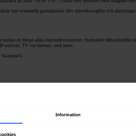
karpnäck
på plats
758
av
1 677
i listan över postorter med billigaste B
erar inte eventuella gratistjänster eller nätverksavgifter och placeringen
a mellan ett flertal olika internetleverantörer. Stadsnätet tillhandahåller
m IP-telefoni, TV via internet, med mera.
i
Skarpnäck
.
Information
ra fiber till en bostad eller lokal i
Skarpnäck
kan du kontakta något av 
cookies