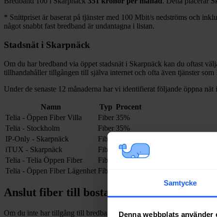
Bredband
100 i
Skarpnäck
351
kronor per månad
. Detta placerar
S
*
Snittpriset är baserat på tjänster med 100
Mbit/s nedströms och inklud
något snabbt fast bredband är undantagna i listan.
Stadsnät i
Skarpnäck
Om du har bredband via öppet stadsnät i
Skarpnäck
kan du oftast välj
tillhandahåller tillgången till själva internet och ofta även tjänster so
Under de senaste 12
månaderna har vi identifierat följande öppna nät 
Namn
Typ
Procent
Telia - Öppen Fiber Villa
Fiber
35%
Telia - Stockholm
Fiber
35%
IP-Only - Skarpnäck
Fiber
27%
iTUX - Skarpnäck
Fiber
1%
Telia - Telia Öppen Fiber
Fiber
1%
Telia - Öppen Fiber Lägenhet
Fiber
1%
Samtycke
Anslut fiber till bostad i
Skarpnäck
Om du inte har tillgång till bredband via fiber och vill dra in och installe
Denna webbplats använder 