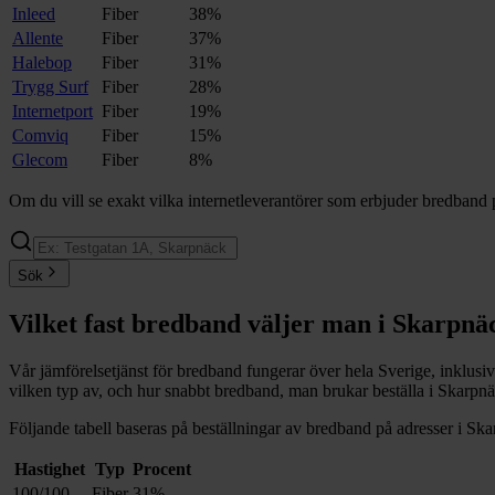
Inleed
Fiber
38%
Allente
Fiber
37%
Halebop
Fiber
31%
Trygg Surf
Fiber
28%
Internetport
Fiber
19%
Comviq
Fiber
15%
Glecom
Fiber
8%
Om du vill se exakt vilka internetleverantörer som erbjuder bredband 
Sök
Vilket fast bredband väljer man i
Skarpnä
Vår jämförelsetjänst för bredband fungerar över hela Sverige, inklusi
vilken typ av, och hur snabbt bredband, man brukar beställa i
Skarpn
Följande tabell baseras på beställningar av bredband på adresser i
Ska
Hastighet
Typ
Procent
100/100
Fiber
31%