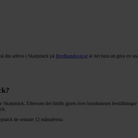
på din adress i
Skarpnäck
på
Bredbandsval.se
är det bara att göra en s
ck
?
ve
Skarpnäck
. Eftersom det hittills gjorts över hundratusen beställninga
äck
.
rpnäck
de senaste 12
månaderna: