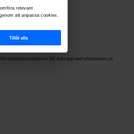
nomföra relevant
r genom att anpassa cookies.
.
Tillåt alla
r ofta internetleverantörerna har dykt upp med erbjudanden på