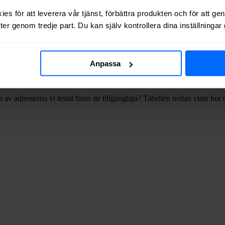
ätägare i
Stockholms
kommun
.
es för att leverera vår tjänst, förbättra produkten och för att ge
er genom tredje part. Du kan själv kontrollera dina inställninga
ar
59%
tillgång till
bredband via kabel-TV
, dvs via koaxialkabel (koax)
Anpassa
 av adresserna vi testat finns de tillgängliga? Tabellen nedan visar hu