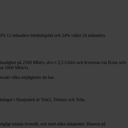
6%
12
månaders bindningstid och
24%
väljer 24
månaders
shastighet på
2500
Mbit/s, dvs ≈
2,5
Gbit/s och levereras via
Koax och
nst 1000
Mbit/s).
 exakt vilka möjligheter du har.
tningar i
Skarpnäck
är
Tele2, Telenor och Telia
.
gängligt nästan överallt, och med olika datapotter.
Baserat på