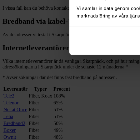
I vissa fall kan du behöva kontakta en nätägare direkt. Se listan över
n
Vi samlar in data genom cooki
marknadsföring av våra tjänst
Bredband via kabel-TV i
Skarpnäck
Av de adresser vi testat i
Skarpnäck
under de senaste 12
månaderna h
Internetleverantörer i
Skarpnäck
Vilka internetleverantörer är då vanliga i
Skarpnäck
, och på hur många
adressökningarna i
Skarpnäck
under de senaste 12
månaderna.
*
*
Avser sökningar där det finns fast bredband på adressen.
Leverantör
Typer
Procent
Tele2
Fiber, Koax
108%
Telenor
Fiber
65%
Net at Once
Fiber
51%
Telia
Fiber
51%
Bredband2
Fiber
50%
Boxer
Fiber
49%
Ownit
Fiber
48%