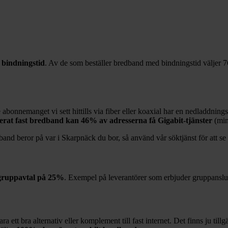
bindningstid
. Av de som beställer bredband med bindningstid väljer
7
 abonnemanget vi sett hittills via fiber eller koaxial har en nedladdning
ierat fast bredband kan
46%
av adresserna få Gigabit-tjänster
(mi
band beror på var i
Skarpnäck
du bor, så använd vår söktjänst för att se
gruppavtal på
25%
. Exempel på leverantörer som erbjuder gruppanslu
 ett bra alternativ eller komplement till fast internet. Det finns ju till