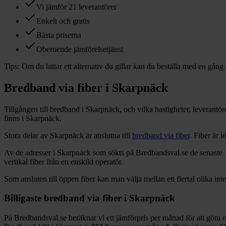
Vi jämför 21 leverantörer
Enkelt och gratis
Bästa priserna
Oberoende jämförelsetjänst
Tips:
Om du hittar ett alternativ du gillar kan du beställa med en gång.
Bredband via fiber i
Skarpnäck
Tillgången till bredband i
Skarpnäck
, och vilka hastigheter, leverant
finns i
Skarpnäck
.
Stora delar
av
Skarpnäck
är anslutna till
bredband via fiber
. Fiber är 
Av de adresser i
Skarpnäck
som sökts på Bredbandsval.se de senaste 
vertikal fiber från en enskild operatör.
Som ansluten till öppen fiber kan man välja mellan ett flertal olika int
Billigaste bredband via fiber i
Skarpnäck
På Bredbandsval.se beräknar vi ett jämförpris per månad för att göra 