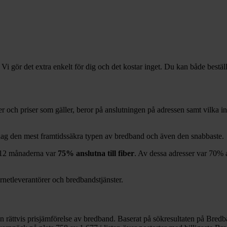
 Vi gör det extra enkelt för dig och det kostar inget. Du kan både bestäl
örer och priser som gäller, beror på anslutningen på adressen samt vilka
idag den mest framtidssäkra typen av bredband och även den snabbaste.
12
månaderna var
75%
anslutna till fiber
. Av dessa adresser var
70%
a
ernetleverantörer och bredbandstjänster.
en rättvis prisjämförelse av bredband. Baserat på sökresultaten på Bredb