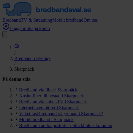
Bredband
TV & Streaming
Mobilt bredband
Om oss
Logga in
Skapa konto
/
Bredband i Sverige
/
Skarpnäck
På denna sida
Bredband via fiber i Skarpnäck
Anslut fiber till bostad i Skarpnäck
Bredband via kabel-TV i Skarpnäck
Internetleverantörer i Skarpnäck
Vilket fast bredband väljer man i Skarpnäck?
Mobilt bredband i Skarpnäck
Bredband i andra postorter i Stockholms kommun