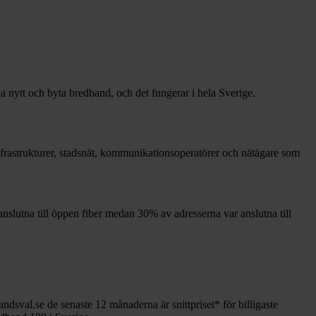
la nytt och byta bredband, och det fungerar i hela Sverige.
 infrastrukturer, stadsnät, kommunikationsoperatörer och nätägare som
nslutna till öppen fiber medan
30%
av adresserna var anslutna till
andsval.se de senaste 12
månaderna är snittpriset
*
för billigaste