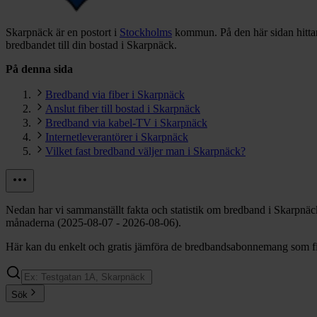
Skarpnäck är en postort i
Stockholms
kommun.
På den här sidan hitta
bredbandet till din bostad i Skarpnäck.
På denna sida
Bredband via fiber i Skarpnäck
Anslut fiber till bostad i Skarpnäck
Bredband via kabel-TV i Skarpnäck
Internetleverantörer i Skarpnäck
Vilket fast bredband väljer man i Skarpnäck?
Nedan har vi sammanställt fakta och statistik om bredband i Skarpnäc
månaderna (2025-08-07 - 2026-08-06).
Här kan du enkelt och gratis jämföra de bredbandsabonnemang som fin
Sök