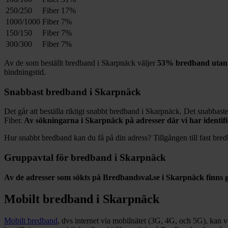
250/250
Fiber
17%
1000/1000
Fiber
7%
150/150
Fiber
7%
300/300
Fiber
7%
Av de som beställt bredband i
Skarpnäck
väljer
53%
bredband utan 
bindningstid.
Snabbast bredband i
Skarpnäck
Det går att beställa riktigt snabbt bredband i
Skarpnäck
. Det snabbaste
Fiber
.
Av sökningarna i
Skarpnäck
på adresser där vi har identif
Hur snabbt bredband kan du få på din adress? Tillgången till fast bred
Gruppavtal för bredband i
Skarpnäck
Av de adresser som sökts på Bredbandsval.se i
Skarpnäck
finns 
Mobilt bredband i
Skarpnäck
Mobilt bredband
, dvs internet via mobilnätet (3G, 4G, och 5G), kan vara