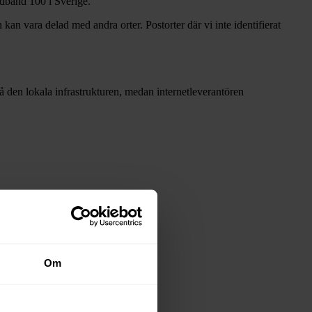
redband
100 i Sverige.
 kan vara delad med andra orter. Postorter där vi inte identifierat
 då den lokala infrastrukturen, medan internetleverantören
Om
stadsnäten i tabellen ovan
.