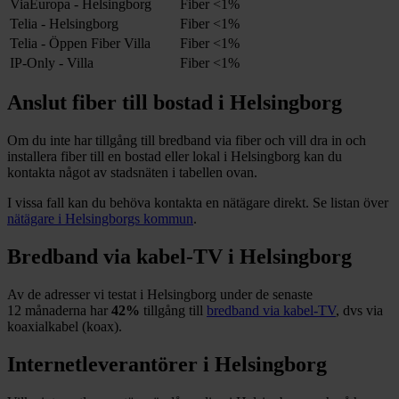
ViaEuropa - Helsingborg
Fiber
<1%
Telia - Helsingborg
Fiber
<1%
Telia - Öppen Fiber Villa
Fiber
<1%
IP-Only - Villa
Fiber
<1%
Anslut fiber till bostad i
Helsingborg
Om du inte har tillgång till bredband via fiber och vill dra in och
installera fiber till en bostad eller lokal i
Helsingborg
kan du
kontakta något av stadsnäten i tabellen ovan
.
I vissa fall kan du behöva kontakta en nätägare direkt. Se listan över
nätägare i
Helsingborgs
kommun
.
Bredband via kabel-TV i
Helsingborg
Av de adresser vi testat i
Helsingborg
under de senaste
12
månaderna har
42%
tillgång till
bredband via kabel-TV
, dvs via
koaxialkabel (koax).
Internetleverantörer i
Helsingborg