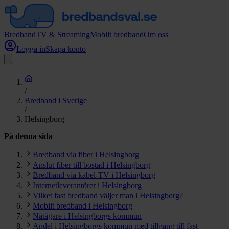
Bredband
TV & Streaming
Mobilt bredband
Om oss
Logga in
Skapa konto
/
Bredband i Sverige
/
Helsingborg
På denna sida
Bredband via fiber i Helsingborg
Anslut fiber till bostad i Helsingborg
Bredband via kabel-TV i Helsingborg
Internetleverantörer i Helsingborg
Vilket fast bredband väljer man i Helsingborg?
Mobilt bredband i Helsingborg
Nätägare i Helsingborgs kommun
Andel i Helsingborgs kommun med tillgång till fast