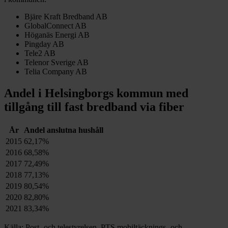
Bjäre Kraft Bredband AB
GlobalConnect AB
Höganäs Energi AB
Pingday AB
Tele2 AB
Telenor Sverige AB
Telia Company AB
Andel i
Helsingborgs
kommun med
tillgång till fast bredband via fiber
År
Andel anslutna hushåll
2015
62,17%
2016
68,58%
2017
72,49%
2018
77,13%
2019
80,54%
2020
82,80%
2021
83,34%
Källa: Post- och telestyrelsen, PTS mobiltäcknings- och