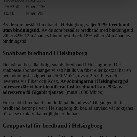
250/250
Fiber
11%
10/10
Fiber
5%
Av de som beställt bredband i
Helsingborg
väljer
52%
bredband
utan bindningstid
. Av de som beställer bredband med bindningstid
väljer
82%
12
månaders bindningstid och
18%
väljer 24
månaders
bindningstid.
Snabbast bredband i
Helsingborg
Det går att beställa riktigt snabbt bredband i
Helsingborg
. Det
snabbaste abonnemanget vi sett hittills via fiber eller koaxial har en
nedladdningshastighet på
2500
Mbit/s, dvs ≈
2,5
Gbit/s och
levereras via
Fiber och Koax
.
Av sökningarna i
Helsingborg
på
adresser där vi har identifierat fast bredband kan
29%
av
adresserna få Gigabit-tjänster
(minst 1000
Mbit/s).
Hur snabbt bredband kan du få på din adress? Tillgången till fast
bredband beror på var i
Helsingborg
du bor, så använd vår söktjänst
för att se exakt vilka möjligheter du har.
Gruppavtal för bredband i
Helsingborg