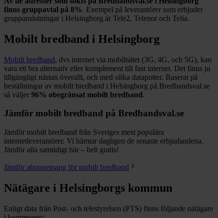
Av de adresser som sökts på Bredbandsval.se i
Helsingborg
finns gruppavtal på
8%
. Exempel på leverantörer som erbjuder
gruppanslutningar i
Helsingborg
är
Tele2, Telenor och Telia
.
Mobilt bredband i
Helsingborg
Mobilt bredband
, dvs internet via mobilnätet (3G, 4G, och 5G), kan
vara ett bra alternativ eller komplement till fast internet. Det finns ju
tillgängligt nästan överallt, och med olika datapotter.
Baserat på
beställningar av mobilt bredband i Helsingborg på Bredbandsval.se
så väljer
96%
obegränsat mobilt bredband
.
Jämför mobilt bredband på Bredbandsval.se
Jämför mobilt bredband från Sveriges mest populära
internetleverantörer. Vi hämtar dagligen de senaste erbjudandena.
Jämför alla samtidigt här – helt gratis!
Jämför abonnemang för mobilt bredband
Nätägare i
Helsingborgs
kommun
Enligt data från Post- och telestyrelsen (PTS) finns följande nätägare
i kommunen: