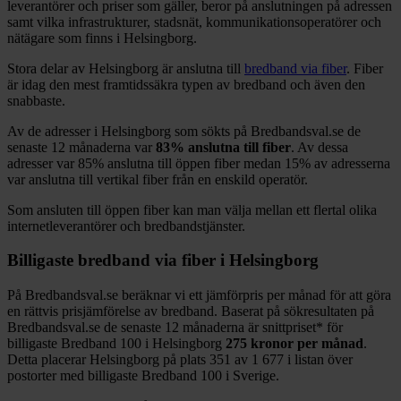
leverantörer och priser som gäller, beror på anslutningen på adressen
samt vilka infrastrukturer, stadsnät, kommunikationsoperatörer och
nätägare som finns i
Helsingborg
.
Stora delar
av
Helsingborg
är anslutna till
bredband via fiber
. Fiber
är idag den mest framtidssäkra typen av bredband och även den
snabbaste.
Av de adresser i
Helsingborg
som sökts på Bredbandsval.se de
senaste 12
månaderna var
83%
anslutna till fiber
. Av dessa
adresser var
85%
anslutna till öppen fiber medan
15%
av adresserna
var anslutna till vertikal fiber från en enskild operatör.
Som ansluten till öppen fiber kan man välja mellan ett flertal olika
internetleverantörer och bredbandstjänster.
Billigaste bredband via fiber i
Helsingborg
På Bredbandsval.se beräknar vi ett jämförpris per månad för att göra
en rättvis prisjämförelse av bredband. Baserat på sökresultaten på
Bredbandsval.se de senaste 12
månaderna är snittpriset
*
för
billigaste Bredband
100 i
Helsingborg
275
kronor per månad
.
Detta placerar
Helsingborg
på plats
351
av
1 677
i listan över
postorter med billigaste Bredband
100 i Sverige.