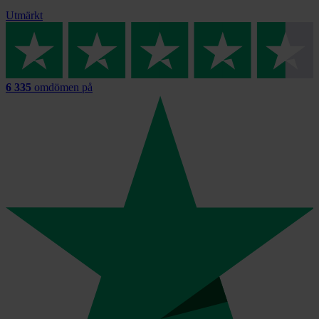
Utmärkt
6 335
omdömen på