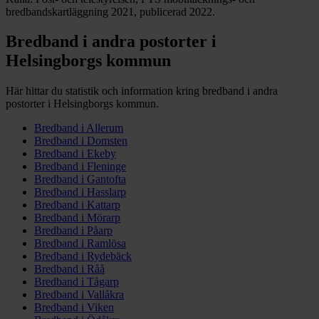
bredbandskartläggning 2021, publicerad 2022.
Bredband i andra postorter i
Helsingborgs
kommun
Här hittar du statistik och information kring bredband i andra
postorter i
Helsingborgs
kommun.
Bredband i
Allerum
Bredband i
Domsten
Bredband i
Ekeby
Bredband i
Fleninge
Bredband i
Gantofta
Bredband i
Hasslarp
Bredband i
Kattarp
Bredband i
Mörarp
Bredband i
Påarp
Bredband i
Ramlösa
Bredband i
Rydebäck
Bredband i
Råå
Bredband i
Tågarp
Bredband i
Vallåkra
Bredband i
Viken