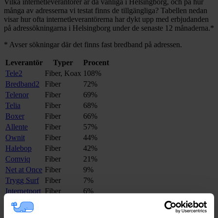
Vilka internetleverantörer är då vanliga i
Helsingborg
, och på hur
många av adresserna vi testat finns de tillgängliga? Tabellen nedan
visar hur ofta internetleverantörerna har dykt upp med erbjudanden
på adressökningarna i
Helsingborg
under de senaste 12
månaderna.
*
*
Avser sökningar där det finns fast bredband på adressen.
Leverantör
Typer
Procent
Tele2
Fiber, Koax
108%
Bredband2
Fiber
72%
Telenor
Fiber
69%
Telia
Fiber
68%
Boxer
Fiber
66%
Allente
Fiber
57%
Ownit
Fiber
44%
Halebop
Fiber
42%
Comviq
Fiber
21%
Net at Once
Fiber
9%
Trygg Surf
Fiber
7%
Internetport
Fiber
6%
Inleed
Fiber
3%