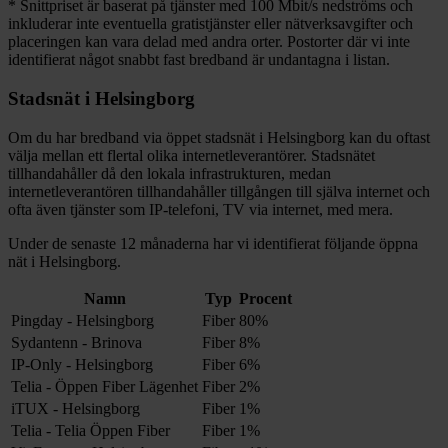
*
Snittpriset är baserat på tjänster med 100
Mbit/s nedströms och
inkluderar inte eventuella gratistjänster eller nätverksavgifter och
placeringen kan vara delad med andra orter. Postorter där vi inte
identifierat något snabbt fast bredband är undantagna i listan.
Stadsnät i
Helsingborg
Om du har bredband via öppet stadsnät i
Helsingborg
kan du oftast
välja mellan ett flertal olika internetleverantörer. Stadsnätet
tillhandahåller då den lokala infrastrukturen, medan
internetleverantören tillhandahåller tillgången till själva internet och
ofta även tjänster som IP-telefoni, TV via internet, med mera.
Under de senaste 12
månaderna har vi identifierat följande öppna
nät i
Helsingborg
.
Namn
Typ
Procent
Pingday - Helsingborg
Fiber
80%
Sydantenn - Brinova
Fiber
8%
IP-Only - Helsingborg
Fiber
6%
Telia - Öppen Fiber Lägenhet
Fiber
2%
iTUX - Helsingborg
Fiber
1%
Telia - Telia Öppen Fiber
Fiber
1%