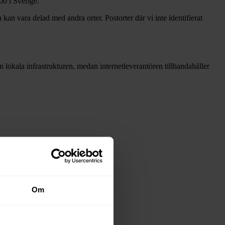
00 i Sverige.
 kan vara delad med andra orter. Postorter där vi inte identifierat
den lokala infrastrukturen, medan internetleverantören tillhandahåller
snäten i tabellen ovan
.
Om