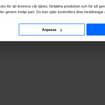
es för att leverera vår tjänst, förbättra produkten och för att ge
 via kabel-TV (via koaxialkabel) i
Ekeby
.
er genom tredje part. Du kan själv kontrollera dina inställninga
Anpassa
adresserna vi testat finns de tillgängliga? Tabellen nedan visar hur oft