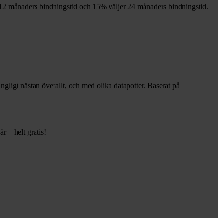
12
månaders bindningstid och
15%
väljer 24
månaders bindningstid.
gängligt nästan överallt, och med olika datapotter.
Baserat på
r – helt gratis!