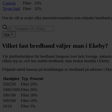
Comviq
Fiber
33%
Trygg Surf
Fiber
32%
Om du vill se exakt vilka internetleverantörer som erbjuder bredband 
Sök
Vilket fast bredband väljer man i
Ekeby
?
Vår jämförelsetjänst för bredband fungerar över hela Sverige, inklusi
vilken typ av, och hur snabbt bredband, man brukar beställa i
Ekeby
.
Följande tabell baseras på beställningar av bredband på adresser i
Eke
Hastighet
Typ
Procent
250/250
Fiber
29%
1000/1000
Fiber
26%
100/100
Fiber
18%
500/500
Fiber
18%
10/10
Fiber
3%