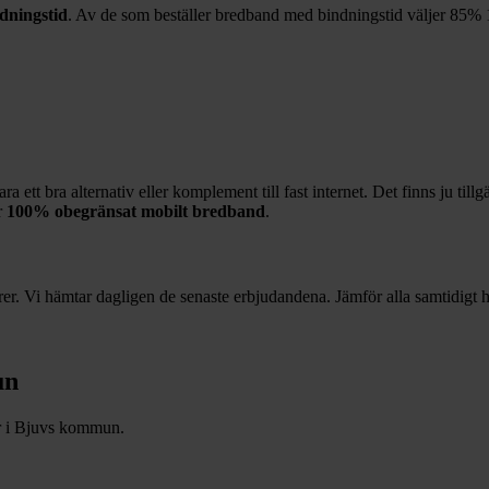
dningstid
. Av de som beställer bredband med bindningstid väljer
85%
 ett bra alternativ eller komplement till fast internet. Det finns ju till
r
100%
obegränsat mobilt bredband
.
r. Vi hämtar dagligen de senaste erbjudandena. Jämför alla samtidigt hä
un
r i
Bjuvs
kommun.