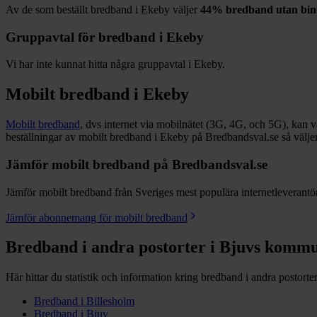
Av de som beställt bredband i
Ekeby
väljer
44%
bredband utan bin
Gruppavtal för bredband i
Ekeby
Vi har inte kunnat hitta några gruppavtal i
Ekeby
.
Mobilt bredband i
Ekeby
Mobilt bredband
, dvs internet via mobilnätet (3G, 4G, och 5G), kan vara
beställningar av mobilt bredband i Ekeby på Bredbandsval.se så välje
Jämför mobilt bredband på Bredbandsval.se
Jämför mobilt bredband från Sveriges mest populära internetleverantöre
Jämför abonnemang för mobilt bredband
Bredband i andra postorter i
Bjuvs
komm
Här hittar du statistik och information kring bredband i andra postorte
Bredband i
Billesholm
Bredband i
Bjuv