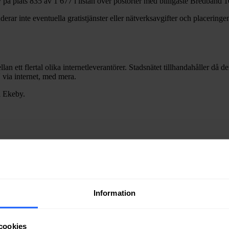
y
på plats
835
av
1 677
i listan över postorter med billigaste Bredband
1
erar inte eventuella gratistjänster eller nätverksavgifter och placeringen
lan ett flertal olika internetleverantörer. Stadsnätet tillhandahåller då 
V via internet, med mera.
i
Ekeby
.
ra fiber till en bostad eller lokal i
Ekeby
kan du kontakta något av stad
Information
ätägare i
Bjuvs
kommun
.
cookies