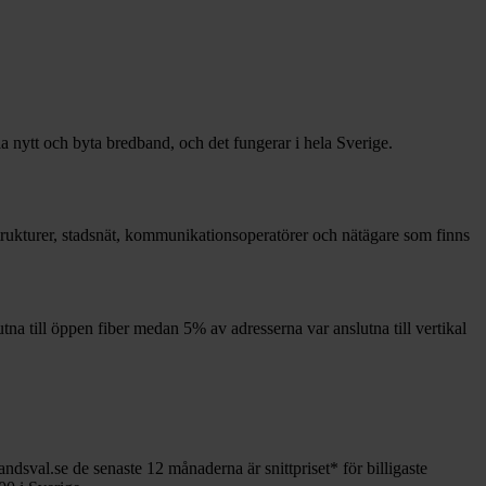
la nytt och byta bredband, och det fungerar i hela Sverige.
astrukturer, stadsnät, kommunikationsoperatörer och nätägare som finns
tna till öppen fiber medan
5%
av adresserna var anslutna till vertikal
andsval.se de senaste 12
månaderna är snittpriset
*
för billigaste