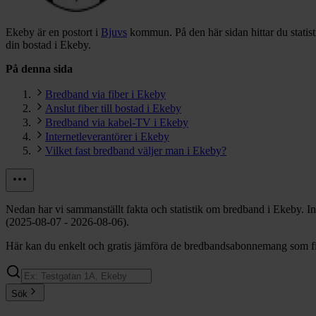
Ekeby är en postort i
Bjuvs
kommun.
På den här sidan hittar du stati
din bostad i Ekeby.
På denna sida
Bredband via fiber i Ekeby
Anslut fiber till bostad i Ekeby
Bredband via kabel-TV i Ekeby
Internetleverantörer i Ekeby
Vilket fast bredband väljer man i Ekeby?
Nedan har vi sammanställt fakta och statistik om bredband i Ekeby. I
(2025-08-07 - 2026-08-06).
Här kan du enkelt och gratis jämföra de bredbandsabonnemang som fin
Sök