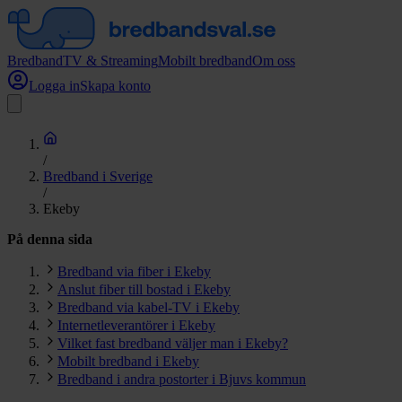
Bredband
TV & Streaming
Mobilt bredband
Om oss
Logga in
Skapa konto
/
Bredband i Sverige
/
Ekeby
På denna sida
Bredband via fiber i Ekeby
Anslut fiber till bostad i Ekeby
Bredband via kabel-TV i Ekeby
Internetleverantörer i Ekeby
Vilket fast bredband väljer man i Ekeby?
Mobilt bredband i Ekeby
Bredband i andra postorter i Bjuvs kommun