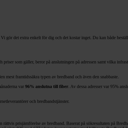
 Vi gör det extra enkelt för dig och det kostar inget. Du kan både bestäl
och priser som gäller, beror på anslutningen på adressen samt vilka infr
 den mest framtidssäkra typen av bredband och även den snabbaste.
ånaderna var
96%
anslutna till fiber
. Av dessa adresser var
95%
anslu
ernetleverantörer och bredbandstjänster.
en rättvis prisjämförelse av bredband. Baserat på sökresultaten på Bredb