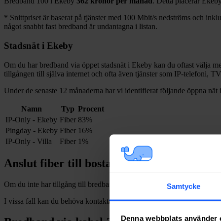
Bredband
100 i
Ekeby
362
kronor per månad
. Detta placerar
Ekeb
*
Snittpriset är baserat på tjänster med 100
Mbit/s nedströms och inklud
något snabbt fast bredband är undantagna i listan.
Stadsnät i
Ekeby
Om du har bredband via öppet stadsnät i
Ekeby
kan du oftast välja mel
tillgången till själva internet och ofta även tjänster som IP-telefoni, T
Under de senaste 12
månaderna har vi identifierat följande öppna nät 
Namn
Typ
Procent
IP-Only - Ekeby
Fiber
83%
Pingday - Ekeby
Fiber
16%
IP-Only - Villa
Fiber
1%
Anslut fiber till bostad i
Ekeby
Om du inte har tillgång till bredband via fiber och vill dra in och installe
Samtycke
I vissa fall kan du behöva kontakta en nätägare direkt. Se listan över
n
Denna webbplats använder 