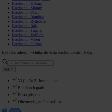
Bredband i
Kattarp
Bredband i
Mörarp
Bredband i
Påarp
Bredband i
Ramlösa
Bredband i
Rydebäck
Bredband i
Råå
Bredband i
Tågarp
Bredband i
Vallåkra
Bredband i
Viken
Bredband i
Ödåkra
Fyll i din adress – vi hittar de bästa bredbandsvalen åt dig
Sök
Vi jämför 21 leverantörer
Enkelt och gratis
Bästa priserna
Oberoende jämförelsetjänst