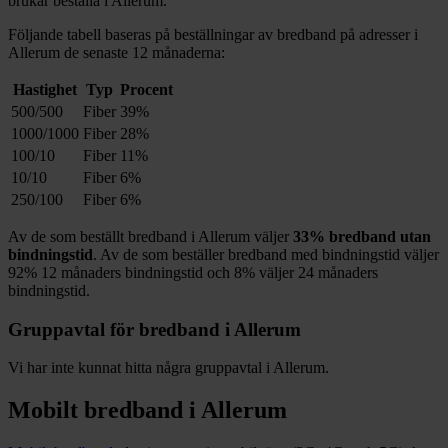
brukar beställa i
Allerum
.
Följande tabell baseras på beställningar av bredband på adresser i
Allerum
de senaste 12
månaderna:
Hastighet
Typ
Procent
500/500
Fiber
39%
1000/1000
Fiber
28%
100/10
Fiber
11%
10/10
Fiber
6%
250/100
Fiber
6%
Av de som beställt bredband i
Allerum
väljer
33%
bredband utan
bindningstid
. Av de som beställer bredband med bindningstid väljer
92%
12
månaders bindningstid och
8%
väljer 24
månaders
bindningstid.
Gruppavtal för bredband i
Allerum
Vi har inte kunnat hitta några gruppavtal i
Allerum
.
Mobilt bredband i
Allerum