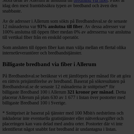
Stora delar
av
Allerum
är anslutna till
bredband via fiber
. Fiber är
idag den mest framtidssäkra typen av bredband och även den
snabbaste.
Av de adresser i
Allerum
som sökts på Bredbandsval.se de senaste
12
månaderna var
93%
anslutna till fiber
. Av dessa adresser var
100%
anslutna till öppen fiber medan
0%
av adresserna var anslutna
till vertikal fiber från en enskild operatör.
Som ansluten till öppen fiber kan man välja mellan ett flertal olika
internetleverantörer och bredbandstjänster.
Billigaste bredband via fiber i
Allerum
På Bredbandsval.se beräknar vi ett jämförpris per månad för att göra
en rättvis prisjämförelse av bredband. Baserat på sökresultaten på
Bredbandsval.se de senaste 12
månaderna är snittpriset
*
för
billigaste Bredband
100 i
Allerum
321
kronor per månad
. Detta
placerar
Allerum
på plats
630
av
1 677
i listan över postorter med
billigaste Bredband
100 i Sverige.
*
Snittpriset är baserat på tjänster med 100
Mbit/s nedströms och
inkluderar inte eventuella gratistjänster eller nätverksavgifter och
placeringen kan vara delad med andra orter. Postorter där vi inte
identifierat något snabbt fast bredband är undantagna i listan.