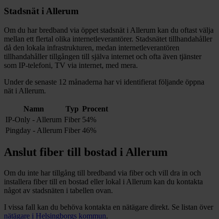
Stadsnät i
Allerum
Om du har bredband via öppet stadsnät i
Allerum
kan du oftast välja
mellan ett flertal olika internetleverantörer. Stadsnätet tillhandahåller
då den lokala infrastrukturen, medan internetleverantören
tillhandahåller tillgången till själva internet och ofta även tjänster
som IP-telefoni, TV via internet, med mera.
Under de senaste 12
månaderna har vi identifierat följande öppna
nät i
Allerum
.
Namn
Typ
Procent
IP-Only - Allerum
Fiber
54%
Pingday - Allerum
Fiber
46%
Anslut fiber till bostad i
Allerum
Om du inte har tillgång till bredband via fiber och vill dra in och
installera fiber till en bostad eller lokal i
Allerum
kan du kontakta
något av stadsnäten i tabellen ovan
.
I vissa fall kan du behöva kontakta en nätägare direkt. Se listan över
nätägare i
Helsingborgs
kommun
.