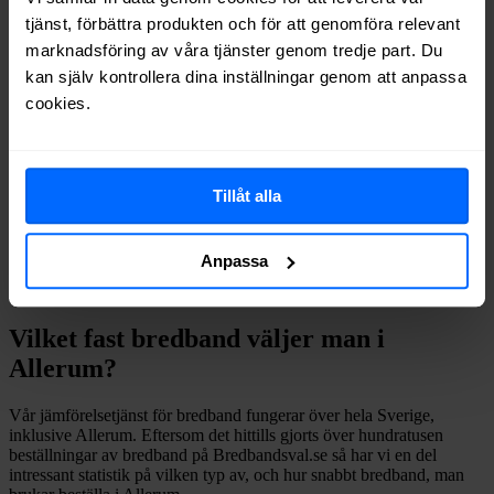
Ownit
Fiber
64%
tjänst, förbättra produkten och för att genomföra relevant
Telenor
Fiber
62%
marknadsföring av våra tjänster genom tredje part. Du
Net at Once
Fiber
48%
kan själv kontrollera dina inställningar genom att anpassa
Internetport
Fiber
47%
cookies.
Comviq
Fiber
32%
Trygg Surf
Fiber
23%
Om du vill se exakt vilka internetleverantörer som erbjuder
bredband på din adress i
Allerum
på
Bredbandsval.se
är det bara att
Tillåt alla
göra en snabb sökning här:
Anpassa
Sök
Vilket fast bredband väljer man i
Allerum
?
Vår jämförelsetjänst för bredband fungerar över hela Sverige,
inklusive
Allerum
. Eftersom det hittills gjorts över hundratusen
beställningar av bredband på Bredbandsval.se så har vi en del
intressant statistik på vilken typ av, och hur snabbt bredband, man