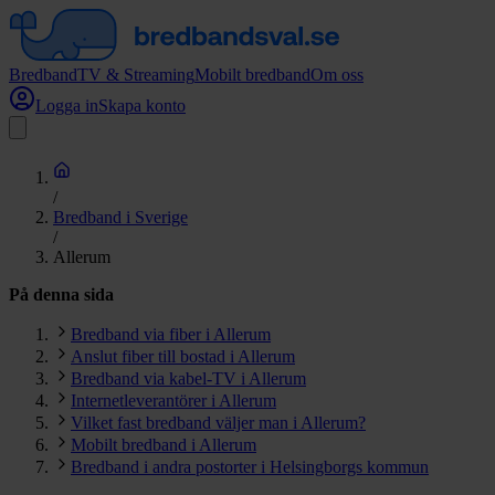
Bredband
TV & Streaming
Mobilt bredband
Om oss
Logga in
Skapa konto
/
Bredband i Sverige
/
Allerum
På denna sida
Bredband via fiber i Allerum
Anslut fiber till bostad i Allerum
Bredband via kabel-TV i Allerum
Internetleverantörer i Allerum
Vilket fast bredband väljer man i Allerum?
Mobilt bredband i Allerum
Bredband i andra postorter i Helsingborgs kommun