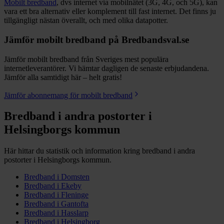
Mobilt bredband
, dvs internet via mobilnätet (3G, 4G, och 5G), kan
vara ett bra alternativ eller komplement till fast internet. Det finns ju
tillgängligt nästan överallt, och med olika datapotter.
Jämför mobilt bredband på Bredbandsval.se
Jämför mobilt bredband från Sveriges mest populära
internetleverantörer. Vi hämtar dagligen de senaste erbjudandena.
Jämför alla samtidigt här – helt gratis!
Jämför abonnemang för mobilt bredband
Bredband i andra postorter i
Helsingborgs
kommun
Här hittar du statistik och information kring bredband i andra
postorter i
Helsingborgs
kommun.
Bredband i
Domsten
Bredband i
Ekeby
Bredband i
Fleninge
Bredband i
Gantofta
Bredband i
Hasslarp
Bredband i
Helsingborg