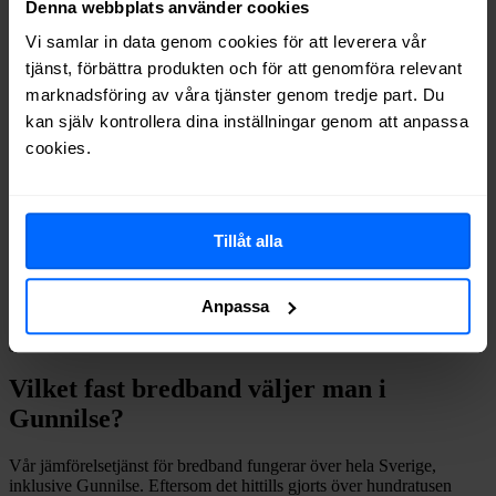
Denna webbplats använder cookies
Boxer
Fiber
39%
Ownit
Fiber
39%
Vi samlar in data genom cookies för att leverera vår
Telia
Fiber
38%
tjänst, förbättra produkten och för att genomföra relevant
Halebop
Fiber
29%
marknadsföring av våra tjänster genom tredje part. Du
Trygg Surf
Fiber
18%
kan själv kontrollera dina inställningar genom att anpassa
Comviq
Fiber
17%
cookies.
Internetport
Fiber
13%
Tele2
Fiber
3%
Om du vill se exakt vilka internetleverantörer som erbjuder
Tillåt alla
bredband på din adress i
Gunnilse
på
Bredbandsval.se
är det bara att
göra en snabb sökning här:
Anpassa
Sök
Vilket fast bredband väljer man i
Gunnilse
?
Vår jämförelsetjänst för bredband fungerar över hela Sverige,
inklusive
Gunnilse
. Eftersom det hittills gjorts över hundratusen