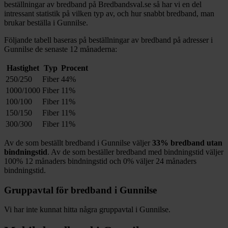
beställningar av bredband på Bredbandsval.se så har vi en del
intressant statistik på vilken typ av, och hur snabbt bredband, man
brukar beställa i
Gunnilse
.
Följande tabell baseras på beställningar av bredband på adresser i
Gunnilse
de senaste 12
månaderna:
Hastighet
Typ
Procent
250/250
Fiber
44%
1000/1000
Fiber
11%
100/100
Fiber
11%
150/150
Fiber
11%
300/300
Fiber
11%
Av de som beställt bredband i
Gunnilse
väljer
33%
bredband utan
bindningstid
. Av de som beställer bredband med bindningstid väljer
100%
12
månaders bindningstid och
0%
väljer 24
månaders
bindningstid.
Gruppavtal för bredband i
Gunnilse
Vi har inte kunnat hitta några gruppavtal i
Gunnilse
.