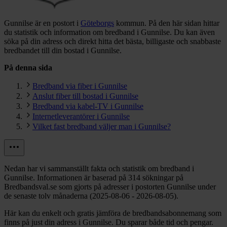
Gunnilse är en postort i
Göteborgs
kommun.
På den här sidan hittar
du statistik och information om bredband i Gunnilse. Du kan även
söka på din adress och direkt hitta det bästa, billigaste och snabbaste
bredbandet till din bostad i Gunnilse.
På denna sida
Bredband via fiber i Gunnilse
Anslut fiber till bostad i Gunnilse
Bredband via kabel-TV i Gunnilse
Internetleverantörer i Gunnilse
Vilket fast bredband väljer man i Gunnilse?
Nedan har vi sammanställt fakta och statistik om bredband i
Gunnilse. Informationen är baserad på 314 sökningar på
Bredbandsval.se som gjorts på adresser i postorten Gunnilse under
de senaste tolv månaderna (2025-08-06 - 2026-08-05).
Här kan du enkelt och gratis jämföra de bredbandsabonnemang som
finns på just din adress i Gunnilse. Du sparar både tid och pengar.