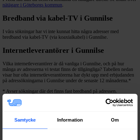
nätägare i
Göteborgs
kommun
.
Bredband via kabel-TV i
Gunnilse
I våra sökningar har vi inte kunnat hitta några adresser med
bredband via kabel-TV (via koaxialkabel) i
Gunnilse
.
Internetleverantörer i
Gunnilse
Vilka internetleverantörer är då vanliga i
Gunnilse
, och på hur
många av adresserna vi testat finns de tillgängliga? Tabellen nedan
visar hur ofta internetleverantörerna har dykt upp med erbjudanden
på adressökningarna i
Gunnilse
under de senaste 12
månaderna.
*
*
Avser sökningar där det finns fast bredband på adressen.
Leverantör
Typer
Procent
Telenor
Fiber
65%
Bredband2
Fiber
58%
Samtycke
Information
Om
Allente
Fiber
51%
Net at Once
Fiber
51%
Inleed
Fiber
48%