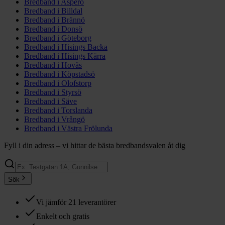
Bredband i
Asperö
Bredband i
Billdal
Bredband i
Brännö
Bredband i
Donsö
Bredband i
Göteborg
Bredband i
Hisings Backa
Bredband i
Hisings Kärra
Bredband i
Hovås
Bredband i
Köpstadsö
Bredband i
Olofstorp
Bredband i
Styrsö
Bredband i
Säve
Bredband i
Torslanda
Bredband i
Vrångö
Bredband i
Västra Frölunda
Fyll i din adress – vi hittar de bästa bredbandsvalen åt dig
Sök
Vi jämför 21 leverantörer
Enkelt och gratis