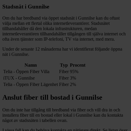
Stadsnät i
Gunnilse
Om du har bredband via öppet stadsnät i
Gunnilse
kan du oftast
välja mellan ett flertal olika internetleverantörer. Stadsnätet
tillhandahåller då den lokala infrastrukturen, medan
internetleverantören tillhandahåller tillgången till själva internet och
ofta även tjänster som IP-telefoni, TV via internet, med mera.
Under de senaste 12
månaderna har vi identifierat följande öppna
nät i
Gunnilse
.
Namn
Typ
Procent
Telia - Öppen Fiber Villa
Fiber
95%
iTUX - Gunnilse
Fiber
3%
Telia - Öppen Fiber Lägenhet
Fiber
2%
Anslut fiber till bostad i
Gunnilse
Om du inte har tillgång till bredband via fiber och vill dra in och
installera fiber till en bostad eller lokal i
Gunnilse
kan du kontakta
något av stadsnäten i tabellen ovan
.
I vissa fall kan du behöva kontakta en nätägare direkt. Se listan över