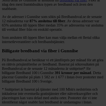
Stora delar
av
Gunnilse
är anslutna till
bredband via fiber
. Fiber är
idag den mest framtidssäkra typen av bredband och även den
snabbaste.
Av de adresser i
Gunnilse
som sökts på Bredbandsval.se de senaste
12
månaderna var
87%
anslutna till fiber
. Av dessa adresser var
65%
anslutna till öppen fiber medan
35%
av adresserna var anslutna
till vertikal fiber från en enskild operatör.
Som ansluten till öppen fiber kan man välja mellan ett flertal olika
internetleverantörer och bredbandstjänster.
Billigaste bredband via fiber i
Gunnilse
På Bredbandsval.se beräknar vi ett jämförpris per månad för att göra
en rättvis prisjämförelse av bredband. Baserat på sökresultaten på
Bredbandsval.se de senaste 12
månaderna är snittpriset
*
för
billigaste Bredband
100 i
Gunnilse
391
kronor per månad
. Detta
placerar
Gunnilse
på plats
1 582
av
1 677
i listan över postorter med
billigaste Bredband
100 i Sverige.
*
Snittpriset är baserat på tjänster med 100
Mbit/s nedströms och
inkluderar inte eventuella gratistjänster eller nätverksavgifter och
placeringen kan vara delad med andra orter. Postorter där vi inte
identifierat något snabbt fast bredband är undantagna i listan.