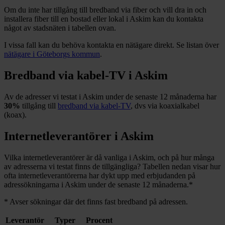
Om du inte har tillgång till bredband via fiber och vill dra in och
installera fiber till en bostad eller lokal i
Askim
kan du kontakta
något av stadsnäten i tabellen ovan
.
I vissa fall kan du behöva kontakta en nätägare direkt. Se listan över
nätägare i
Göteborgs
kommun
.
Bredband via kabel-TV i
Askim
Av de adresser vi testat i
Askim
under de senaste 12
månaderna har
30%
tillgång till
bredband via kabel-TV
, dvs via koaxialkabel
(koax).
Internetleverantörer i
Askim
Vilka internetleverantörer är då vanliga i
Askim
, och på hur många
av adresserna vi testat finns de tillgängliga? Tabellen nedan visar hur
ofta internetleverantörerna har dykt upp med erbjudanden på
adressökningarna i
Askim
under de senaste 12
månaderna.
*
*
Avser sökningar där det finns fast bredband på adressen.
Leverantör
Typer
Procent