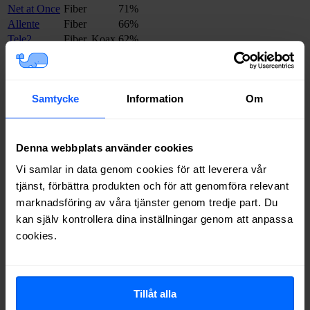
Net at Once
Fiber
71%
Allente
Fiber
66%
Tele2
Fiber, Koax
62%
Bredband2
Fiber
60%
Telia
Fiber
59%
Telenor
Fiber
57%
Samtycke
Information
Om
Boxer
Fiber
56%
Ownit
Fiber
56%
Inleed
Fiber
42%
Internetport
Fiber
38%
Denna webbplats använder cookies
Trygg Surf
Fiber
35%
Vi samlar in data genom cookies för att leverera vår
Halebop
Fiber
35%
tjänst, förbättra produkten och för att genomföra relevant
Comviq
Fiber
19%
marknadsföring av våra tjänster genom tredje part. Du
Bitcom
Koax
1%
kan själv kontrollera dina inställningar genom att anpassa
Om du vill se exakt vilka internetleverantörer som erbjuder
cookies.
bredband på din adress i
Askim
på
Bredbandsval.se
är det bara att
göra en snabb sökning här:
Tillåt alla
Sök