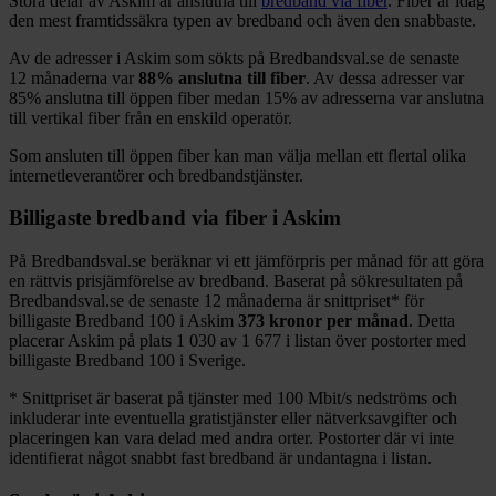
Stora delar
av
Askim
är anslutna till
bredband via fiber
. Fiber är idag
den mest framtidssäkra typen av bredband och även den snabbaste.
Av de adresser i
Askim
som sökts på Bredbandsval.se de senaste
12
månaderna var
88%
anslutna till fiber
. Av dessa adresser var
85%
anslutna till öppen fiber medan
15%
av adresserna var anslutna
till vertikal fiber från en enskild operatör.
Som ansluten till öppen fiber kan man välja mellan ett flertal olika
internetleverantörer och bredbandstjänster.
Billigaste bredband via fiber i
Askim
På Bredbandsval.se beräknar vi ett jämförpris per månad för att göra
en rättvis prisjämförelse av bredband. Baserat på sökresultaten på
Bredbandsval.se de senaste 12
månaderna är snittpriset
*
för
billigaste Bredband
100 i
Askim
373
kronor per månad
. Detta
placerar
Askim
på plats
1 030
av
1 677
i listan över postorter med
billigaste Bredband
100 i Sverige.
*
Snittpriset är baserat på tjänster med 100
Mbit/s nedströms och
inkluderar inte eventuella gratistjänster eller nätverksavgifter och
placeringen kan vara delad med andra orter. Postorter där vi inte
identifierat något snabbt fast bredband är undantagna i listan.