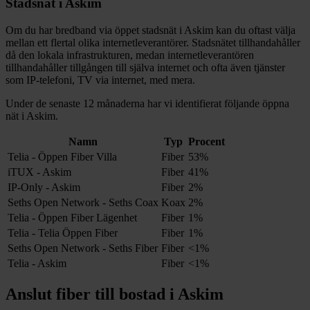
Stadsnät i
Askim
Om du har bredband via öppet stadsnät i
Askim
kan du oftast välja
mellan ett flertal olika internetleverantörer. Stadsnätet tillhandahåller
då den lokala infrastrukturen, medan internetleverantören
tillhandahåller tillgången till själva internet och ofta även tjänster
som IP-telefoni, TV via internet, med mera.
Under de senaste 12
månaderna har vi identifierat följande öppna
nät i
Askim
.
Namn
Typ
Procent
Telia - Öppen Fiber Villa
Fiber
53%
iTUX - Askim
Fiber
41%
IP-Only - Askim
Fiber
2%
Seths Open Network - Seths Coax
Koax
2%
Telia - Öppen Fiber Lägenhet
Fiber
1%
Telia - Telia Öppen Fiber
Fiber
1%
Seths Open Network - Seths Fiber
Fiber
<1%
Telia - Askim
Fiber
<1%
Anslut fiber till bostad i
Askim