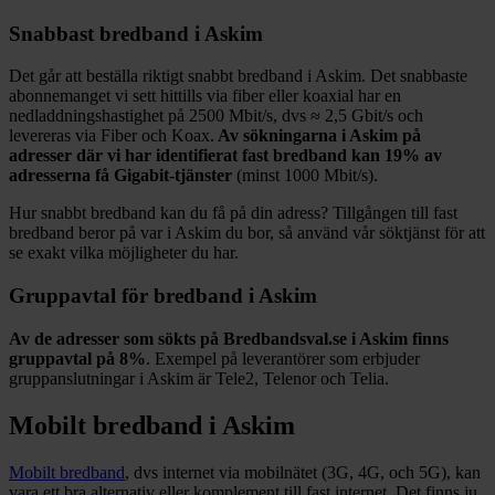
Snabbast bredband i
Askim
Det går att beställa riktigt snabbt bredband i
Askim
. Det snabbaste
abonnemanget vi sett hittills via fiber eller koaxial har en
nedladdningshastighet på
2500
Mbit/s, dvs ≈
2,5
Gbit/s och
levereras via
Fiber och Koax
.
Av sökningarna i
Askim
på
adresser där vi har identifierat fast bredband kan
19%
av
adresserna få Gigabit-tjänster
(minst 1000
Mbit/s).
Hur snabbt bredband kan du få på din adress? Tillgången till fast
bredband beror på var i
Askim
du bor, så använd vår söktjänst för att
se exakt vilka möjligheter du har.
Gruppavtal för bredband i
Askim
Av de adresser som sökts på Bredbandsval.se i
Askim
finns
gruppavtal på
8%
. Exempel på leverantörer som erbjuder
gruppanslutningar i
Askim
är
Tele2, Telenor och Telia
.
Mobilt bredband i
Askim
Mobilt bredband
, dvs internet via mobilnätet (3G, 4G, och 5G), kan
vara ett bra alternativ eller komplement till fast internet. Det finns ju