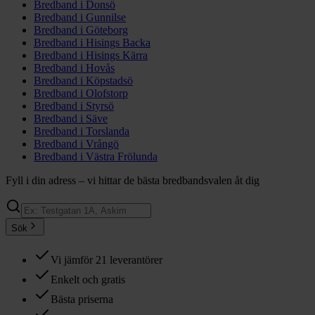
Bredband i
Donsö
Bredband i
Gunnilse
Bredband i
Göteborg
Bredband i
Hisings Backa
Bredband i
Hisings Kärra
Bredband i
Hovås
Bredband i
Köpstadsö
Bredband i
Olofstorp
Bredband i
Styrsö
Bredband i
Säve
Bredband i
Torslanda
Bredband i
Vrångö
Bredband i
Västra Frölunda
Fyll i din adress – vi hittar de bästa bredbandsvalen åt dig
Sök
Vi jämför 21 leverantörer
Enkelt och gratis
Bästa priserna