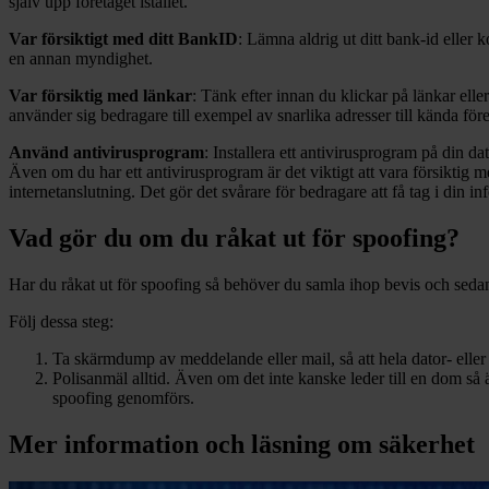
själv upp företaget istället.
Var försiktigt med ditt BankID
: Lämna aldrig ut ditt bank-id elle
en annan myndighet.
Var försiktig med länkar
: Tänk efter innan du klickar på länkar ell
använder sig bedragare till exempel av snarlika adresser till kända föret
Använd antivirusprogram
: Installera ett antivirusprogram på din d
Även om du har ett antivirusprogram är det viktigt att vara försikti
internetanslutning. Det gör det svårare för bedragare att få tag i din in
Vad gör du om du råkat ut för spoofing?
Har du råkat ut för spoofing så behöver du samla ihop bevis och sedan 
Följ dessa steg:
Ta skärmdump av meddelande eller mail, så att hela dator- ell
Polisanmäl alltid. Även om det inte kanske leder till en dom så ä
spoofing genomförs.
Mer information och läsning om
säkerhet