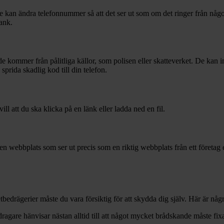
kan ändra telefonnummer så att det ser ut som om det ringer från någo
ank.
mmer från pålitliga källor, som polisen eller skatteverket. De kan ink
sprida skadlig kod till din telefon.
 att du ska klicka på en länk eller ladda ned en fil.
n webbplats som ser ut precis som en riktig webbplats från ett företa
tbedrägerier måste du vara försiktig för att skydda dig själv. Här är någ
dragare hänvisar nästan alltid till att något mycket brådskande måste fixa