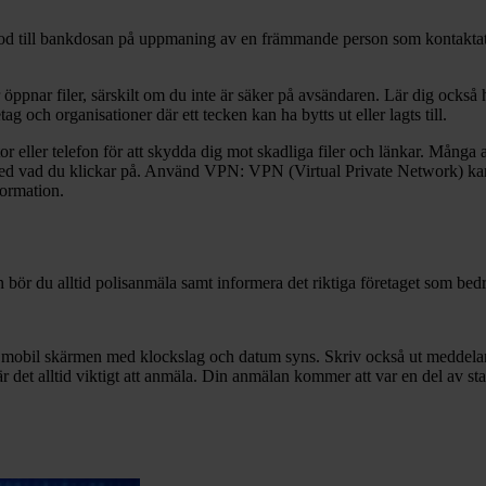
r kod till bankdosan på uppmaning av en främmande person som kontaktat 
er öppnar filer, särskilt om du inte är säker på avsändaren. Lär dig ocks
ag och organisationer där ett tecken kan ha bytts ut eller lagts till.
ator eller telefon för att skydda dig mot skadliga filer och länkar. Mång
g med vad du klickar på. Använd VPN: VPN (Virtual Private Network) kan
formation.
bör du alltid polisanmäla samt informera det riktiga företaget som bedr
er mobil skärmen med klockslag och datum syns. Skriv också ut meddelan
r det alltid viktigt att anmäla. Din anmälan kommer att var en del av stat