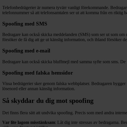
Telefonbedrägerier är numera tyvärr vanligt förekommande. Bedragare 
telefonnummer så att telefonsamtalen ser ut att komma från en riktig b
Spoofing med SMS
Bedragare kan också skicka meddelanden (SMS) som ser ut som om de ko
försöker de få dig att ge ut känslig information, och ibland försöker de 
Spoofing med e-mail
Bedragare kan också skicka bluffmejl med samma syfte som sms. De vill
Spoofing med falska hemsidor
Vissa bedrägerier sker genom falska webbplatser. Bedragaren bygger e
lösenord eller annan känslig information.
Så skyddar du dig mot spoofing
Det finns flera sätt att undvika spoofing. Precis som med andra interne
Var lite lagom misstänksam
: Låt dig inte stressas av bedragarna. Be