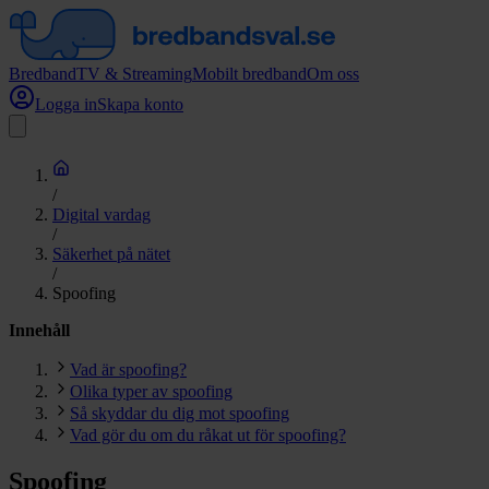
Bredband
TV & Streaming
Mobilt bredband
Om oss
Logga in
Skapa konto
/
Digital vardag
/
Säkerhet på nätet
/
Spoofing
Innehåll
Vad är spoofing?
Olika typer av spoofing
Så skyddar du dig mot spoofing
Vad gör du om du råkat ut för spoofing?
Spoofing