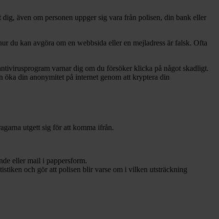
dig, även om personen uppger sig vara från polisen, din bank eller
å hur du kan avgöra om en webbsida eller en mejladress är falsk. Ofta
a antivirusprogram varnar dig om du försöker klicka på något skadligt.
 öka din anonymitet på internet genom att kryptera din
agarna utgett sig för att komma ifrån.
de eller mail i pappersform.
istiken och gör att polisen blir varse om i vilken utsträckning