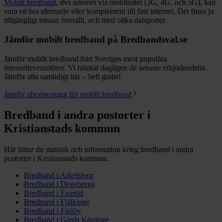
Mobilt bredband
, dvs internet via mobilnätet (3G, 4G, och 5G), kan
vara ett bra alternativ eller komplement till fast internet. Det finns ju
tillgängligt nästan överallt, och med olika datapotter.
Jämför mobilt bredband på Bredbandsval.se
Jämför mobilt bredband från Sveriges mest populära
internetleverantörer. Vi hämtar dagligen de senaste erbjudandena.
Jämför alla samtidigt här – helt gratis!
Jämför abonnemang för mobilt bredband
Bredband i andra postorter i
Kristianstads
kommun
Här hittar du statistik och information kring bredband i andra
postorter i
Kristianstads
kommun.
Bredband i
Arkelstorp
Bredband i
Degeberga
Bredband i
Everöd
Bredband i
Fjälkinge
Bredband i
Färlöv
Bredband i
Gärds Köpinge