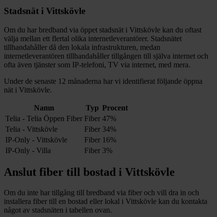
Stadsnät i
Vittskövle
Om du har bredband via öppet stadsnät i
Vittskövle
kan du oftast
välja mellan ett flertal olika internetleverantörer. Stadsnätet
tillhandahåller då den lokala infrastrukturen, medan
internetleverantören tillhandahåller tillgången till själva internet och
ofta även tjänster som IP-telefoni, TV via internet, med mera.
Under de senaste 12
månaderna har vi identifierat följande öppna
nät i
Vittskövle
.
Namn
Typ
Procent
Telia - Telia Öppen Fiber
Fiber
47%
Telia - Vittskövle
Fiber
34%
IP-Only - Vittskövle
Fiber
16%
IP-Only - Villa
Fiber
3%
Anslut fiber till bostad i
Vittskövle
Om du inte har tillgång till bredband via fiber och vill dra in och
installera fiber till en bostad eller lokal i
Vittskövle
kan du kontakta
något av stadsnäten i tabellen ovan
.