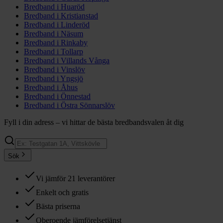
Bredband i
Huaröd
Bredband i
Kristianstad
Bredband i
Linderöd
Bredband i
Näsum
Bredband i
Rinkaby
Bredband i
Tollarp
Bredband i
Villands Vånga
Bredband i
Vinslöv
Bredband i
Yngsjö
Bredband i
Åhus
Bredband i
Önnestad
Bredband i
Östra Sönnarslöv
Fyll i din adress – vi hittar de bästa bredbandsvalen åt dig
Sök
Vi jämför 21 leverantörer
Enkelt och gratis
Bästa priserna
Oberoende jämförelsetjänst