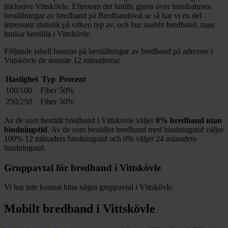
inklusive
Vittskövle
. Eftersom det hittills gjorts över hundratusen
beställningar av bredband på Bredbandsval.se så har vi en del
intressant statistik på vilken typ av, och hur snabbt bredband, man
brukar beställa i
Vittskövle
.
Följande tabell baseras på beställningar av bredband på adresser i
Vittskövle
de senaste 12
månaderna:
Hastighet
Typ
Procent
100/100
Fiber
50%
250/250
Fiber
50%
Av de som beställt bredband i
Vittskövle
väljer
0%
bredband utan
bindningstid
. Av de som beställer bredband med bindningstid väljer
100%
12
månaders bindningstid och
0%
väljer 24
månaders
bindningstid.
Gruppavtal för bredband i
Vittskövle
Vi har inte kunnat hitta några gruppavtal i
Vittskövle
.
Mobilt bredband i
Vittskövle