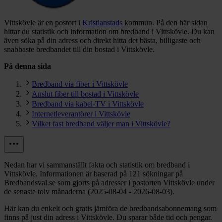
Vittskövle är en postort i
Kristianstads
kommun.
På den här sidan
hittar du statistik och information om bredband i Vittskövle. Du kan
även söka på din adress och direkt hitta det bästa, billigaste och
snabbaste bredbandet till din bostad i Vittskövle.
På denna sida
Bredband via fiber i Vittskövle
Anslut fiber till bostad i Vittskövle
Bredband via kabel-TV i Vittskövle
Internetleverantörer i Vittskövle
Vilket fast bredband väljer man i Vittskövle?
Nedan har vi sammanställt fakta och statistik om bredband i
Vittskövle. Informationen är baserad på 121 sökningar på
Bredbandsval.se som gjorts på adresser i postorten Vittskövle under
de senaste tolv månaderna (2025-08-04 - 2026-08-03).
Här kan du enkelt och gratis jämföra de bredbandsabonnemang som
finns på just din adress i Vittskövle. Du sparar både tid och pengar.