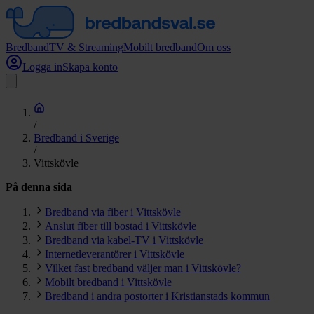
Bredband
TV & Streaming
Mobilt bredband
Om oss
Logga in
Skapa konto
/
Bredband i Sverige
/
Vittskövle
På denna sida
Bredband via fiber i Vittskövle
Anslut fiber till bostad i Vittskövle
Bredband via kabel-TV i Vittskövle
Internetleverantörer i Vittskövle
Vilket fast bredband väljer man i Vittskövle?
Mobilt bredband i Vittskövle
Bredband i andra postorter i Kristianstads kommun