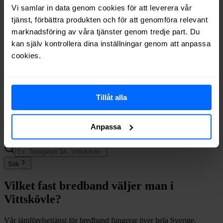
Telia
Fiber
82%
Vi samlar in data genom cookies för att leverera vår
Boxer
Fiber
79%
tjänst, förbättra produkten och för att genomföra relevant
Telenor
Fiber
77%
marknadsföring av våra tjänster genom tredje part. Du
Inleed
Fiber
74%
kan själv kontrollera dina inställningar genom att anpassa
Bredband2
Fiber
62%
cookies.
Halebop
Fiber
59%
Trygg Surf
Fiber
46%
Comviq
Fiber
28%
Internetport
Fiber
28%
Tillåt alla
Om du vill se exakt vilka internetleverantörer som erbjuder
bredband på din adress i
Vittskövle
på
Bredbandsval.se
är det bara
Anpassa
att göra en snabb sökning här:
Sök
Vilket fast bredband väljer man i
Vittskövle
?
Vår jämförelsetjänst för bredband fungerar över hela Sverige,