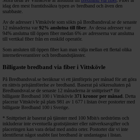
Stora delar
av
Vittskövle
är anslutna till
bredband via fiber
. Fiber är
idag den mest framtidssäkra typen av bredband och även den
snabbaste.
Av de adresser i
Vittskövle
som sökts på Bredbandsval.se de senaste
12
månaderna var
92%
anslutna till fiber
. Av dessa adresser var
94%
anslutna till öppen fiber medan
6%
av adresserna var anslutna
till vertikal fiber från en enskild operatör.
Som ansluten till öppen fiber kan man välja mellan ett flertal olika
internetleverantörer och bredbandstjänster.
Billigaste bredband via fiber i
Vittskövle
På Bredbandsval.se beräknar vi ett jämförpris per månad för att göra
en rättvis prisjämförelse av bredband. Baserat på sökresultaten på
Bredbandsval.se de senaste 12
månaderna är snittpriset
*
för
billigaste Bredband
100 i
Vittskövle
371
kronor per månad
. Detta
placerar
Vittskövle
på plats
981
av
1 677
i listan över postorter med
billigaste Bredband
100 i Sverige.
*
Snittpriset är baserat på tjänster med 100
Mbit/s nedströms och
inkluderar inte eventuella gratistjänster eller nätverksavgifter och
placeringen kan vara delad med andra orter. Postorter där vi inte
identifierat något snabbt fast bredband är undantagna i listan.