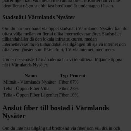
placeringen kan vara delad med andra orter. Postorter där vi inte
identifierat något snabbt fast bredband är undantagna i listan.
Stadsnät i
Värmlands Nysäter
Om du har bredband via öppet stadsnät i
Värmlands Nysäter
kan du
oftast välja mellan ett flertal olika internetleverantörer. Stadsnätet
tillhandahåller då den lokala infrastrukturen, medan
internetleverantören tillhandahåller tillgången till själva internet och
ofta även tjänster som IP-telefoni, TV via internet, med mera.
Under de senaste 12
månaderna har vi identifierat följande öppna
nät i
Värmlands Nysäter
.
Namn
Typ
Procent
Mittnät - Värmlands Nysäter
Fiber
67%
Telia - Öppen Fiber Villa
Fiber
23%
Telia - Öppen Fiber Lägenhet
Fiber
10%
Anslut fiber till bostad i
Värmlands
Nysäter
Om du inte har tillgång till bredband via fiber och vill dra in och