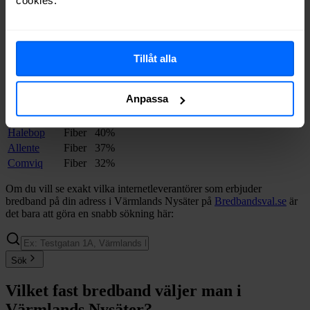
cookies.
Leverantör
Typer
Procent
Tele2
Fiber
72%
Boxer
Fiber
71%
Telia
Fiber
70%
Tillåt alla
Telenor
Fiber
63%
Internetport
Fiber
60%
Anpassa
Ownit
Fiber
48%
Bredband2
Fiber
40%
Halebop
Fiber
40%
Allente
Fiber
37%
Comviq
Fiber
32%
Om du vill se exakt vilka internetleverantörer som erbjuder
bredband på din adress i
Värmlands Nysäter
på
Bredbandsval.se
är
det bara att göra en snabb sökning här:
Sök
Vilket fast bredband väljer man i
Värmlands Nysäter
?