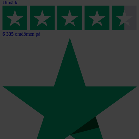
Utmärkt
6 335
omdömen på