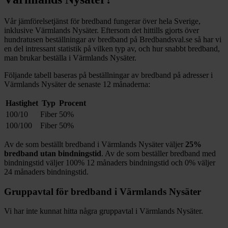
Vår jämförelsetjänst för bredband fungerar över hela Sverige,
inklusive
Värmlands Nysäter
. Eftersom det hittills gjorts över
hundratusen beställningar av bredband på Bredbandsval.se så har vi
en del intressant statistik på vilken typ av, och hur snabbt bredband,
man brukar beställa i
Värmlands Nysäter
.
Följande tabell baseras på beställningar av bredband på adresser i
Värmlands Nysäter
de senaste 12
månaderna:
Hastighet
Typ
Procent
100/10
Fiber
50%
100/100
Fiber
50%
Av de som beställt bredband i
Värmlands Nysäter
väljer
25%
bredband utan bindningstid
. Av de som beställer bredband med
bindningstid väljer
100%
12
månaders bindningstid och
0%
väljer
24
månaders bindningstid.
Gruppavtal för bredband i
Värmlands Nysäter
Vi har inte kunnat hitta några gruppavtal i
Värmlands Nysäter
.