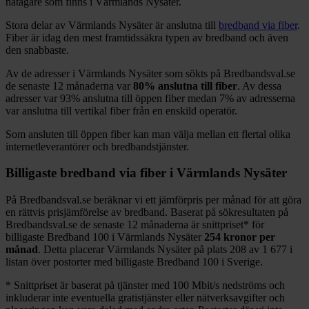
nätägare som finns i
Värmlands Nysäter
.
Stora delar
av
Värmlands Nysäter
är anslutna till
bredband via fiber
.
Fiber är idag den mest framtidssäkra typen av bredband och även
den snabbaste.
Av de adresser i
Värmlands Nysäter
som sökts på Bredbandsval.se
de senaste 12
månaderna var
80%
anslutna till fiber
. Av dessa
adresser var
93%
anslutna till öppen fiber medan
7%
av adresserna
var anslutna till vertikal fiber från en enskild operatör.
Som ansluten till öppen fiber kan man välja mellan ett flertal olika
internetleverantörer och bredbandstjänster.
Billigaste bredband via fiber i
Värmlands Nysäter
På Bredbandsval.se beräknar vi ett jämförpris per månad för att göra
en rättvis prisjämförelse av bredband. Baserat på sökresultaten på
Bredbandsval.se de senaste 12
månaderna är snittpriset
*
för
billigaste Bredband
100 i
Värmlands Nysäter
254
kronor per
månad
. Detta placerar
Värmlands Nysäter
på plats
208
av
1 677
i
listan över postorter med billigaste Bredband
100 i Sverige.
*
Snittpriset är baserat på tjänster med 100
Mbit/s nedströms och
inkluderar inte eventuella gratistjänster eller nätverksavgifter och