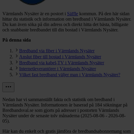
Värmlands Nysäter är en postort i
Säffle
kommun.
På den här sidan
hittar du statistik och information om bredband i Värmlands Nysäter.
Du kan även söka på din adress och direkt hitta det bästa, billigaste
och snabbaste bredbandet till din bostad i Värmlands Nysäter.
På denna sida
Bredband via fiber i Värmlands Nysäter
Anslut fiber till bostad i Värmlands Nysäter
Bredband via kabel-TV i Värmlands Nysäter
Internetleverantörer i Värmlands Nysäter
Vilket fast bredband väljer man i Värmlands Nysäter?
Nedan har vi sammanställt fakta och statistik om bredband i
Värmlands Nysäter. Informationen är baserad på 184 sökningar på
Bredbandsval.se som gjorts på adresser i postorten Värmlands
Nysäter under de senaste tolv månaderna (2025-08-06 - 2026-08-
05).
Här kan du enkelt och gratis jämföra de bredbandsabonnemang som