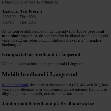
Långserud
de senaste 12
månaderna:
Hastighet
Typ
Procent
100/100
Fiber
80%
100/10
Fiber
20%
Av de som beställt bredband i
Långserud
väljer
100%
bredband
utan bindningstid
. Av de som beställer bredband med bindningstid
väljer
0%
12
månaders bindningstid och
0%
väljer 24
månaders
bindningstid.
Gruppavtal för bredband i
Långserud
Vi har inte kunnat hitta några gruppavtal i
Långserud
.
Mobilt bredband i
Långserud
Mobilt bredband
, dvs internet via mobilnätet (3G, 4G, och 5G), kan
vara ett bra alternativ eller komplement till fast internet. Det finns ju
tillgängligt nästan överallt, och med olika datapotter.
Jämför mobilt bredband på Bredbandsval.se