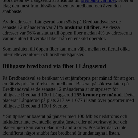
Stora delar
av
Långserud
är anslutna till
bredband via fiber
. Fiber är
idag den mest framtidssäkra typen av bredband och även den
snabbaste.
Av de adresser i
Långserud
som sökts på Bredbandsval.se de
senaste 12
månaderna var
71%
anslutna till fiber
. Av dessa
adresser var
96%
anslutna till öppen fiber medan
4%
av adresserna
var anslutna till vertikal fiber från en enskild operatör.
Som ansluten till öppen fiber kan man välja mellan ett flertal olika
internetleverantörer och bredbandstjänster.
Billigaste bredband via fiber i
Långserud
På Bredbandsval.se beräknar vi ett jämförpris per månad för att göra
en rättvis prisjämförelse av bredband. Baserat på sökresultaten på
Bredbandsval.se de senaste 12
månaderna är snittpriset
*
för
billigaste Bredband
100 i
Långserud
255
kronor per månad
. Detta
placerar
Långserud
på plats
217
av
1 677
i listan över postorter med
billigaste Bredband
100 i Sverige.
*
Snittpriset är baserat på tjänster med 100
Mbit/s nedströms och
inkluderar inte eventuella gratistjänster eller nätverksavgifter och
placeringen kan vara delad med andra orter. Postorter där vi inte
identifierat något snabbt fast bredband är undantagna i listan.