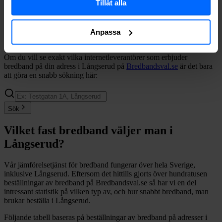
Tillåt alla
Halebop
Fiber
39%
Bredband2
Fiber
36%
Allente
Fiber
33%
Anpassa
Comviq
Fiber
24%
Om du vill se exakt vilka internetleverantörer som erbjuder
bredband på din adress i
Långserud
på
Bredbandsval.se
är det bara
att göra en snabb sökning här:
Sök
Vilket fast bredband väljer man i
Långserud
?
Vår jämförelsetjänst för bredband fungerar över hela Sverige,
inklusive
Långserud
. Eftersom det hittills gjorts över hundratusen
beställningar av bredband på Bredbandsval.se så har vi en del
intressant statistik på vilken typ av, och hur snabbt bredband, man
brukar beställa i
Långserud
.
Följande tabell baseras på beställningar av bredband på adresser i