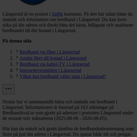
Långserud är en postort i
Säffle
kommun.
På den här sidan hittar du
statistik och information om bredband i Långserud. Du kan även
söka på din adress och direkt hitta det bästa, billigaste och snabbaste
bredbandet till din bostad i Långserud.
På denna sida
Bredband via fiber i Långserud
Anslut fiber till bostad i Långserud
Bredband via kabel-TV i Långserud
Internetleverantörer i Långserud
Vilket fast bredband väljer man i Långserud?
Nedan har vi sammanställt fakta och statistik om bredband i
Långserud. Informationen är baserad på 163 sökningar på
Bredbandsval.se som gjorts på adresser i postorten Långserud under
de senaste tolv månaderna (2025-08-06 - 2026-08-05).
Här kan du enkelt och gratis jämföra de bredbandsabonnemang som
finns på just din adress i Långserud. Du sparar både tid och pengar.