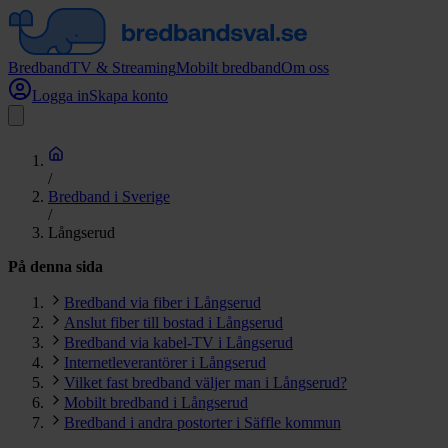
Bredband
TV & Streaming
Mobilt bredband
Om oss
Logga in
Skapa konto
/
Bredband i Sverige
/
Långserud
På denna sida
Bredband via fiber i Långserud
Anslut fiber till bostad i Långserud
Bredband via kabel-TV i Långserud
Internetleverantörer i Långserud
Vilket fast bredband väljer man i Långserud?
Mobilt bredband i Långserud
Bredband i andra postorter i Säffle kommun