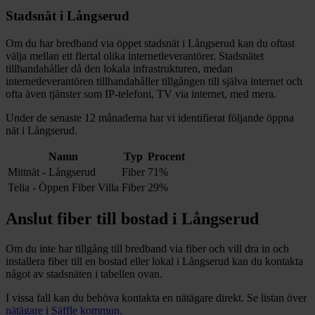
Stadsnät i
Långserud
Om du har bredband via öppet stadsnät i
Långserud
kan du oftast
välja mellan ett flertal olika internetleverantörer. Stadsnätet
tillhandahåller då den lokala infrastrukturen, medan
internetleverantören tillhandahåller tillgången till själva internet och
ofta även tjänster som IP-telefoni, TV via internet, med mera.
Under de senaste 12
månaderna har vi identifierat följande öppna
nät i
Långserud
.
Namn
Typ
Procent
Mittnät - Långserud
Fiber
71%
Telia - Öppen Fiber Villa
Fiber
29%
Anslut fiber till bostad i
Långserud
Om du inte har tillgång till bredband via fiber och vill dra in och
installera fiber till en bostad eller lokal i
Långserud
kan du kontakta
något av stadsnäten i tabellen ovan
.
I vissa fall kan du behöva kontakta en nätägare direkt. Se listan över
nätägare i
Säffle
kommun
.