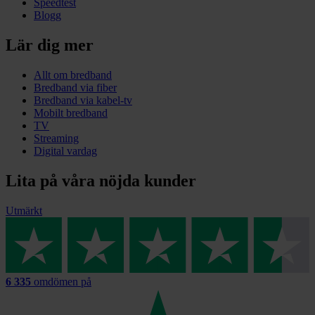
Speedtest
Blogg
Lär dig mer
Allt om bredband
Bredband via fiber
Bredband via kabel-tv
Mobilt bredband
TV
Streaming
Digital vardag
Lita på våra nöjda kunder
Utmärkt
6 335
omdömen på