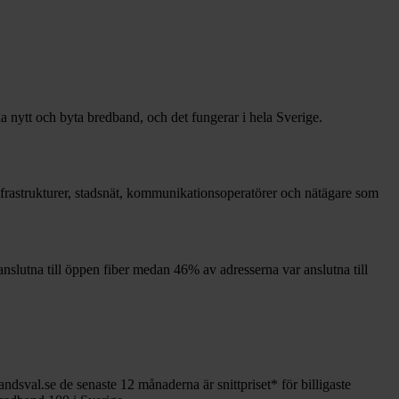
la nytt och byta bredband, och det fungerar i hela Sverige.
 infrastrukturer, stadsnät, kommunikationsoperatörer och nätägare som
nslutna till öppen fiber medan
46%
av adresserna var anslutna till
andsval.se de senaste 12
månaderna är snittpriset
*
för billigaste