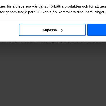
ätägare i
Huddinge
kommun
.
es för att leverera vår tjänst, förbättra produkten och för att ge
er genom tredje part. Du kan själv kontrollera dina inställninga
ar
14%
tillgång till
bredband via kabel-TV
, dvs via koaxialkabel (koax)
Anpassa
 av adresserna vi testat finns de tillgängliga? Tabellen nedan visar hu