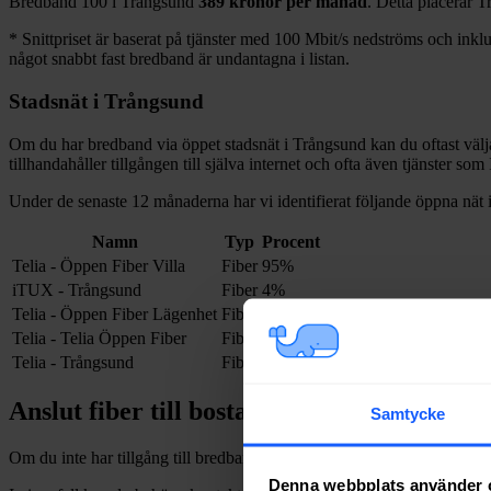
Bredband
100 i
Trångsund
389
kronor per månad
. Detta placerar
T
*
Snittpriset är baserat på tjänster med 100
Mbit/s nedströms och inklud
något snabbt fast bredband är undantagna i listan.
Stadsnät i
Trångsund
Om du har bredband via öppet stadsnät i
Trångsund
kan du oftast välj
tillhandahåller tillgången till själva internet och ofta även tjänster so
Under de senaste 12
månaderna har vi identifierat följande öppna nät 
Namn
Typ
Procent
Telia - Öppen Fiber Villa
Fiber
95%
iTUX - Trångsund
Fiber
4%
Telia - Öppen Fiber Lägenhet
Fiber
<1%
Telia - Telia Öppen Fiber
Fiber
<1%
Telia - Trångsund
Fiber
<1%
Anslut fiber till bostad i
Trångsund
Samtycke
Om du inte har tillgång till bredband via fiber och vill dra in och installe
Denna webbplats använder 