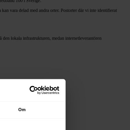
 Bredband
100 i Sverige.
 kan vara delad med andra orter. Postorter där vi inte identifierat
 då den lokala infrastrukturen, medan internetleverantören
Om
stadsnäten i tabellen ovan
.