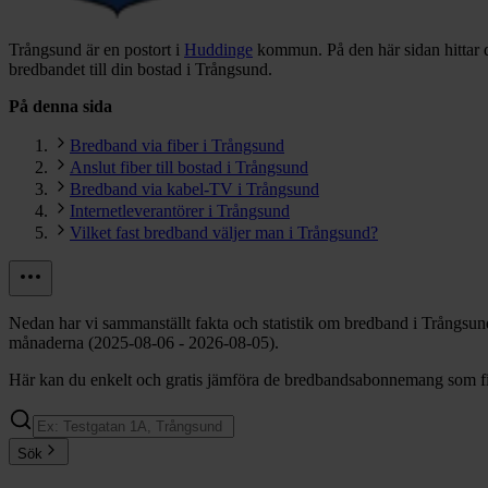
Trångsund är en postort i
Huddinge
kommun.
På den här sidan hittar
bredbandet till din bostad i Trångsund.
På denna sida
Bredband via fiber i Trångsund
Anslut fiber till bostad i Trångsund
Bredband via kabel-TV i Trångsund
Internetleverantörer i Trångsund
Vilket fast bredband väljer man i Trångsund?
Nedan har vi sammanställt fakta och statistik om bredband i Trångsun
månaderna (2025-08-06 - 2026-08-05).
Här kan du enkelt och gratis jämföra de bredbandsabonnemang som fin
Sök