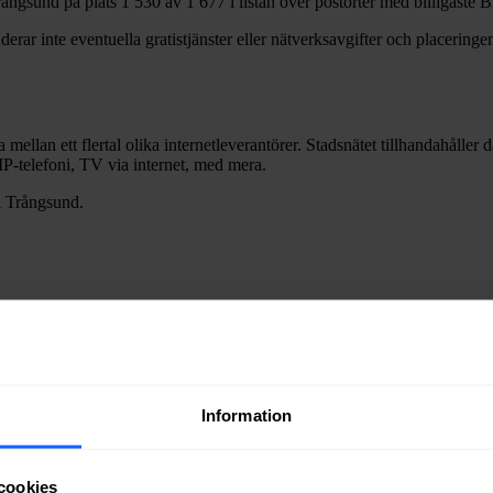
rångsund
på plats
1 530
av
1 677
i listan över postorter med billigaste
erar inte eventuella gratistjänster eller nätverksavgifter och placeringen
a mellan ett flertal olika internetleverantörer. Stadsnätet tillhandahåller
m IP-telefoni, TV via internet, med mera.
i
Trångsund
.
Information
ra fiber till en bostad eller lokal i
Trångsund
kan du kontakta något av 
cookies