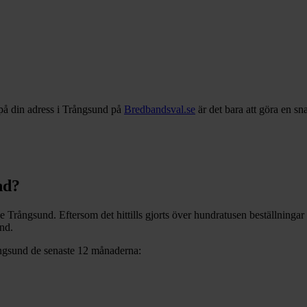
på din adress i
Trångsund
på
Bredbandsval.se
är det bara att göra en s
nd
?
ve
Trångsund
. Eftersom det hittills gjorts över hundratusen beställninga
und
.
ngsund
de senaste 12
månaderna: