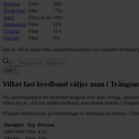
Halebop
Fiber
18%
Trygg Surf
Fiber
17%
Tele2
Fiber, Koax
16%
Internetport
Fiber
11%
Comviq
Fiber
11%
Glecom
Fiber
6%
Om du vill se exakt vilka internetleverantörer som erbjuder bredband 
Sök
Vilket fast bredband väljer man i
Trångsu
Vår jämförelsetjänst för bredband fungerar över hela Sverige, inklusi
vilken typ av, och hur snabbt bredband, man brukar beställa i
Trångs
Följande tabell baseras på beställningar av bredband på adresser i
Trå
Hastighet
Typ
Procent
1000/1000
Fiber
41%
300/300
Fiber
32%