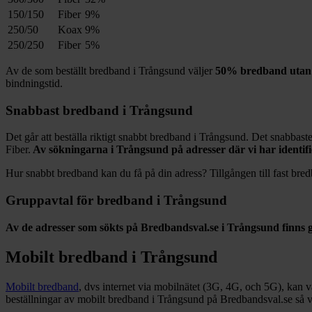
150/150
Fiber
9%
250/50
Koax
9%
250/250
Fiber
5%
Av de som beställt bredband i
Trångsund
väljer
50%
bredband utan 
bindningstid.
Snabbast bredband i
Trångsund
Det går att beställa riktigt snabbt bredband i
Trångsund
. Det snabbaste
Fiber
.
Av sökningarna i
Trångsund
på adresser där vi har identif
Hur snabbt bredband kan du få på din adress? Tillgången till fast bred
Gruppavtal för bredband i
Trångsund
Av de adresser som sökts på Bredbandsval.se i
Trångsund
finns 
Mobilt bredband i
Trångsund
Mobilt bredband
, dvs internet via mobilnätet (3G, 4G, och 5G), kan vara
beställningar av mobilt bredband i Trångsund på Bredbandsval.se så v