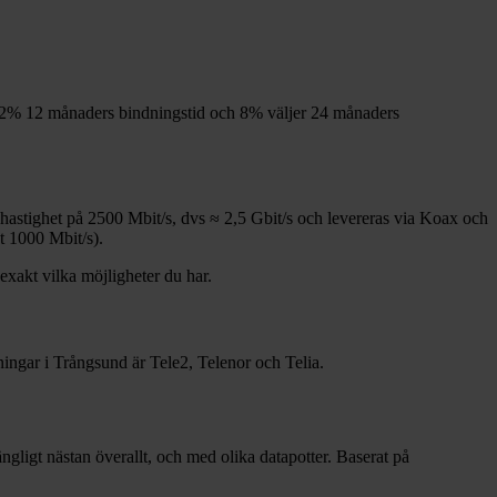
2%
12
månaders bindningstid och
8%
väljer 24
månaders
shastighet på
2500
Mbit/s, dvs ≈
2,5
Gbit/s och levereras via
Koax och
t 1000
Mbit/s).
 exakt vilka möjligheter du har.
ningar i
Trångsund
är
Tele2, Telenor och Telia
.
gängligt nästan överallt, och med olika datapotter.
Baserat på