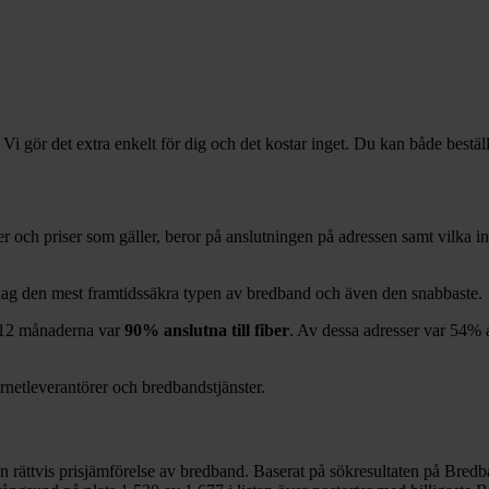
 Vi gör det extra enkelt för dig och det kostar inget. Du kan både bestäl
örer och priser som gäller, beror på anslutningen på adressen samt vilka
idag den mest framtidssäkra typen av bredband och även den snabbaste.
12
månaderna var
90%
anslutna till fiber
. Av dessa adresser var
54%
a
ernetleverantörer och bredbandstjänster.
en rättvis prisjämförelse av bredband. Baserat på sökresultaten på Bredb