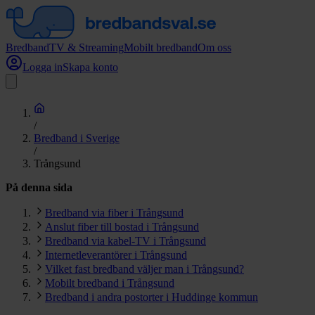
Bredband
TV & Streaming
Mobilt bredband
Om oss
Logga in
Skapa konto
/
Bredband i Sverige
/
Trångsund
På denna sida
Bredband via fiber i Trångsund
Anslut fiber till bostad i Trångsund
Bredband via kabel-TV i Trångsund
Internetleverantörer i Trångsund
Vilket fast bredband väljer man i Trångsund?
Mobilt bredband i Trångsund
Bredband i andra postorter i Huddinge kommun