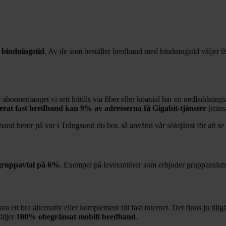
bindningstid
. Av de som beställer bredband med bindningstid väljer
9
 abonnemanget vi sett hittills via fiber eller koaxial har en nedladdning
ierat fast bredband kan
9%
av adresserna få Gigabit-tjänster
(mins
band beror på var i
Trångsund
du bor, så använd vår söktjänst för att se
gruppavtal på
6%
. Exempel på leverantörer som erbjuder gruppanslut
 ett bra alternativ eller komplement till fast internet. Det finns ju till
äljer
100%
obegränsat mobilt bredband
.