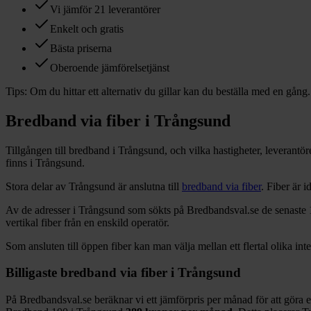
Vi jämför 21 leverantörer
Enkelt och gratis
Bästa priserna
Oberoende jämförelsetjänst
Tips:
Om du hittar ett alternativ du gillar kan du beställa med en gång.
Bredband via fiber i
Trångsund
Tillgången till bredband i
Trångsund
, och vilka hastigheter, leverant
finns i
Trångsund
.
Stora delar
av
Trångsund
är anslutna till
bredband via fiber
. Fiber är 
Av de adresser i
Trångsund
som sökts på Bredbandsval.se de senaste 
vertikal fiber från en enskild operatör.
Som ansluten till öppen fiber kan man välja mellan ett flertal olika int
Billigaste bredband via fiber i
Trångsund
På Bredbandsval.se beräknar vi ett jämförpris per månad för att göra 