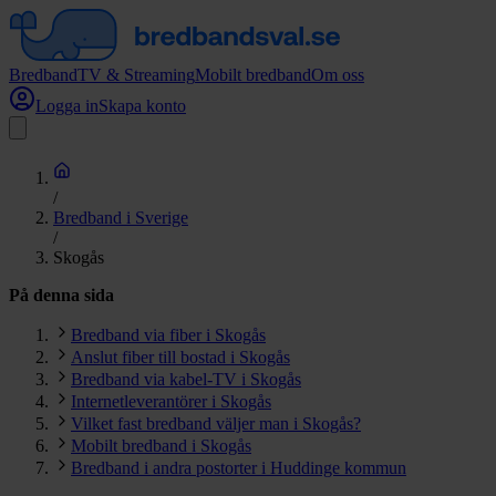
Bredband
TV & Streaming
Mobilt bredband
Om oss
Logga in
Skapa konto
/
Bredband i Sverige
/
Skogås
På denna sida
Bredband via fiber i Skogås
Anslut fiber till bostad i Skogås
Bredband via kabel-TV i Skogås
Internetleverantörer i Skogås
Vilket fast bredband väljer man i Skogås?
Mobilt bredband i Skogås
Bredband i andra postorter i Huddinge kommun