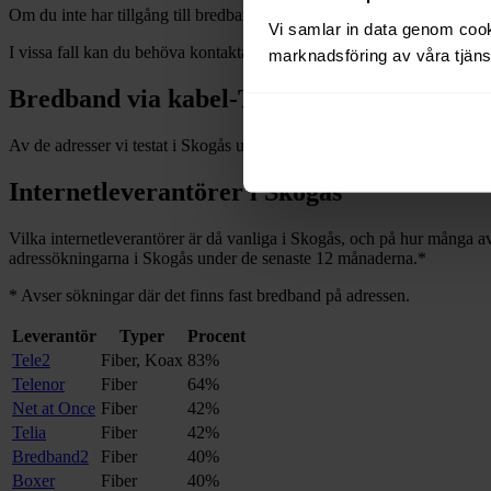
Om du inte har tillgång till bredband via fiber och vill dra in och installe
Vi samlar in data genom cooki
I vissa fall kan du behöva kontakta en nätägare direkt. Se listan över
n
marknadsföring av våra tjänst
Bredband via kabel-TV i
Skogås
Av de adresser vi testat i
Skogås
under de senaste 12
månaderna har
Internetleverantörer i
Skogås
Vilka internetleverantörer är då vanliga i
Skogås
, och på hur många av
adressökningarna i
Skogås
under de senaste 12
månaderna.
*
*
Avser sökningar där det finns fast bredband på adressen.
Leverantör
Typer
Procent
Tele2
Fiber, Koax
83%
Telenor
Fiber
64%
Net at Once
Fiber
42%
Telia
Fiber
42%
Bredband2
Fiber
40%
Boxer
Fiber
40%