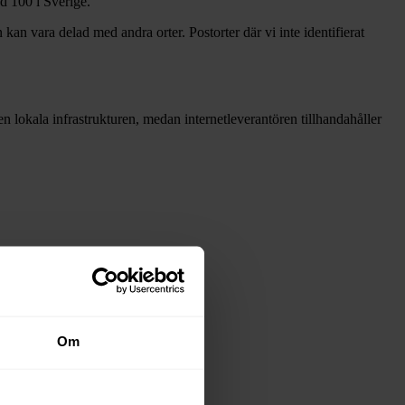
nd
100 i Sverige.
 kan vara delad med andra orter. Postorter där vi inte identifierat
 den lokala infrastrukturen, medan internetleverantören tillhandahåller
Om