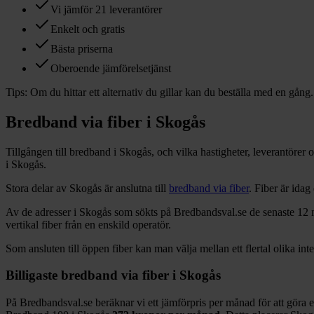
Vi jämför 21 leverantörer
Enkelt och gratis
Bästa priserna
Oberoende jämförelsetjänst
Tips:
Om du hittar ett alternativ du gillar kan du beställa med en gång.
Bredband via fiber i
Skogås
Tillgången till bredband i
Skogås
, och vilka hastigheter, leverantörer
i
Skogås
.
Stora delar
av
Skogås
är anslutna till
bredband via fiber
. Fiber är ida
Av de adresser i
Skogås
som sökts på Bredbandsval.se de senaste 12
vertikal fiber från en enskild operatör.
Som ansluten till öppen fiber kan man välja mellan ett flertal olika int
Billigaste bredband via fiber i
Skogås
På Bredbandsval.se beräknar vi ett jämförpris per månad för att göra 