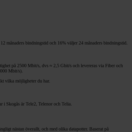
12
månaders bindningstid och
16%
väljer 24
månaders bindningstid.
stighet på
2500
Mbit/s, dvs ≈
2,5
Gbit/s och levereras via
Fiber och
1000
Mbit/s).
kt vilka möjligheter du har.
ar i
Skogås
är
Tele2, Telenor och Telia
.
gängligt nästan överallt, och med olika datapotter.
Baserat på