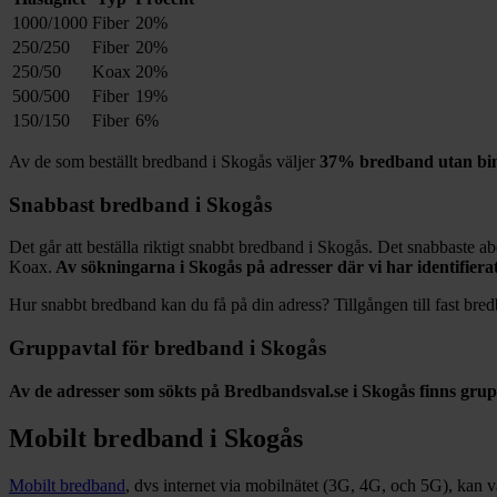
1000/1000
Fiber
20%
250/250
Fiber
20%
250/50
Koax
20%
500/500
Fiber
19%
150/150
Fiber
6%
Av de som beställt bredband i
Skogås
väljer
37%
bredband utan bin
Snabbast bredband i
Skogås
Det går att beställa riktigt snabbt bredband i
Skogås
. Det snabbaste ab
Koax
.
Av sökningarna i
Skogås
på adresser där vi har identifier
Hur snabbt bredband kan du få på din adress? Tillgången till fast bred
Gruppavtal för bredband i
Skogås
Av de adresser som sökts på Bredbandsval.se i
Skogås
finns grup
Mobilt bredband i
Skogås
Mobilt bredband
, dvs internet via mobilnätet (3G, 4G, och 5G), kan vara