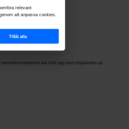
dsnäten i tabellen ovan
.
nomföra relevant
r genom att anpassa cookies.
Tillåt alla
ta internetleverantörerna har dykt upp med erbjudanden på