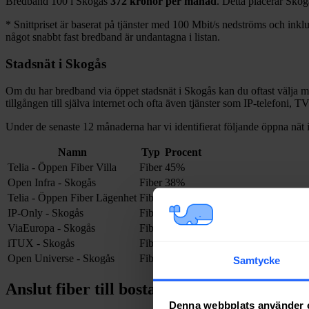
Bredband
100 i
Skogås
372
kronor per månad
. Detta placerar
Skog
*
Snittpriset är baserat på tjänster med 100
Mbit/s nedströms och inklud
något snabbt fast bredband är undantagna i listan.
Stadsnät i
Skogås
Om du har bredband via öppet stadsnät i
Skogås
kan du oftast välja me
tillgången till själva internet och ofta även tjänster som IP-telefoni, T
Under de senaste 12
månaderna har vi identifierat följande öppna nät 
Namn
Typ
Procent
Telia - Öppen Fiber Villa
Fiber
45%
Open Infra - Skogås
Fiber
38%
Telia - Öppen Fiber Lägenhet
Fiber
7%
IP-Only - Skogås
Fiber
4%
ViaEuropa - Skogås
Fiber
3%
iTUX - Skogås
Fiber
2%
Open Universe - Skogås
Fiber
1%
Samtycke
Anslut fiber till bostad i
Skogås
Denna webbplats använder 