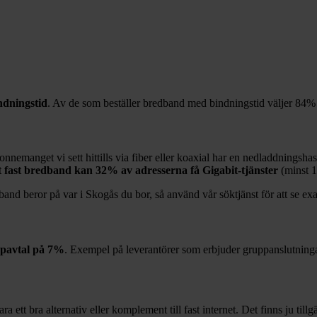
dningstid
. Av de som beställer bredband med bindningstid väljer
84%
onnemanget vi sett hittills via fiber eller koaxial har en nedladdningsha
at fast bredband kan
32%
av adresserna få Gigabit-tjänster
(minst 
band beror på var i
Skogås
du bor, så använd vår söktjänst för att se exa
pavtal på
7%
. Exempel på leverantörer som erbjuder gruppanslutning
 ett bra alternativ eller komplement till fast internet. Det finns ju till