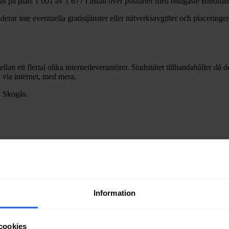
ås
på plats
1 001
av
1 677
i listan över postorter med billigaste Bredba
erar inte eventuella gratistjänster eller nätverksavgifter och placeringen
llan ett flertal olika internetleverantörer. Stadsnätet tillhandahåller då
V via internet, med mera.
i
Skogås
.
Information
cookies