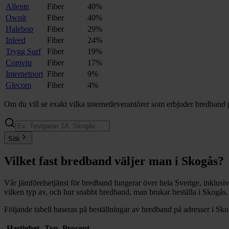
Allente
Fiber
40%
Ownit
Fiber
40%
Halebop
Fiber
29%
Inleed
Fiber
24%
Trygg Surf
Fiber
19%
Comviq
Fiber
17%
Internetport
Fiber
9%
Glecom
Fiber
4%
Om du vill se exakt vilka internetleverantörer som erbjuder bredband 
Sök
Vilket fast bredband väljer man i
Skogås
?
Vår jämförelsetjänst för bredband fungerar över hela Sverige, inklusi
vilken typ av, och hur snabbt bredband, man brukar beställa i
Skogås
.
Följande tabell baseras på beställningar av bredband på adresser i
Sko
Hastighet
Typ
Procent