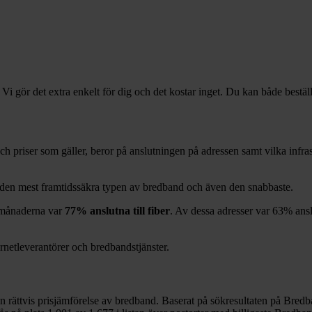
 Vi gör det extra enkelt för dig och det kostar inget. Du kan både bestäl
 och priser som gäller, beror på anslutningen på adressen samt vilka inf
g den mest framtidssäkra typen av bredband och även den snabbaste.
månaderna var
77%
anslutna till fiber
. Av dessa adresser var
63%
ansl
ernetleverantörer och bredbandstjänster.
en rättvis prisjämförelse av bredband. Baserat på sökresultaten på Bredb