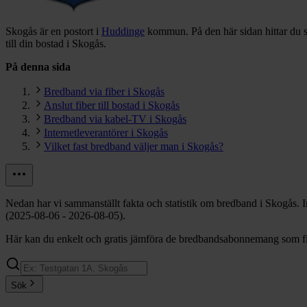
Skogås är en postort i
Huddinge
kommun.
På den här sidan hittar du 
till din bostad i Skogås.
På denna sida
Bredband via fiber i Skogås
Anslut fiber till bostad i Skogås
Bredband via kabel-TV i Skogås
Internetleverantörer i Skogås
Vilket fast bredband väljer man i Skogås?
Nedan har vi sammanställt fakta och statistik om bredband i Skogås. 
(2025-08-06 - 2026-08-05).
Här kan du enkelt och gratis jämföra de bredbandsabonnemang som fin
Sök