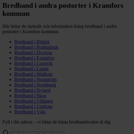
Bredband i andra postorter i
Kramfors
kommun
Här hittar du statistik och information kring bredband i andra
postorter i
Kramfors
kommun.
Bredband i
Bjärtrå
Bredband i
Bollstabruk
Bredband i
Docksta
Bredband i
Kramfors
Bredband i
Lugnvik
Bredband i
Lunde
Bredband i
Mjällom
Bredband i
Noraström
Bredband i
Nordingrå
Bredband i
Nyland
Bredband i
Skog
Bredband i
Ullånger
Bredband i
Undrom
Bredband i
Väja
Fyll i din adress – vi hittar de bästa bredbandsvalen åt dig