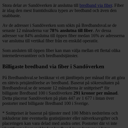
Stora delar
av
Sandöverken
är anslutna till
bredband via fiber
. Fiber
är idag den mest framtidssäkra typen av bredband och även den
snabbaste.
Av de adresser i
Sandöverken
som sökts på Bredbandsval.se de
senaste 12
månaderna var
78%
anslutna till fiber
. Av dessa
adresser var
84%
anslutna till öppen fiber medan
16%
av adresserna
var anslutna till vertikal fiber från en enskild operatör.
Som ansluten till öppen fiber kan man välja mellan ett flertal olika
internetleverantörer och bredbandstjänster.
Billigaste bredband via fiber i
Sandöverken
På Bredbandsval.se beräknar vi ett jämförpris per månad för att göra
en rättvis prisjämförelse av bredband. Baserat på sökresultaten på
Bredbandsval.se de senaste 12
månaderna är snittpriset
*
för
billigaste Bredband
100 i
Sandöverken
291
kronor per månad
.
Detta placerar
Sandöverken
på plats
447
av
1 677
i listan över
postorter med billigaste Bredband
100 i Sverige.
*
Snittpriset är baserat på tjänster med 100
Mbit/s nedströms och
inkluderar inte eventuella gratistjänster eller nätverksavgifter och
placeringen kan vara delad med andra orter. Postorter där vi inte