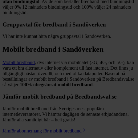
utan bindningstid
. Av de som beställer bredband med bindningstid
väljer
0%
12
månaders bindningstid och
100%
väljer 24
månaders
bindningstid.
Gruppavtal för bredband i
Sandöverken
Vi har inte kunnat hitta några gruppavtal i
Sandöverken
.
Mobilt bredband i
Sandöverken
Mobilt bredband
, dvs internet via mobilnätet (3G, 4G, och 5G), kan
vara ett bra alternativ eller komplement till fast internet. Det finns ju
tillgängligt nästan överallt, och med olika datapotter.
Baserat på
beställningar av mobilt bredband i Sandöverken på Bredbandsval.se
så väljer
100%
obegränsat mobilt bredband
.
Jämför mobilt bredband på Bredbandsval.se
Jämför mobilt bredband från Sveriges mest populära
internetleverantörer. Vi hämtar dagligen de senaste erbjudandena.
Jämför alla samtidigt här – helt gratis!
Jämför abonnemang för mobilt bredband