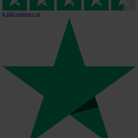
6 335
omdömen på