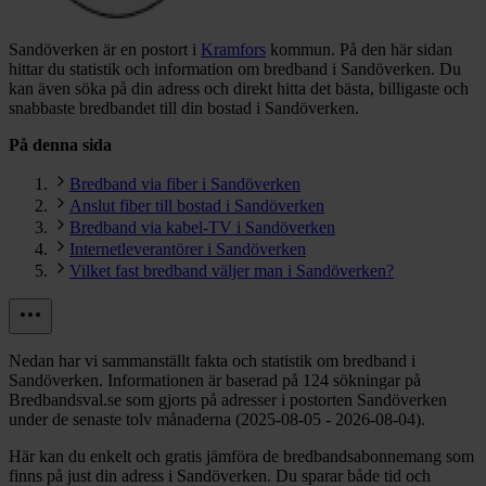
Sandöverken är en postort i
Kramfors
kommun.
På den här sidan
hittar du statistik och information om bredband i Sandöverken. Du
kan även söka på din adress och direkt hitta det bästa, billigaste och
snabbaste bredbandet till din bostad i Sandöverken.
På denna sida
Bredband via fiber i Sandöverken
Anslut fiber till bostad i Sandöverken
Bredband via kabel-TV i Sandöverken
Internetleverantörer i Sandöverken
Vilket fast bredband väljer man i Sandöverken?
Nedan har vi sammanställt fakta och statistik om bredband i
Sandöverken. Informationen är baserad på 124 sökningar på
Bredbandsval.se som gjorts på adresser i postorten Sandöverken
under de senaste tolv månaderna (2025-08-05 - 2026-08-04).
Här kan du enkelt och gratis jämföra de bredbandsabonnemang som
finns på just din adress i Sandöverken. Du sparar både tid och