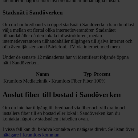
identifierat något snabbt fast bredband är undantagna i listan.
Stadsnät i
Sandöverken
Om du har bredband via öppet stadsnät i
Sandöverken
kan du oftast
välja mellan ett flertal olika internetleverantörer. Stadsnätet
tillhandahåller då den lokala infrastrukturen, medan
internetleverantören tillhandahåller tillgången till själva internet och
ofta även tjänster som IP-telefoni, TV via internet, med mera.
Under de senaste 12
månaderna har vi identifierat följande öppna
nät i
Sandöverken
.
Namn
Typ
Procent
Kramfors Mediateknik - Kramfors Fiber
Fiber
100%
Anslut fiber till bostad i
Sandöverken
Om du inte har tillgång till bredband via fiber och vill dra in och
installera fiber till en bostad eller lokal i
Sandöverken
kan du
kontakta något av stadsnäten i tabellen ovan
.
I vissa fall kan du behöva kontakta en nätägare direkt. Se listan över
nätägare i
Kramfors
kommun
.