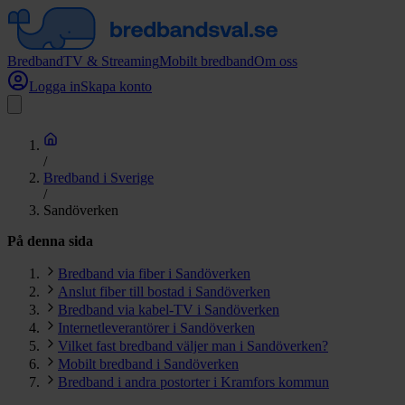
Bredband
TV & Streaming
Mobilt bredband
Om oss
Logga in
Skapa konto
/
Bredband i Sverige
/
Sandöverken
På denna sida
Bredband via fiber i Sandöverken
Anslut fiber till bostad i Sandöverken
Bredband via kabel-TV i Sandöverken
Internetleverantörer i Sandöverken
Vilket fast bredband väljer man i Sandöverken?
Mobilt bredband i Sandöverken
Bredband i andra postorter i Kramfors kommun