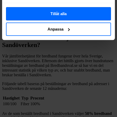
bredband på din adress i
Sandöverken
på
Bredbandsval.se
är det
bara att göra en snabb sökning här:
Tillåt alla
Sök
Anpassa
Vilket fast bredband väljer man i
Sandöverken
?
Vår jämförelsetjänst för bredband fungerar över hela Sverige,
inklusive
Sandöverken
. Eftersom det hittills gjorts över hundratusen
beställningar av bredband på Bredbandsval.se så har vi en del
intressant statistik på vilken typ av, och hur snabbt bredband, man
brukar beställa i
Sandöverken
.
Följande tabell baseras på beställningar av bredband på adresser i
Sandöverken
de senaste 12
månaderna:
Hastighet
Typ
Procent
100/100
Fiber
100%
Av de som beställt bredband i
Sandöverken
väljer
50%
bredband