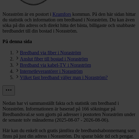
Noraström är en postort i
Kramfors
kommun.
På den här sidan hittar
du statistik och information om bredband i Noraström. Du kan även
söka på din adress och direkt hitta det bästa, billigaste och snabbaste
bredbandet till din bostad i Noraström.
På denna sida
Bredband via fiber i Noraström
Anslut fiber till bostad i Noraström
Bredband via kabel-TV i Noraström
Internetleverantörer i Noraström
Vilket fast bredband väljer man i Noraström?
Nedan har vi sammanställt fakta och statistik om bredband i
Noraström. Informationen är baserad på 166 sökningar på
Bredbandsval.se som gjorts på adresser i postorten Noraström under
de senaste tolv månaderna (2025-08-07 - 2026-08-06).
Här kan du enkelt och gratis jämföra de bredbandsabonnemang som
finns på just din adress i Noraström. Du sparar både tid och pengar.