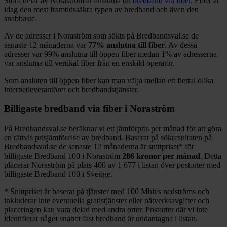
Stora delar
av
Noraström
är anslutna till
bredband via fiber
. Fiber är
idag den mest framtidssäkra typen av bredband och även den
snabbaste.
Av de adresser i
Noraström
som sökts på Bredbandsval.se de
senaste 12
månaderna var
77%
anslutna till fiber
. Av dessa
adresser var
99%
anslutna till öppen fiber medan
1%
av adresserna
var anslutna till vertikal fiber från en enskild operatör.
Som ansluten till öppen fiber kan man välja mellan ett flertal olika
internetleverantörer och bredbandstjänster.
Billigaste bredband via fiber i
Noraström
På Bredbandsval.se beräknar vi ett jämförpris per månad för att göra
en rättvis prisjämförelse av bredband. Baserat på sökresultaten på
Bredbandsval.se de senaste 12
månaderna är snittpriset
*
för
billigaste Bredband
100 i
Noraström
286
kronor per månad
. Detta
placerar
Noraström
på plats
400
av
1 677
i listan över postorter med
billigaste Bredband
100 i Sverige.
*
Snittpriset är baserat på tjänster med 100
Mbit/s nedströms och
inkluderar inte eventuella gratistjänster eller nätverksavgifter och
placeringen kan vara delad med andra orter. Postorter där vi inte
identifierat något snabbt fast bredband är undantagna i listan.