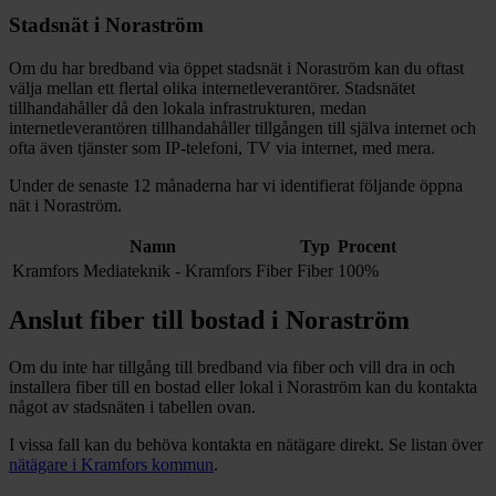
Stadsnät i
Noraström
Om du har bredband via öppet stadsnät i
Noraström
kan du oftast
välja mellan ett flertal olika internetleverantörer. Stadsnätet
tillhandahåller då den lokala infrastrukturen, medan
internetleverantören tillhandahåller tillgången till själva internet och
ofta även tjänster som IP-telefoni, TV via internet, med mera.
Under de senaste 12
månaderna har vi identifierat följande öppna
nät i
Noraström
.
Namn
Typ
Procent
Kramfors Mediateknik - Kramfors Fiber
Fiber
100%
Anslut fiber till bostad i
Noraström
Om du inte har tillgång till bredband via fiber och vill dra in och
installera fiber till en bostad eller lokal i
Noraström
kan du kontakta
något av stadsnäten i tabellen ovan
.
I vissa fall kan du behöva kontakta en nätägare direkt. Se listan över
nätägare i
Kramfors
kommun
.