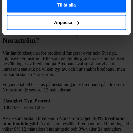
Tillåt alla
Sök
Anpassa
Vilket fast bredband väljer man i
Noraström
?
Vår jämförelsetjänst för bredband fungerar över hela Sverige,
inklusive
Noraström
. Eftersom det hittills gjorts över hundratusen
beställningar av bredband på Bredbandsval.se så har vi en del
intressant statistik på vilken typ av, och hur snabbt bredband, man
brukar beställa i
Noraström
.
Följande tabell baseras på beställningar av bredband på adresser i
Noraström
de senaste 12
månaderna:
Hastighet
Typ
Procent
100/100
Fiber
100%
Av de som beställt bredband i
Noraström
väljer
100%
bredband
utan bindningstid
. Av de som beställer bredband med bindningstid
väljer
0%
12
månaders bindningstid och
0%
väljer 24
månaders