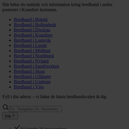
Här hittar du statistik och information kring bredband i andra
postorter i
Kramfors
kommun.
Bredband i
Bjärtrå
Bredband i
Bollstabruk
Bredband i
Docksta
Bredband i
Kramfors
Bredband i
Lugnvik
Bredband i
Lunde
Bredband i
Mjällom
Bredband i
Nordingrå
Bredband i
Nyland
Bredband i
Sandöverken
Bredband i
Skog
Bredband i
Ullånger
Bredband i
Undrom
Bredband i
Väja
Fyll i din adress – vi hittar de bästa bredbandsvalen åt dig
Sök