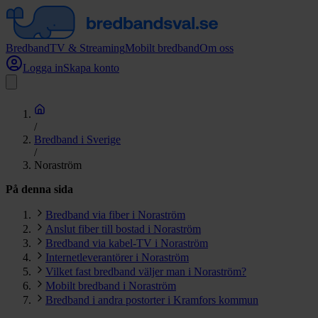
Bredband
TV & Streaming
Mobilt bredband
Om oss
Logga in
Skapa konto
/
Bredband i Sverige
/
Noraström
På denna sida
Bredband via fiber i Noraström
Anslut fiber till bostad i Noraström
Bredband via kabel-TV i Noraström
Internetleverantörer i Noraström
Vilket fast bredband väljer man i Noraström?
Mobilt bredband i Noraström
Bredband i andra postorter i Kramfors kommun