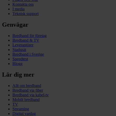
Kontakta oss
I media
Teknisk support
Genvägar
Bredband för företag
Bredband & TV
Leverantörer
Stadsnät
Bredband i Sverige
Speedtest
Blogg
Lär dig mer
Allt om bredband
Bredband via fiber
Bredband via kabel-tv
Mobilt bredband
TV
Streaming
Digital vardag