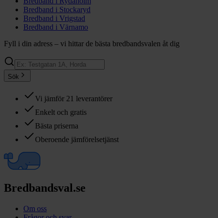
Bredband i
Rydaholm
Bredband i
Stockaryd
Bredband i
Vrigstad
Bredband i
Värnamo
Fyll i din adress – vi hittar de bästa bredbandsvalen åt dig
Sök
Vi jämför 21 leverantörer
Enkelt och gratis
Bästa priserna
Oberoende jämförelsetjänst
Bredbandsval.se
Om oss
Frågor och svar