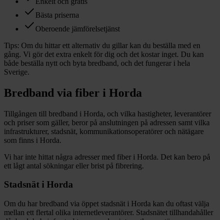
Enkelt och gratis
Bästa priserna
Oberoende jämförelsetjänst
Tips:
Om du hittar ett alternativ du gillar kan du beställa med en
gång. Vi gör det extra enkelt för dig och det kostar inget. Du kan
både beställa nytt och byta bredband, och det fungerar i hela
Sverige.
Bredband via fiber i
Horda
Tillgången till bredband i
Horda
, och vilka hastigheter, leverantörer
och priser som gäller, beror på anslutningen på adressen samt vilka
infrastrukturer, stadsnät, kommunikationsoperatörer och nätägare
som finns i
Horda
.
Vi har inte hittat några adresser med fiber i
Horda
. Det kan bero på
ett lågt antal sökningar eller brist på fibrering.
Stadsnät i
Horda
Om du har bredband via öppet stadsnät i
Horda
kan du oftast välja
mellan ett flertal olika internetleverantörer. Stadsnätet tillhandahåller