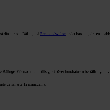
på din adress i
Bälinge
på
Bredbandsval.se
är det bara att göra en snab
ve
Bälinge
. Eftersom det hittills gjorts över hundratusen beställningar a
.
inge
de senaste 12
månaderna: