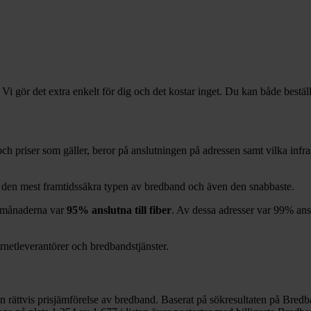
 Vi gör det extra enkelt för dig och det kostar inget. Du kan både bestäl
r och priser som gäller, beror på anslutningen på adressen samt vilka in
g den mest framtidssäkra typen av bredband och även den snabbaste.
månaderna var
95%
anslutna till fiber
. Av dessa adresser var
99%
ans
ernetleverantörer och bredbandstjänster.
en rättvis prisjämförelse av bredband. Baserat på sökresultaten på Bredb