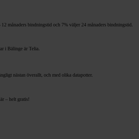
%
12
månaders bindningstid och
7%
väljer 24
månaders bindningstid.
ar i
Bälinge
är
Telia
.
gängligt nästan överallt, och med olika datapotter.
r – helt gratis!