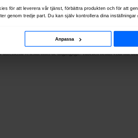
ätägare i
Uppsala
kommun
.
es för att leverera vår tjänst, förbättra produkten och för att ge
er genom tredje part. Du kan själv kontrollera dina inställninga
 via kabel-TV (via koaxialkabel) i
Bälinge
.
Anpassa
 adresserna vi testat finns de tillgängliga? Tabellen nedan visar hur o