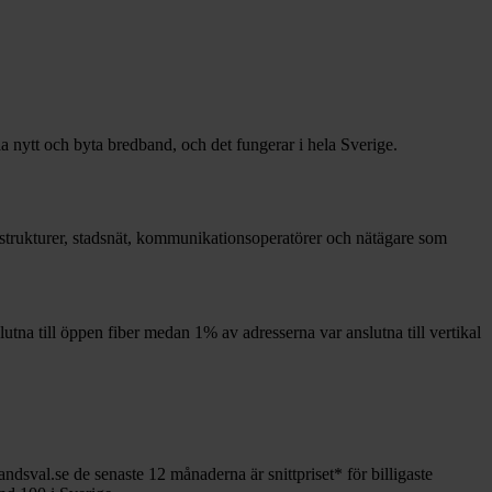
la nytt och byta bredband, och det fungerar i hela Sverige.
frastrukturer, stadsnät, kommunikationsoperatörer och nätägare som
lutna till öppen fiber medan
1%
av adresserna var anslutna till vertikal
andsval.se de senaste 12
månaderna är snittpriset
*
för billigaste