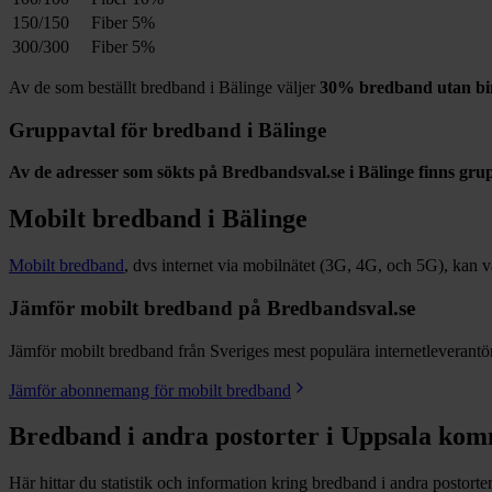
150/150
Fiber
5%
300/300
Fiber
5%
Av de som beställt bredband i
Bälinge
väljer
30%
bredband utan bi
Gruppavtal för bredband i
Bälinge
Av de adresser som sökts på Bredbandsval.se i
Bälinge
finns gru
Mobilt bredband i
Bälinge
Mobilt bredband
, dvs internet via mobilnätet (3G, 4G, och 5G), kan vara
Jämför mobilt bredband på Bredbandsval.se
Jämför mobilt bredband från Sveriges mest populära internetleverantöre
Jämför abonnemang för mobilt bredband
Bredband i andra postorter i
Uppsala
kom
Här hittar du statistik och information kring bredband i andra postorte