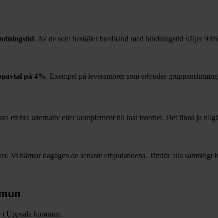
ndningstid
. Av de som beställer bredband med bindningstid väljer
93
ppavtal på
4%
. Exempel på leverantörer som erbjuder gruppanslutning
 ett bra alternativ eller komplement till fast internet. Det finns ju till
r. Vi hämtar dagligen de senaste erbjudandena. Jämför alla samtidigt hä
mun
r i
Uppsala
kommun.