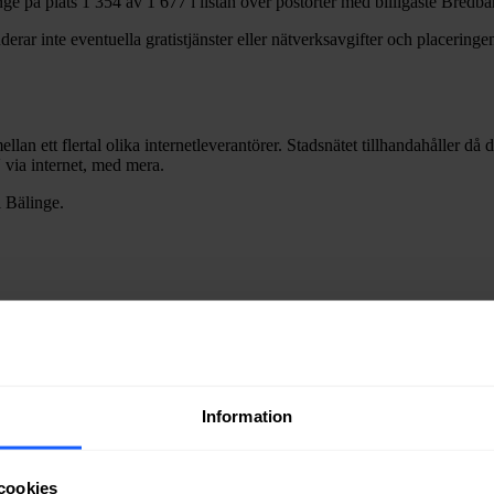
nge
på plats
1 354
av
1 677
i listan över postorter med billigaste Bredb
erar inte eventuella gratistjänster eller nätverksavgifter och placeringen
ellan ett flertal olika internetleverantörer. Stadsnätet tillhandahåller då
V via internet, med mera.
i
Bälinge
.
Information
ra fiber till en bostad eller lokal i
Bälinge
kan du kontakta något av sta
cookies