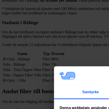
Bredband
100 i
Bälinge
383
kronor per månad
. Detta placerar
Bäli
*
Snittpriset är baserat på tjänster med 100
Mbit/s nedströms och inklud
något snabbt fast bredband är undantagna i listan.
Stadsnät i
Bälinge
Om du har bredband via öppet stadsnät i
Bälinge
kan du oftast välja m
tillgången till själva internet och ofta även tjänster som IP-telefoni, T
Under de senaste 12
månaderna har vi identifierat följande öppna nät 
Namn
Typ
Procent
IP-Only - Bälinge
Fiber
88%
Telia - Bälinge
Fiber
5%
Telia - Telia Öppen Fiber
Fiber
5%
Telia - Öppen Fiber Villa
Fiber
2%
IP-Only - Villa
Fiber
1%
Anslut fiber till bostad i
Bälinge
Samtycke
Om du inte har tillgång till bredband via fiber och vill dra in och installe
Denna webbplats använder 