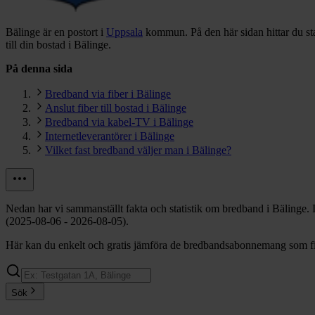
Bälinge är en postort i
Uppsala
kommun.
På den här sidan hittar du s
till din bostad i Bälinge.
På denna sida
Bredband via fiber i Bälinge
Anslut fiber till bostad i Bälinge
Bredband via kabel-TV i Bälinge
Internetleverantörer i Bälinge
Vilket fast bredband väljer man i Bälinge?
Nedan har vi sammanställt fakta och statistik om bredband i Bälinge.
(2025-08-06 - 2026-08-05).
Här kan du enkelt och gratis jämföra de bredbandsabonnemang som finn
Sök