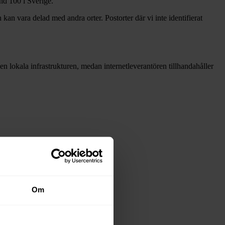
and
100 i Sverige.
 kan vara delad med andra orter. Postorter där vi inte identifierat
 den lokala infrastrukturen, medan internetleverantören tillhandahåller
Om
dsnäten i tabellen ovan
.