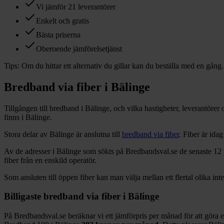
Vi jämför 21 leverantörer
Enkelt och gratis
Bästa priserna
Oberoende jämförelsetjänst
Tips:
Om du hittar ett alternativ du gillar kan du beställa med en gång.
Bredband via fiber i
Bälinge
Tillgången till bredband i
Bälinge
, och vilka hastigheter, leverantöre
finns i
Bälinge
.
Stora delar
av
Bälinge
är anslutna till
bredband via fiber
. Fiber är ida
Av de adresser i
Bälinge
som sökts på Bredbandsval.se de senaste 12
fiber från en enskild operatör.
Som ansluten till öppen fiber kan man välja mellan ett flertal olika int
Billigaste bredband via fiber i
Bälinge
På Bredbandsval.se beräknar vi ett jämförpris per månad för att göra 