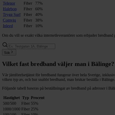
Telenor
Fiber
77%
Halebop
Fiber
60%
Trygg Surf
Fiber
40%
Comviq
Fiber
38%
Inleed
Fiber
10%
Om du vill se exakt vilka internetleverantörer som erbjuder bredband 
Sök
Vilket fast bredband väljer man i
Bälinge
?
Vår jämförelsetjänst för bredband fungerar över hela Sverige, inklusi
vilken typ av, och hur snabbt bredband, man brukar beställa i
Bälinge
Följande tabell baseras på beställningar av bredband på adresser i
Bäl
Hastighet
Typ
Procent
500/500
Fiber
55%
1000/1000
Fiber
25%
100/100
Fiber
10%