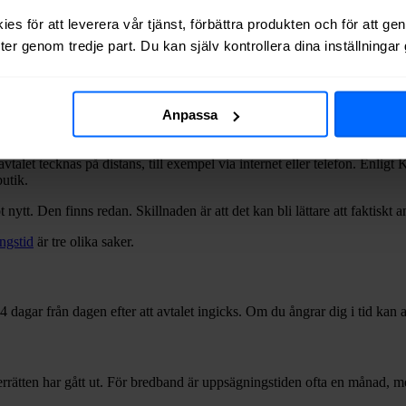
es för att leverera vår tjänst, förbättra produkten och för att ge
er genom tredje part. Du kan själv kontrollera dina inställninga
Anpassa
vtalet tecknas på distans, till exempel via internet eller telefon. Enl
utik.
 nytt. Den finns redan. Skillnaden är att det kan bli lättare att faktiskt 
ngstid
är tre olika saker.
 dagar från dagen efter att avtalet ingicks. Om du ångrar dig i tid kan av
errätten har gått ut. För bredband är uppsägningstiden ofta en månad, m