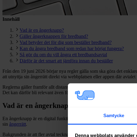
Innehåll
Vad är en ångerknapp?
Gäller ångerknappen för bredband?
Vad betyder det för dig som beställer bredband?
Kan du ångra bredband som redan har börjat fungera?
Så gör du om du vill ångra ett bredbandsavtal
Därför är det smart att jämföra innan du beställer
Från den 19 juni 2026 börjar nya regler gälla som ska göra det enklare
att utnyttja sin ångerrätt direkt via webbplatsen eller appen där avtalet
Reglerna gäller framför allt distansavtal om finansiella tjänster, men
Det kan därför bli relevant även för dig som
beställer bredband på nät
Vad är en ångerknapp?
Samtycke
En ångerknapp är en digital funktion som ska göra det enklare att ångra
sin
ångerrätt
.
Bakgrunden är att fler avtal tecknas digitalt. Riksdagen har antagit re
Denna webbplats använder 