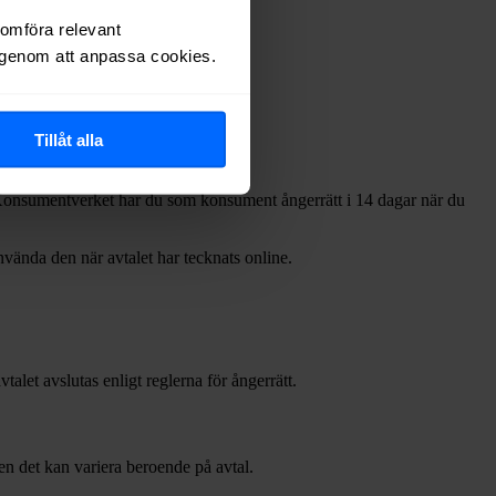
nomföra relevant
r genom att anpassa cookies.
Tillåt alla
igt Konsumentverket har du som konsument ångerrätt i 14 dagar när du
använda den när avtalet har tecknats online.
talet avslutas enligt reglerna för ångerrätt.
en det kan variera beroende på avtal.