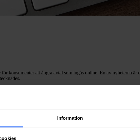
 för konsumenter att ångra avtal som ingås online. En av nyheterna är en
 tecknades.
 ångerknappen ska även kunna omfatta andra varor och tjänster som redan 
et
.
Information
 ett avtal online. Tanken är att konsumenten inte ska behöva leta efter 
geringens förslag om ett starkare konsumentskydd vid distansavtal, där r
cookies