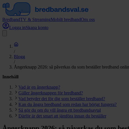
Bredband
TV & Streaming
Mobilt bredband
Om oss
Logga in
Skapa konto
/
Blogg
/
Ångerknapp 2026: så påverkas du som beställer bredband onli
Innehåll
Vad är en ångerknapp?
Gäller ångerknappen för bredband?
Vad betyder det för dig som beställer bredband?
Kan du ångra bredband som redan har börjat fungera?
Så gör du om du vill ångra ett bredbandsavtal
Därför är det smart att jämföra innan du beställer
Ångerknapp 2026: så påverkas du som best