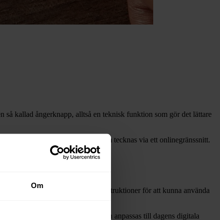
 så kallad ångerknapp, alltså en teknisk funktion som gör det lättare
i dag omfattas av ångerrätt och som tecknas via ett onlinegränssnitt.
Om
kontaktuppgifter, blanketter eller instruktioner för att kunna använda
eglerna om ångerrätt och information anpassas till dagens digitala