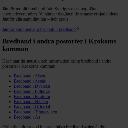
Jämför mobilt bredband från Sveriges mest populära
internetleverantörer. Vi hämtar dagligen de senaste erbjudandena.
Jämför alla samtidigt här – helt gratis!
Jämför abonnemang för mobilt bredband
Bredband i andra postorter i
Krokoms
kommun
Här hittar du statistik och information kring bredband i andra
postorter i
Krokoms
kommun.
Bredband i
Alsen
Bredband i
Aspås
Bredband i
Dvärsätt
Bredband i
Föllinge
Bredband i
Krokom
Bredband i
Nälden
Bredband i
Offerdal
Bredband i
Trångsviken
Bredband i
Ås
Fyll i din adress – vi hittar de bästa bredbandsvalen åt dig