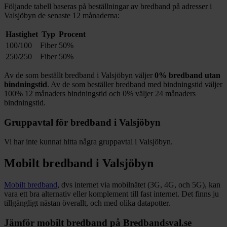
Följande tabell baseras på beställningar av bredband på adresser i
Valsjöbyn
de senaste 12
månaderna:
Hastighet
Typ
Procent
100/100
Fiber
50%
250/250
Fiber
50%
Av de som beställt bredband i
Valsjöbyn
väljer
0%
bredband utan
bindningstid
. Av de som beställer bredband med bindningstid väljer
100%
12
månaders bindningstid och
0%
väljer 24
månaders
bindningstid.
Gruppavtal för bredband i
Valsjöbyn
Vi har inte kunnat hitta några gruppavtal i
Valsjöbyn
.
Mobilt bredband i
Valsjöbyn
Mobilt bredband
, dvs internet via mobilnätet (3G, 4G, och 5G), kan
vara ett bra alternativ eller komplement till fast internet. Det finns ju
tillgängligt nästan överallt, och med olika datapotter.
Jämför mobilt bredband på Bredbandsval.se