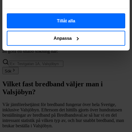
Ownit
Fiber
75%
Halebop
Fiber
56%
Telenor
Fiber
44%
Tillåt alla
Trygg Surf
Fiber
44%
Comviq
Fiber
31%
Anpassa
Om du vill se exakt vilka internetleverantörer som erbjuder
bredband på din adress i
Valsjöbyn
på
Bredbandsval.se
är det bara
att göra en snabb sökning här:
Sök
Vilket fast bredband väljer man i
Valsjöbyn
?
Vår jämförelsetjänst för bredband fungerar över hela Sverige,
inklusive
Valsjöbyn
. Eftersom det hittills gjorts över hundratusen
beställningar av bredband på Bredbandsval.se så har vi en del
intressant statistik på vilken typ av, och hur snabbt bredband, man
brukar beställa i
Valsjöbyn
.