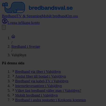
Bredband
TV & Streaming
Mobilt bredband
Om oss
Logga in
Skapa konto
/
Bredband i Sverige
/
Valsjöbyn
På denna sida
Bredband via fiber i Valsjöbyn
Anslut fiber till bostad i Valsjöbyn
Bredband via kabel-TV i Valsjöbyn
Internetleverantörer i Valsjöbyn
Vilket fast bredband väljer man i Valsjöbyn?
Mobilt bredband i Valsjöbyn
Bredband i andra postorter i Krokoms kommun