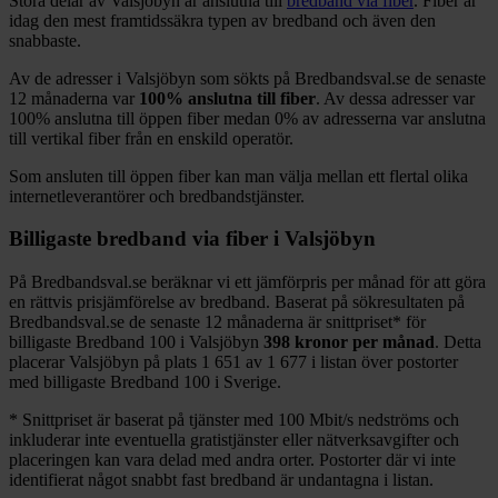
Stora delar
av
Valsjöbyn
är anslutna till
bredband via fiber
. Fiber är
idag den mest framtidssäkra typen av bredband och även den
snabbaste.
Av de adresser i
Valsjöbyn
som sökts på Bredbandsval.se de senaste
12
månaderna var
100%
anslutna till fiber
. Av dessa adresser var
100%
anslutna till öppen fiber medan
0%
av adresserna var anslutna
till vertikal fiber från en enskild operatör.
Som ansluten till öppen fiber kan man välja mellan ett flertal olika
internetleverantörer och bredbandstjänster.
Billigaste bredband via fiber i
Valsjöbyn
På Bredbandsval.se beräknar vi ett jämförpris per månad för att göra
en rättvis prisjämförelse av bredband. Baserat på sökresultaten på
Bredbandsval.se de senaste 12
månaderna är snittpriset
*
för
billigaste Bredband
100 i
Valsjöbyn
398
kronor per månad
. Detta
placerar
Valsjöbyn
på plats
1 651
av
1 677
i listan över postorter
med billigaste Bredband
100 i Sverige.
*
Snittpriset är baserat på tjänster med 100
Mbit/s nedströms och
inkluderar inte eventuella gratistjänster eller nätverksavgifter och
placeringen kan vara delad med andra orter. Postorter där vi inte
identifierat något snabbt fast bredband är undantagna i listan.