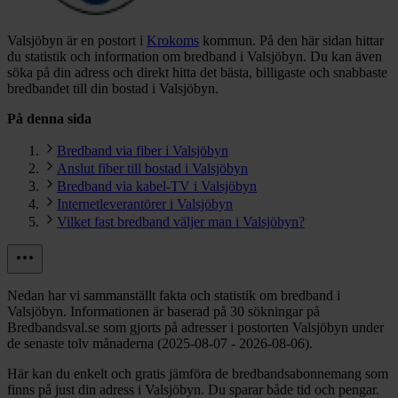
Valsjöbyn är en postort i
Krokoms
kommun.
På den här sidan hittar
du statistik och information om bredband i Valsjöbyn. Du kan även
söka på din adress och direkt hitta det bästa, billigaste och snabbaste
bredbandet till din bostad i Valsjöbyn.
På denna sida
Bredband via fiber i Valsjöbyn
Anslut fiber till bostad i Valsjöbyn
Bredband via kabel-TV i Valsjöbyn
Internetleverantörer i Valsjöbyn
Vilket fast bredband väljer man i Valsjöbyn?
Nedan har vi sammanställt fakta och statistik om bredband i
Valsjöbyn. Informationen är baserad på 30 sökningar på
Bredbandsval.se som gjorts på adresser i postorten Valsjöbyn under
de senaste tolv månaderna (2025-08-07 - 2026-08-06).
Här kan du enkelt och gratis jämföra de bredbandsabonnemang som
finns på just din adress i Valsjöbyn. Du sparar både tid och pengar.