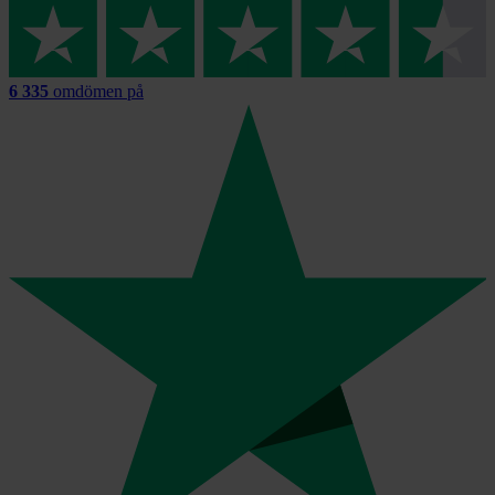
6 335
omdömen på