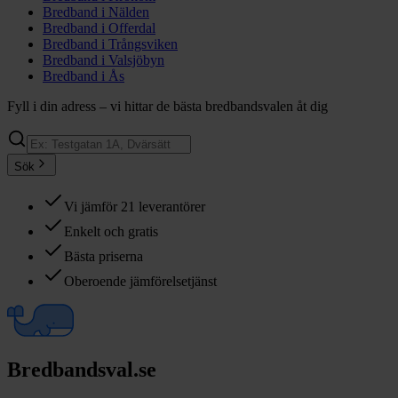
Bredband i
Nälden
Bredband i
Offerdal
Bredband i
Trångsviken
Bredband i
Valsjöbyn
Bredband i
Ås
Fyll i din adress – vi hittar de bästa bredbandsvalen åt dig
Sök
Vi jämför 21 leverantörer
Enkelt och gratis
Bästa priserna
Oberoende jämförelsetjänst
Bredbandsval.se