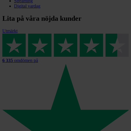
Streaming
Digital vardag
Lita på våra nöjda kunder
Utmärkt
6 335
omdömen på