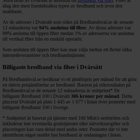
Stora delar
av
Dvärsätt
är anslutna till
bredband via fiber
. Fiber är
idag den mest framtidssäkra typen av bredband och även den
snabbaste.
Av de adresser i
Dvärsätt
som sökts på Bredbandsval.se de senaste
12
månaderna var
94%
anslutna till fiber
. Av dessa adresser var
99%
anslutna till öppen fiber medan
1%
av adresserna var anslutna
till vertikal fiber från en enskild operatör.
Som ansluten till öppen fiber kan man välja mellan ett flertal olika
internetleverantörer och bredbandstjänster.
Billigaste bredband via fiber i
Dvärsätt
På Bredbandsval.se beräknar vi ett jämförpris per månad för att göra
en rättvis prisjämförelse av bredband. Baserat på sökresultaten på
Bredbandsval.se de senaste 12
månaderna är snittpriset
*
för
billigaste Bredband
100 i
Dvärsätt
386
kronor per månad
. Detta
placerar
Dvärsätt
på plats
1 445
av
1 677
i listan över postorter med
billigaste Bredband
100 i Sverige.
*
Snittpriset är baserat på tjänster med 100
Mbit/s nedströms och
inkluderar inte eventuella gratistjänster eller nätverksavgifter och
placeringen kan vara delad med andra orter. Postorter där vi inte
identifierat något snabbt fast bredband är undantagna i listan.