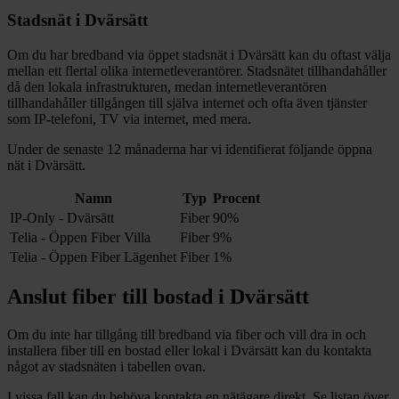
Stadsnät i
Dvärsätt
Om du har bredband via öppet stadsnät i
Dvärsätt
kan du oftast välja
mellan ett flertal olika internetleverantörer. Stadsnätet tillhandahåller
då den lokala infrastrukturen, medan internetleverantören
tillhandahåller tillgången till själva internet och ofta även tjänster
som IP-telefoni, TV via internet, med mera.
Under de senaste 12
månaderna har vi identifierat följande öppna
nät i
Dvärsätt
.
Namn
Typ
Procent
IP-Only - Dvärsätt
Fiber
90%
Telia - Öppen Fiber Villa
Fiber
9%
Telia - Öppen Fiber Lägenhet
Fiber
1%
Anslut fiber till bostad i
Dvärsätt
Om du inte har tillgång till bredband via fiber och vill dra in och
installera fiber till en bostad eller lokal i
Dvärsätt
kan du kontakta
något av stadsnäten i tabellen ovan
.
I vissa fall kan du behöva kontakta en nätägare direkt. Se listan över