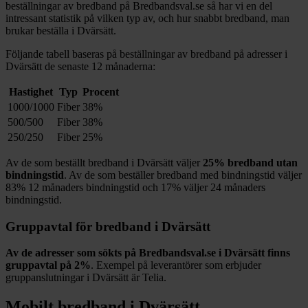
beställningar av bredband på Bredbandsval.se så har vi en del
intressant statistik på vilken typ av, och hur snabbt bredband, man
brukar beställa i
Dvärsätt
.
Följande tabell baseras på beställningar av bredband på adresser i
Dvärsätt
de senaste 12
månaderna:
Hastighet
Typ
Procent
1000/1000
Fiber
38%
500/500
Fiber
38%
250/250
Fiber
25%
Av de som beställt bredband i
Dvärsätt
väljer
25%
bredband utan
bindningstid
. Av de som beställer bredband med bindningstid väljer
83%
12
månaders bindningstid och
17%
väljer 24
månaders
bindningstid.
Gruppavtal för bredband i
Dvärsätt
Av de adresser som sökts på Bredbandsval.se i
Dvärsätt
finns
gruppavtal på
2%
. Exempel på leverantörer som erbjuder
gruppanslutningar i
Dvärsätt
är
Telia
.
Mobilt bredband i
Dvärsätt