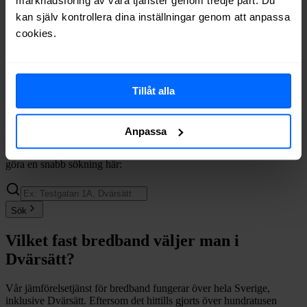
marknadsföring av våra tjänster genom tredje part. Du
Ownit
Fiber
88%
kan själv kontrollera dina inställningar genom att anpassa
Telia
Fiber
88%
cookies.
Telenor
Fiber
81%
Internetport
Fiber
76%
Halebop
Fiber
61%
Trygg Surf
Fiber
40%
Tillåt alla
Comviq
Fiber
34%
Inleed
Fiber
11%
Anpassa
Om du vill se exakt vilka internetleverantörer som erbjuder
bredband på din adress i
Dvärsätt
på
Bredbandsval.se
är det bara att
göra en snabb sökning här:
Sök
Vilket fast bredband väljer man i
Dvärsätt
?
Vår jämförelsetjänst för bredband fungerar över hela Sverige,
inklusive
Dvärsätt
. Eftersom det hittills gjorts över hundratusen