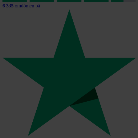
6 335
omdömen på