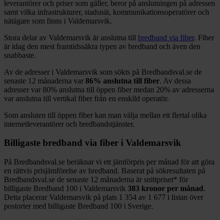
leverantörer och priser som gäller, beror på anslutningen på adressen
samt vilka infrastrukturer, stadsnät, kommunikationsoperatörer och
nätägare som finns i
Valdemarsvik
.
Stora delar
av
Valdemarsvik
är anslutna till
bredband via fiber
. Fiber
är idag den mest framtidssäkra typen av bredband och även den
snabbaste.
Av de adresser i
Valdemarsvik
som sökts på Bredbandsval.se de
senaste 12
månaderna var
86%
anslutna till fiber
. Av dessa
adresser var
80%
anslutna till öppen fiber medan
20%
av adresserna
var anslutna till vertikal fiber från en enskild operatör.
Som ansluten till öppen fiber kan man välja mellan ett flertal olika
internetleverantörer och bredbandstjänster.
Billigaste bredband via fiber i
Valdemarsvik
På Bredbandsval.se beräknar vi ett jämförpris per månad för att göra
en rättvis prisjämförelse av bredband. Baserat på sökresultaten på
Bredbandsval.se de senaste 12
månaderna är snittpriset
*
för
billigaste Bredband
100 i
Valdemarsvik
383
kronor per månad
.
Detta placerar
Valdemarsvik
på plats
1 354
av
1 677
i listan över
postorter med billigaste Bredband
100 i Sverige.