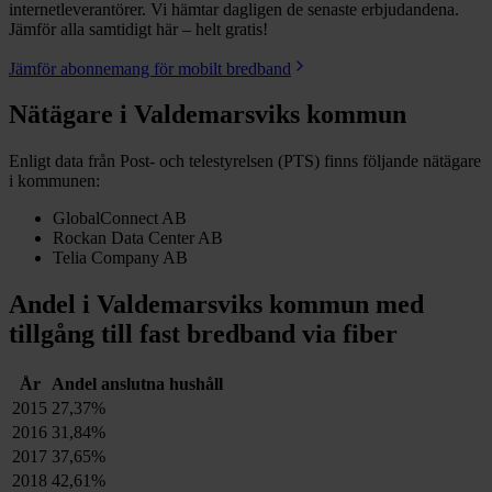
internetleverantörer. Vi hämtar dagligen de senaste erbjudandena.
Jämför alla samtidigt här – helt gratis!
Jämför abonnemang för mobilt bredband
Nätägare i
Valdemarsviks
kommun
Enligt data från Post- och telestyrelsen (PTS) finns följande nätägare
i kommunen:
GlobalConnect AB
Rockan Data Center AB
Telia Company AB
Andel i
Valdemarsviks
kommun med
tillgång till fast bredband via fiber
År
Andel anslutna hushåll
2015
27,37%
2016
31,84%
2017
37,65%
2018
42,61%