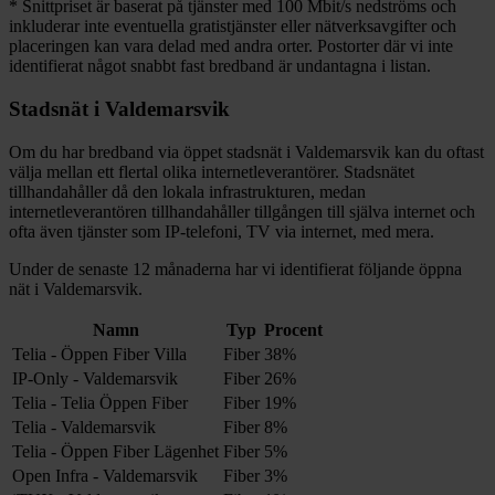
*
Snittpriset är baserat på tjänster med 100
Mbit/s nedströms och
inkluderar inte eventuella gratistjänster eller nätverksavgifter och
placeringen kan vara delad med andra orter. Postorter där vi inte
identifierat något snabbt fast bredband är undantagna i listan.
Stadsnät i
Valdemarsvik
Om du har bredband via öppet stadsnät i
Valdemarsvik
kan du oftast
välja mellan ett flertal olika internetleverantörer. Stadsnätet
tillhandahåller då den lokala infrastrukturen, medan
internetleverantören tillhandahåller tillgången till själva internet och
ofta även tjänster som IP-telefoni, TV via internet, med mera.
Under de senaste 12
månaderna har vi identifierat följande öppna
nät i
Valdemarsvik
.
Namn
Typ
Procent
Telia - Öppen Fiber Villa
Fiber
38%
IP-Only - Valdemarsvik
Fiber
26%
Telia - Telia Öppen Fiber
Fiber
19%
Telia - Valdemarsvik
Fiber
8%
Telia - Öppen Fiber Lägenhet
Fiber
5%
Open Infra - Valdemarsvik
Fiber
3%