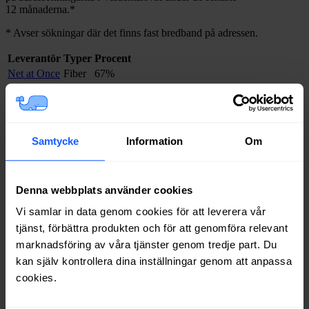
12
månaderna.
*
*
Avser sökningar där det finns fast bredband på adressen.
Leverantör
Typer
Procent
Net at Once
Fiber
67%
Telia
Fiber
61%
Allente
Fiber
59%
Boxer
Fiber
53%
Bredband2
Fiber
53%
Samtycke
Information
Om
Ownit
Fiber
52%
Telenor
Fiber
51%
Inleed
Fiber
50%
Denna webbplats använder cookies
Tele2
Fiber
38%
Trygg Surf
Fiber
36%
Vi samlar in data genom cookies för att leverera vår
Halebop
Fiber
34%
tjänst, förbättra produkten och för att genomföra relevant
Internetport
Fiber
19%
marknadsföring av våra tjänster genom tredje part. Du
Comviq
Fiber
17%
kan själv kontrollera dina inställningar genom att anpassa
cookies.
Om du vill se exakt vilka internetleverantörer som erbjuder
bredband på din adress i
Valdemarsvik
på
Bredbandsval.se
är det
bara att göra en snabb sökning här: