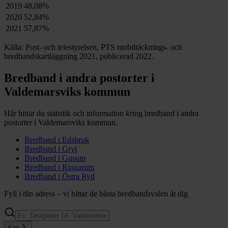
2019
48,08%
2020
52,84%
2021
57,87%
Källa: Post- och telestyrelsen, PTS mobiltäcknings- och
bredbandskartläggning 2021, publicerad 2022.
Bredband i andra postorter i
Valdemarsviks
kommun
Här hittar du statistik och information kring bredband i andra
postorter i
Valdemarsviks
kommun.
Bredband i
Edsbruk
Bredband i
Gryt
Bredband i
Gusum
Bredband i
Ringarum
Bredband i
Östra Ryd
Fyll i din adress – vi hittar de bästa bredbandsvalen åt dig