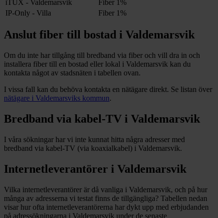
iTUX - Valdemarsvik
Fiber
1%
IP-Only - Villa
Fiber
1%
Anslut fiber till bostad i
Valdemarsvik
Om du inte har tillgång till bredband via fiber och vill dra in och
installera fiber till en bostad eller lokal i
Valdemarsvik
kan du
kontakta något av stadsnäten i tabellen ovan
.
I vissa fall kan du behöva kontakta en nätägare direkt. Se listan över
nätägare i
Valdemarsviks
kommun
.
Bredband via kabel-TV i
Valdemarsvik
I våra sökningar har vi inte kunnat hitta några adresser med
bredband via kabel-TV (via koaxialkabel) i
Valdemarsvik
.
Internetleverantörer i
Valdemarsvik
Vilka internetleverantörer är då vanliga i
Valdemarsvik
, och på hur
många av adresserna vi testat finns de tillgängliga? Tabellen nedan
visar hur ofta internetleverantörerna har dykt upp med erbjudanden
på adressökningarna i
Valdemarsvik
under de senaste