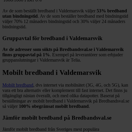
Av de som beställt bredband i
Valdemarsvik
väljer
53%
bredband
utan bindningstid
. Av de som beställer bredband med bindningstid
väljer
70%
12
månaders bindningstid och
30%
väljer 24
månaders
bindningstid.
Gruppavtal för bredband i
Valdemarsvik
Av de adresser som sökts på Bredbandsval.se i
Valdemarsvik
finns gruppavtal på
1%
. Exempel på leverantörer som erbjuder
gruppanslutningar i
Valdemarsvik
är
Telia
.
Mobilt bredband i
Valdemarsvik
Mobilt bredband
, dvs internet via mobilnätet (3G, 4G, och 5G), kan
vara ett bra alternativ eller komplement till fast internet. Det finns ju
tillgängligt nästan överallt, och med olika datapotter.
Baserat på
beställningar av mobilt bredband i Valdemarsvik på Bredbandsval.se
så väljer
100%
obegränsat mobilt bredband
.
Jämför mobilt bredband på Bredbandsval.se
Jämför mobilt bredband från Sveriges mest populära