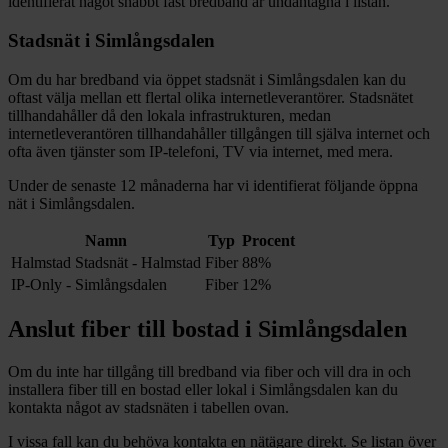
identifierat något snabbt fast bredband är undantagna i listan.
Stadsnät i
Simlångsdalen
Om du har bredband via öppet stadsnät i
Simlångsdalen
kan du
oftast välja mellan ett flertal olika internetleverantörer. Stadsnätet
tillhandahåller då den lokala infrastrukturen, medan
internetleverantören tillhandahåller tillgången till själva internet och
ofta även tjänster som IP-telefoni, TV via internet, med mera.
Under de senaste 12
månaderna har vi identifierat följande öppna
nät i
Simlångsdalen
.
Namn
Typ
Procent
Halmstad Stadsnät - Halmstad
Fiber
88%
IP-Only - Simlångsdalen
Fiber
12%
Anslut fiber till bostad i
Simlångsdalen
Om du inte har tillgång till bredband via fiber och vill dra in och
installera fiber till en bostad eller lokal i
Simlångsdalen
kan du
kontakta något av stadsnäten i tabellen ovan
.
I vissa fall kan du behöva kontakta en nätägare direkt. Se listan över