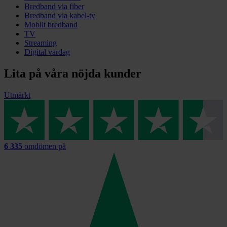
Bredband via fiber
Bredband via kabel-tv
Mobilt bredband
TV
Streaming
Digital vardag
Lita på våra nöjda kunder
Utmärkt
6 335
omdömen på