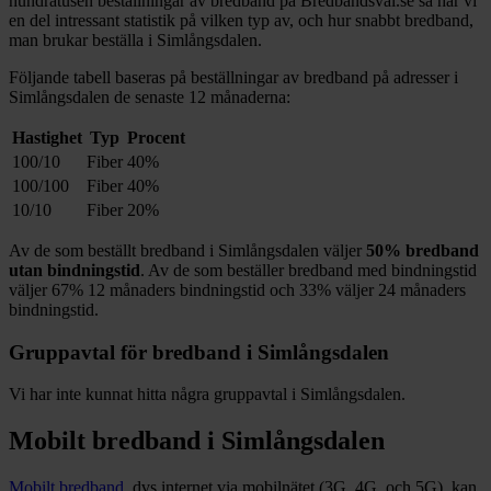
hundratusen beställningar av bredband på Bredbandsval.se så har vi
en del intressant statistik på vilken typ av, och hur snabbt bredband,
man brukar beställa i
Simlångsdalen
.
Följande tabell baseras på beställningar av bredband på adresser i
Simlångsdalen
de senaste 12
månaderna:
Hastighet
Typ
Procent
100/10
Fiber
40%
100/100
Fiber
40%
10/10
Fiber
20%
Av de som beställt bredband i
Simlångsdalen
väljer
50%
bredband
utan bindningstid
. Av de som beställer bredband med bindningstid
väljer
67%
12
månaders bindningstid och
33%
väljer 24
månaders
bindningstid.
Gruppavtal för bredband i
Simlångsdalen
Vi har inte kunnat hitta några gruppavtal i
Simlångsdalen
.
Mobilt bredband i
Simlångsdalen
Mobilt bredband
, dvs internet via mobilnätet (3G, 4G, och 5G), kan