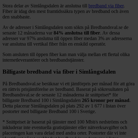
Stora delar
av
Simlångsdalen
är anslutna till
bredband via fiber
.
Fiber är idag den mest framtidssäkra typen av bredband och även
den snabbaste.
Av de adresser i
Simlångsdalen
som sökts på Bredbandsval.se de
senaste 12
månaderna var
84%
anslutna till fiber
. Av dessa
adresser var
97%
anslutna till öppen fiber medan
3%
av adresserna
var anslutna till vertikal fiber från en enskild operatör.
Som ansluten till öppen fiber kan man välja mellan ett flertal olika
internetleverantörer och bredbandstjänster.
Billigaste bredband via fiber i
Simlångsdalen
På Bredbandsval.se beräknar vi ett jämförpris per månad för att göra
en rättvis prisjämförelse av bredband. Baserat på sökresultaten på
Bredbandsval.se de senaste 12
månaderna är snittpriset
*
för
billigaste Bredband
100 i
Simlångsdalen
265
kronor per månad
.
Detta placerar
Simlångsdalen
på plats
292
av
1 677
i listan över
postorter med billigaste Bredband
100 i Sverige.
*
Snittpriset är baserat på tjänster med 100
Mbit/s nedströms och
inkluderar inte eventuella gratistjänster eller nätverksavgifter och
placeringen kan vara delad med andra orter. Postorter där vi inte