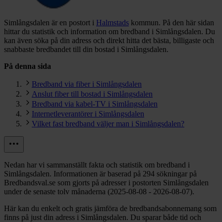
Simlångsdalen är en postort i
Halmstads
kommun.
På den här sidan
hittar du statistik och information om bredband i Simlångsdalen. Du
kan även söka på din adress och direkt hitta det bästa, billigaste och
snabbaste bredbandet till din bostad i Simlångsdalen.
På denna sida
Bredband via fiber i Simlångsdalen
Anslut fiber till bostad i Simlångsdalen
Bredband via kabel-TV i Simlångsdalen
Internetleverantörer i Simlångsdalen
Vilket fast bredband väljer man i Simlångsdalen?
Nedan har vi sammanställt fakta och statistik om bredband i
Simlångsdalen. Informationen är baserad på 294 sökningar på
Bredbandsval.se som gjorts på adresser i postorten Simlångsdalen
under de senaste tolv månaderna (2025-08-08 - 2026-08-07).
Här kan du enkelt och gratis jämföra de bredbandsabonnemang som
finns på just din adress i Simlångsdalen. Du sparar både tid och