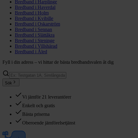
Bredband i
Harplinge
Bredband i
Haverdal
Bredband i
Holm
Bredband i
Kvibille
Bredband i
Oskarström
Bredband i
Sennan
Bredband i
Slättåkra
Bredband i
Steninge
Bredband i
Villshärad
Bredband i
Åled
Fyll i din adress – vi hittar de bästa bredbandsvalen åt dig
Sök
Vi jämför 21 leverantörer
Enkelt och gratis
Bästa priserna
Oberoende jämförelsetjänst