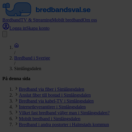
Bredband
TV & Streaming
Mobilt bredband
Om oss
Logga in
Skapa konto
/
Bredband i Sverige
/
Simlångsdalen
På denna sida
Bredband via fiber i Simlångsdalen
Anslut fiber till bostad i Simlångsdalen
Bredband via kabel-TV i Simlångsdalen
Internetleverantörer i Simlångsdalen
Vilket fast bredband väljer man i Simlångsdalen?
Mobilt bredband i Simlångsdalen
Bredband i andra postorter i Halmstads kommun