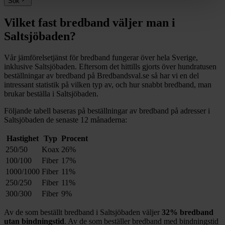
Sök
Vilket fast bredband väljer man i
Saltsjöbaden
?
Vår jämförelsetjänst för bredband fungerar över hela Sverige,
inklusive
Saltsjöbaden
. Eftersom det hittills gjorts över hundratusen
beställningar av bredband på Bredbandsval.se så har vi en del
intressant statistik på vilken typ av, och hur snabbt bredband, man
brukar beställa i
Saltsjöbaden
.
Följande tabell baseras på beställningar av bredband på adresser i
Saltsjöbaden
de senaste 12
månaderna:
Hastighet
Typ
Procent
250/50
Koax
26%
100/100
Fiber
17%
1000/1000
Fiber
11%
250/250
Fiber
11%
300/300
Fiber
9%
Av de som beställt bredband i
Saltsjöbaden
väljer
32%
bredband
utan bindningstid
. Av de som beställer bredband med bindningstid