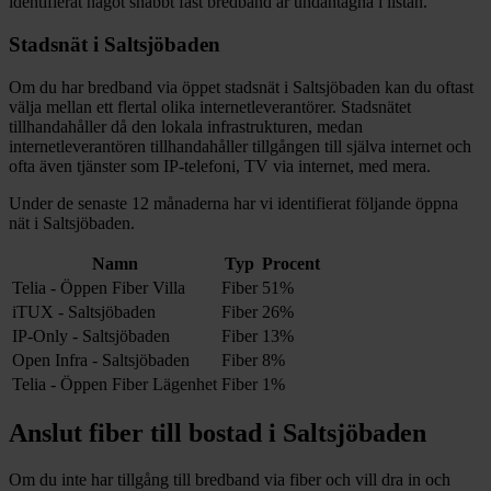
identifierat något snabbt fast bredband är undantagna i listan.
Stadsnät i
Saltsjöbaden
Om du har bredband via öppet stadsnät i
Saltsjöbaden
kan du oftast
välja mellan ett flertal olika internetleverantörer. Stadsnätet
tillhandahåller då den lokala infrastrukturen, medan
internetleverantören tillhandahåller tillgången till själva internet och
ofta även tjänster som IP-telefoni, TV via internet, med mera.
Under de senaste 12
månaderna har vi identifierat följande öppna
nät i
Saltsjöbaden
.
Namn
Typ
Procent
Telia - Öppen Fiber Villa
Fiber
51%
iTUX - Saltsjöbaden
Fiber
26%
IP-Only - Saltsjöbaden
Fiber
13%
Open Infra - Saltsjöbaden
Fiber
8%
Telia - Öppen Fiber Lägenhet
Fiber
1%
Anslut fiber till bostad i
Saltsjöbaden
Om du inte har tillgång till bredband via fiber och vill dra in och