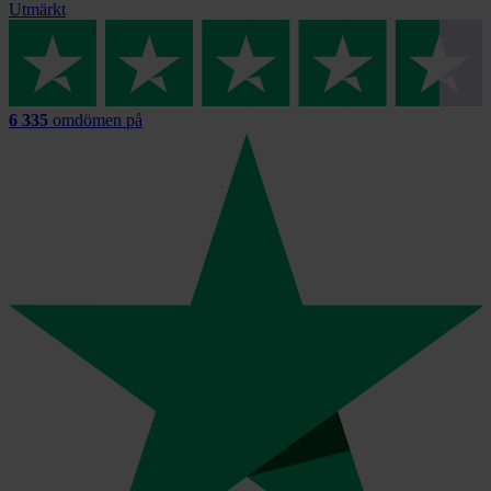
Utmärkt
6 335
omdömen på