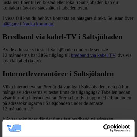
installera fiber till en bostad eller lokal i
Saltsjöbaden
kan du
kontakta något av stadsnäten i tabellen ovan
.
I vissa fall kan du behöva kontakta en nätägare direkt. Se listan över
nätägare i
Nacka
kommun
.
Bredband via kabel-TV i
Saltsjöbaden
Av de adresser vi testat i
Saltsjöbaden
under de senaste
12
månaderna har
30%
tillgång till
bredband via kabel-TV
, dvs via
koaxialkabel (koax).
Internetleverantörer i
Saltsjöbaden
Vilka internetleverantörer är då vanliga i
Saltsjöbaden
, och på hur
många av adresserna vi testat finns de tillgängliga? Tabellen nedan
visar hur ofta internetleverantörerna har dykt upp med erbjudanden
på adressökningarna i
Saltsjöbaden
under de senaste
12
månaderna.
*
*
Avser sökningar där det finns fast bredband på adressen.
Leverantör
Typer
Procent