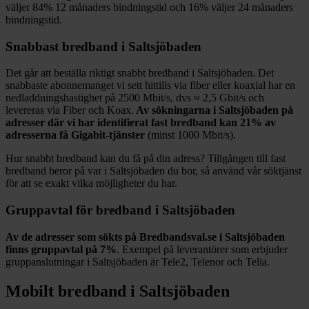
väljer
84%
12
månaders bindningstid och
16%
väljer 24
månaders
bindningstid.
Snabbast bredband i
Saltsjöbaden
Det går att beställa riktigt snabbt bredband i
Saltsjöbaden
. Det
snabbaste abonnemanget vi sett hittills via fiber eller koaxial har en
nedladdningshastighet på
2500
Mbit/s, dvs ≈
2,5
Gbit/s och
levereras via
Fiber och Koax
.
Av sökningarna i
Saltsjöbaden
på
adresser där vi har identifierat fast bredband kan
21%
av
adresserna få Gigabit-tjänster
(minst 1000
Mbit/s).
Hur snabbt bredband kan du få på din adress? Tillgången till fast
bredband beror på var i
Saltsjöbaden
du bor, så använd vår söktjänst
för att se exakt vilka möjligheter du har.
Gruppavtal för bredband i
Saltsjöbaden
Av de adresser som sökts på Bredbandsval.se i
Saltsjöbaden
finns gruppavtal på
7%
. Exempel på leverantörer som erbjuder
gruppanslutningar i
Saltsjöbaden
är
Tele2, Telenor och Telia
.
Mobilt bredband i
Saltsjöbaden