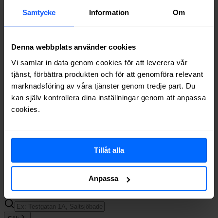
Net at Once
Fiber
66%
Tele2
Fiber, Koax
63%
Samtycke
Information
Om
Allente
Fiber
62%
Telia
Fiber
62%
Bredband2
Fiber
62%
Denna webbplats använder cookies
Telenor
Fiber
61%
Vi samlar in data genom cookies för att leverera vår
Boxer
Fiber
58%
tjänst, förbättra produkten och för att genomföra relevant
Ownit
Fiber
58%
marknadsföring av våra tjänster genom tredje part. Du
Halebop
Fiber
38%
Internetport
Fiber
36%
kan själv kontrollera dina inställningar genom att anpassa
Trygg Surf
Fiber
35%
cookies.
Inleed
Fiber
32%
Comviq
Fiber
19%
Glecom
Fiber
9%
Tillåt alla
Bitcom
Koax
1%
Om du vill se exakt vilka internetleverantörer som erbjuder
bredband på din adress i
Saltsjöbaden
på
Bredbandsval.se
är det
Anpassa
bara att göra en snabb sökning här: