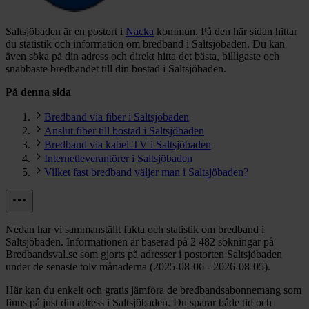
Saltsjöbaden är en postort i
Nacka
kommun.
På den här sidan hittar
du statistik och information om bredband i Saltsjöbaden. Du kan
även söka på din adress och direkt hitta det bästa, billigaste och
snabbaste bredbandet till din bostad i Saltsjöbaden.
På denna sida
Bredband via fiber i Saltsjöbaden
Anslut fiber till bostad i Saltsjöbaden
Bredband via kabel-TV i Saltsjöbaden
Internetleverantörer i Saltsjöbaden
Vilket fast bredband väljer man i Saltsjöbaden?
Nedan har vi sammanställt fakta och statistik om bredband i
Saltsjöbaden. Informationen är baserad på 2 482 sökningar på
Bredbandsval.se som gjorts på adresser i postorten Saltsjöbaden
under de senaste tolv månaderna (2025-08-06 - 2026-08-05).
Här kan du enkelt och gratis jämföra de bredbandsabonnemang som
finns på just din adress i Saltsjöbaden. Du sparar både tid och