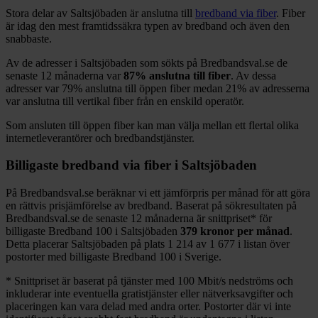
Stora delar
av
Saltsjöbaden
är anslutna till
bredband via fiber
. Fiber
är idag den mest framtidssäkra typen av bredband och även den
snabbaste.
Av de adresser i
Saltsjöbaden
som sökts på Bredbandsval.se de
senaste 12
månaderna var
87%
anslutna till fiber
. Av dessa
adresser var
79%
anslutna till öppen fiber medan
21%
av adresserna
var anslutna till vertikal fiber från en enskild operatör.
Som ansluten till öppen fiber kan man välja mellan ett flertal olika
internetleverantörer och bredbandstjänster.
Billigaste bredband via fiber i
Saltsjöbaden
På Bredbandsval.se beräknar vi ett jämförpris per månad för att göra
en rättvis prisjämförelse av bredband. Baserat på sökresultaten på
Bredbandsval.se de senaste 12
månaderna är snittpriset
*
för
billigaste Bredband
100 i
Saltsjöbaden
379
kronor per månad
.
Detta placerar
Saltsjöbaden
på plats
1 214
av
1 677
i listan över
postorter med billigaste Bredband
100 i Sverige.
*
Snittpriset är baserat på tjänster med 100
Mbit/s nedströms och
inkluderar inte eventuella gratistjänster eller nätverksavgifter och
placeringen kan vara delad med andra orter. Postorter där vi inte