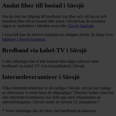
Anslut fiber till bostad i
Sävsjö
Om du inte har tillgång till bredband via fiber och vill dra in och
installera fiber till en bostad eller lokal i
Sävsjö
kan du kontakta
något av stadsnäten i tabellen ovan
eller
Sävsjö Stadsnät
.
I vissa fall kan du behöva kontakta en nätägare direkt. Se listan över
nätägare i
Sävsjö
kommun
.
Bredband via kabel-TV i
Sävsjö
I våra sökningar har vi inte kunnat hitta några adresser med
bredband via kabel-TV (via koaxialkabel) i
Sävsjö
.
Internetleverantörer i
Sävsjö
Vilka internetleverantörer är då vanliga i
Sävsjö
, och på hur många
av adresserna vi testat finns de tillgängliga? Tabellen nedan visar hur
ofta internetleverantörerna har dykt upp med erbjudanden på
adressökningarna i
Sävsjö
under de senaste 12
månaderna.
*
*
Avser sökningar där det finns fast bredband på adressen.