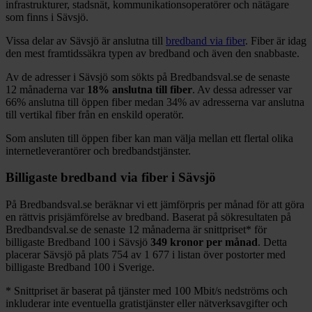
infrastrukturer, stadsnät, kommunikationsoperatörer och nätägare
som finns i
Sävsjö
.
Vissa delar
av
Sävsjö
är anslutna till
bredband via fiber
. Fiber är idag
den mest framtidssäkra typen av bredband och även den snabbaste.
Av de adresser i
Sävsjö
som sökts på Bredbandsval.se de senaste
12
månaderna var
18%
anslutna till fiber
. Av dessa adresser var
66%
anslutna till öppen fiber medan
34%
av adresserna var anslutna
till vertikal fiber från en enskild operatör.
Som ansluten till öppen fiber kan man välja mellan ett flertal olika
internetleverantörer och bredbandstjänster.
Billigaste bredband via fiber i
Sävsjö
På Bredbandsval.se beräknar vi ett jämförpris per månad för att göra
en rättvis prisjämförelse av bredband. Baserat på sökresultaten på
Bredbandsval.se de senaste 12
månaderna är snittpriset
*
för
billigaste Bredband
100 i
Sävsjö
349
kronor per månad
. Detta
placerar
Sävsjö
på plats
754
av
1 677
i listan över postorter med
billigaste Bredband
100 i Sverige.
*
Snittpriset är baserat på tjänster med 100
Mbit/s nedströms och
inkluderar inte eventuella gratistjänster eller nätverksavgifter och