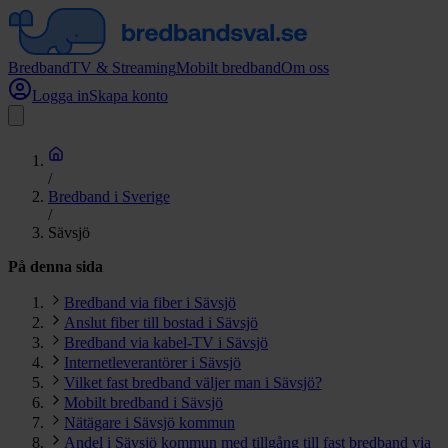
Bredband
TV & Streaming
Mobilt bredband
Om oss
Logga in
Skapa konto
/
Bredband i Sverige
/
Sävsjö
På denna sida
Bredband via fiber i Sävsjö
Anslut fiber till bostad i Sävsjö
Bredband via kabel-TV i Sävsjö
Internetleverantörer i Sävsjö
Vilket fast bredband väljer man i Sävsjö?
Mobilt bredband i Sävsjö
Nätägare i Sävsjö kommun
Andel i Sävsjö kommun med tillgång till fast bredband via