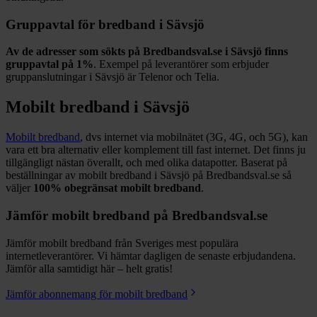
Gruppavtal för bredband i
Sävsjö
Av de adresser som sökts på Bredbandsval.se i
Sävsjö
finns
gruppavtal på
1%
. Exempel på leverantörer som erbjuder
gruppanslutningar i
Sävsjö
är
Telenor och Telia
.
Mobilt bredband i
Sävsjö
Mobilt bredband
, dvs internet via mobilnätet (3G, 4G, och 5G), kan
vara ett bra alternativ eller komplement till fast internet. Det finns ju
tillgängligt nästan överallt, och med olika datapotter.
Baserat på
beställningar av mobilt bredband i Sävsjö på Bredbandsval.se så
väljer
100%
obegränsat mobilt bredband
.
Jämför mobilt bredband på Bredbandsval.se
Jämför mobilt bredband från Sveriges mest populära
internetleverantörer. Vi hämtar dagligen de senaste erbjudandena.
Jämför alla samtidigt här – helt gratis!
Jämför abonnemang för mobilt bredband