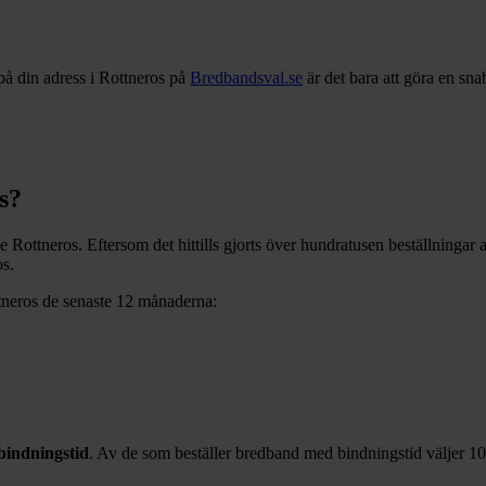
på din adress i
Rottneros
på
Bredbandsval.se
är det bara att göra en sn
s
?
ve
Rottneros
. Eftersom det hittills gjorts över hundratusen beställningar
os
.
tneros
de senaste 12
månaderna:
indningstid
. Av de som beställer bredband med bindningstid väljer
1