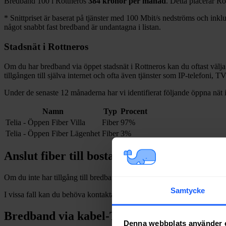
Bredband
100 i
Rottneros
384
kronor per månad
. Detta placerar
Ro
*
Snittpriset är baserat på tjänster med 100
Mbit/s nedströms och inklud
något snabbt fast bredband är undantagna i listan.
Stadsnät i
Rottneros
Om du har bredband via öppet stadsnät i
Rottneros
kan du oftast välja
tillgången till själva internet och ofta även tjänster som IP-telefoni, T
Under de senaste 12
månaderna har vi identifierat följande öppna nät 
Namn
Typ
Procent
Telia - Öppen Fiber Villa
Fiber
97%
Telia - Öppen Fiber Lägenhet
Fiber
3%
Anslut fiber till bostad i
Rottneros
Om du inte har tillgång till bredband via fiber och vill dra in och installe
Samtycke
I vissa fall kan du behöva kontakta en nätägare direkt. Se listan över
n
Bredband via kabel-TV i
Rottneros
Denna webbplats använder 