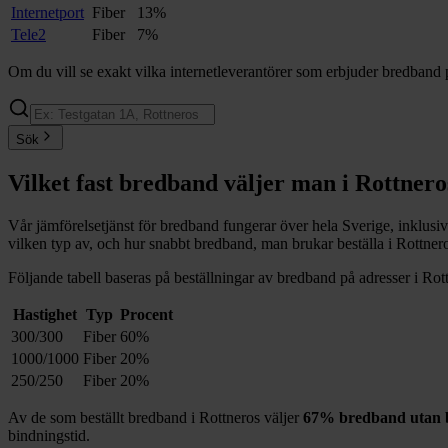
Internetport
Fiber
13%
Tele2
Fiber
7%
Om du vill se exakt vilka internetleverantörer som erbjuder bredband 
Sök
Vilket fast bredband väljer man i
Rottnero
Vår jämförelsetjänst för bredband fungerar över hela Sverige, inklusi
vilken typ av, och hur snabbt bredband, man brukar beställa i
Rottner
Följande tabell baseras på beställningar av bredband på adresser i
Rot
Hastighet
Typ
Procent
300/300
Fiber
60%
1000/1000
Fiber
20%
250/250
Fiber
20%
Av de som beställt bredband i
Rottneros
väljer
67%
bredband utan b
bindningstid.