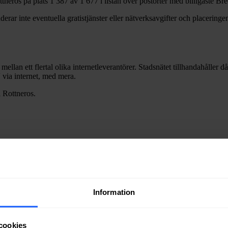
ttneros
på plats
1 387
av
1 677
i listan över postorter med billigaste B
erar inte eventuella gratistjänster eller nätverksavgifter och placeringen
 mellan ett flertal olika internetleverantörer. Stadsnätet tillhandahåller 
V via internet, med mera.
i
Rottneros
.
ra fiber till en bostad eller lokal i
Rottneros
kan du kontakta något av s
Information
ätägare i
Sunne
kommun
.
cookies