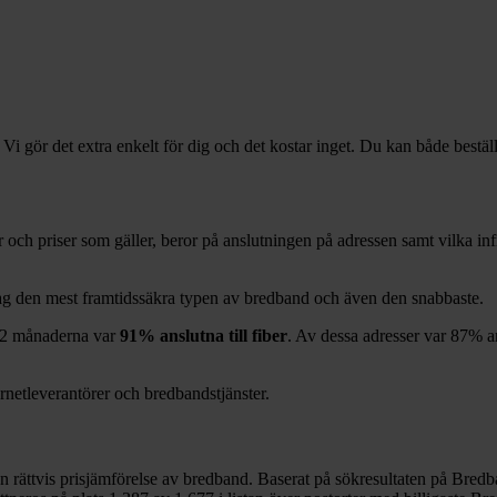
 Vi gör det extra enkelt för dig och det kostar inget. Du kan både bestäl
rer och priser som gäller, beror på anslutningen på adressen samt vilka 
dag den mest framtidssäkra typen av bredband och även den snabbaste.
12
månaderna var
91%
anslutna till fiber
. Av dessa adresser var
87%
a
ernetleverantörer och bredbandstjänster.
en rättvis prisjämförelse av bredband. Baserat på sökresultaten på Bredb