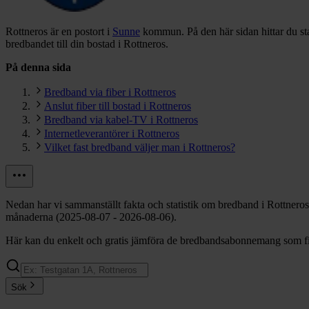
Rottneros är en postort i
Sunne
kommun.
På den här sidan hittar du s
bredbandet till din bostad i Rottneros.
På denna sida
Bredband via fiber i Rottneros
Anslut fiber till bostad i Rottneros
Bredband via kabel-TV i Rottneros
Internetleverantörer i Rottneros
Vilket fast bredband väljer man i Rottneros?
Nedan har vi sammanställt fakta och statistik om bredband i Rottneros
månaderna (2025-08-07 - 2026-08-06).
Här kan du enkelt och gratis jämföra de bredbandsabonnemang som finn
Sök