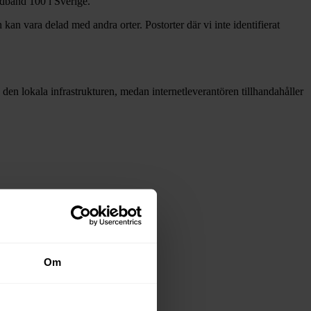
redband
100 i Sverige.
 kan vara delad med andra orter. Postorter där vi inte identifierat
då den lokala infrastrukturen, medan internetleverantören tillhandahåller
tadsnäten i tabellen ovan
.
Om