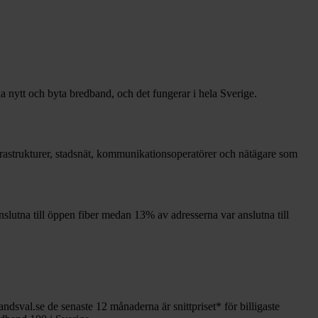
la nytt och byta bredband, och det fungerar i hela Sverige.
infrastrukturer, stadsnät, kommunikationsoperatörer och nätägare som
nslutna till öppen fiber medan
13%
av adresserna var anslutna till
andsval.se de senaste 12
månaderna är snittpriset
*
för billigaste