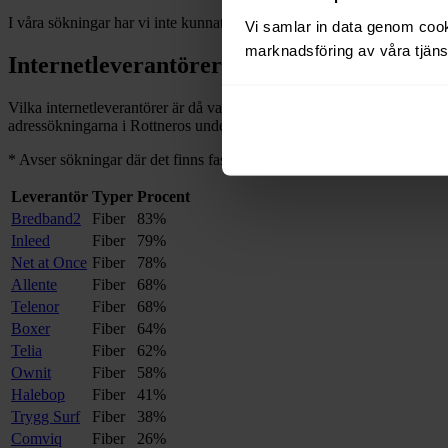
I våra sökningar har vi inte kunnat hitta några adresser med bredband
Vi samlar in data genom cooki
marknadsföring av våra tjänst
Internetleverantörer i
Rottneros
Vilka internetleverantörer är då vanliga i
Rottneros
, och på hur många 
adressökningarna i
Rottneros
under de senaste 12
månaderna.
*
*
Avser sökningar där det finns fast bredband på adressen.
Leverantör
Typer
Procent
Bredband2
Fiber
83%
Inleed
Fiber
79%
Net at Once
Fiber
78%
Allente
Fiber
68%
Telenor
Fiber
68%
Boxer
Fiber
64%
Telia
Fiber
62%
Ownit
Fiber
58%
Halebop
Fiber
41%
Trygg Surf
Fiber
38%
Comviq
Fiber
26%