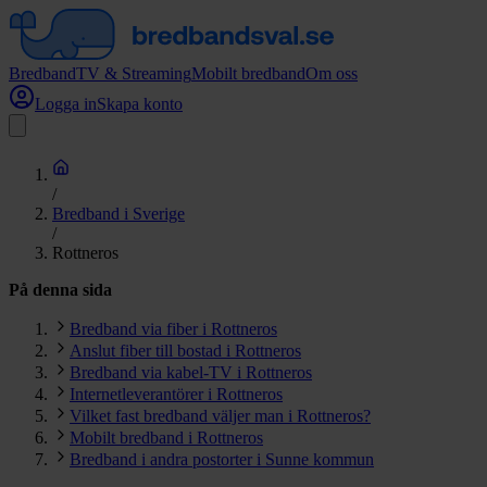
Bredband
TV & Streaming
Mobilt bredband
Om oss
Logga in
Skapa konto
/
Bredband i Sverige
/
Rottneros
På denna sida
Bredband via fiber i Rottneros
Anslut fiber till bostad i Rottneros
Bredband via kabel-TV i Rottneros
Internetleverantörer i Rottneros
Vilket fast bredband väljer man i Rottneros?
Mobilt bredband i Rottneros
Bredband i andra postorter i Sunne kommun