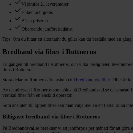
Vi jämför 21 leverantörer
Enkelt och gratis
Bästa priserna
Oberoende jämförelsetjänst
Tips:
Om du hittar ett alternativ du gillar kan du beställa med en gång.
Bredband via fiber i
Rottneros
Tillgången till bredband i
Rottneros
, och vilka hastigheter, leverantö
finns i
Rottneros
.
Stora delar
av
Rottneros
är anslutna till
bredband via fiber
. Fiber är i
Av de adresser i
Rottneros
som sökts på Bredbandsval.se de senaste 
vertikal fiber från en enskild operatör.
Som ansluten till öppen fiber kan man välja mellan ett flertal olika int
Billigaste bredband via fiber i
Rottneros
På Bredbandsval.se beräknar vi ett jämförpris per månad för att göra 