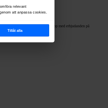
nomföra relevant
r genom att anpassa cookies.
 ofta internetleverantörerna har dykt upp med erbjudanden på
Tillåt alla