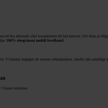
 ett bra alternativ eller komplement till fast internet. Det finns ju till
äljer
100%
obegränsat mobilt bredband
.
r. Vi hämtar dagligen de senaste erbjudandena. Jämför alla samtidigt hä
un
r i
Sunne
kommun.