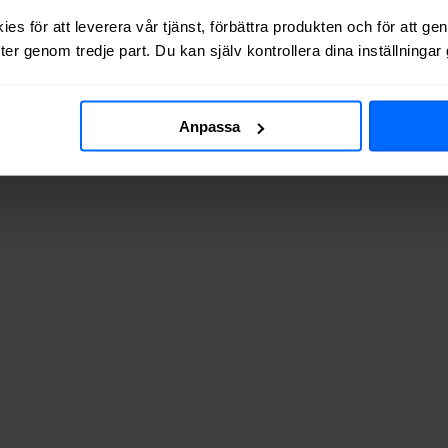
 via kabel-TV (via koaxialkabel) i
Rottneros
.
es för att leverera vår tjänst, förbättra produkten och för att ge
er genom tredje part. Du kan själv kontrollera dina inställninga
av adresserna vi testat finns de tillgängliga? Tabellen nedan visar hur
Anpassa