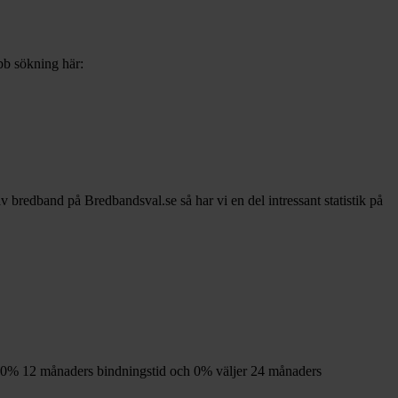
abb sökning här:
 av bredband på Bredbandsval.se så har vi en del intressant statistik på
00%
12
månaders bindningstid och
0%
väljer 24
månaders