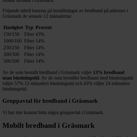
brukar beställa i
Gräsmark
.
Följande tabell baseras på beställningar av bredband på adresser i
Gräsmark
de senaste 12
månaderna:
Hastighet
Typ
Procent
150/150
Fiber
43%
1000/100
Fiber
14%
250/250
Fiber
14%
300/300
Fiber
14%
500/500
Fiber
14%
Av de som beställt bredband i
Gräsmark
väljer
13%
bredband
utan bindningstid
. Av de som beställer bredband med bindningstid
väljer
57%
12
månaders bindningstid och
43%
väljer 24
månaders
bindningstid.
Gruppavtal för bredband i
Gräsmark
Vi har inte kunnat hitta några gruppavtal i
Gräsmark
.
Mobilt bredband i
Gräsmark