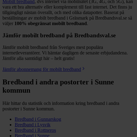
Mobilt bredband
, dvs internet via mobilnätet (3G, 4G, och 5G), kan
vara ett bra alternativ eller komplement till fast internet. Det finns ju
tillgängligt nästan överallt, och med olika datapotter.
Baserat på
beställningar av mobilt bredband i Gräsmark på Bredbandsval.se så
väljer
100%
obegränsat mobilt bredband
.
Jämför mobilt bredband på Bredbandsval.se
Jämför mobilt bredband från Sveriges mest populära
internetleverantörer. Vi hämtar dagligen de senaste erbjudandena.
Jämför alla samtidigt här – helt gratis!
Jämför abonnemang för mobilt bredband
Bredband i andra postorter i
Sunne
kommun
Här hittar du statistik och information kring bredband i andra
postorter i
Sunne
kommun.
Bredband i
Gunnarskog
Bredband i
Lysvik
Bredband i
Rottneros
Bredband i
Sunne