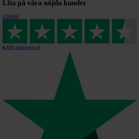
Lita på våra nöjda kunder
Utmärkt
6 335
omdömen på