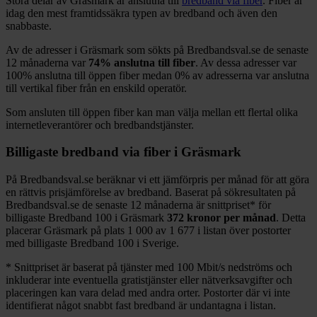
Stora delar
av
Gräsmark
är anslutna till
bredband via fiber
. Fiber är
idag den mest framtidssäkra typen av bredband och även den
snabbaste.
Av de adresser i
Gräsmark
som sökts på Bredbandsval.se de senaste
12
månaderna var
74%
anslutna till fiber
. Av dessa adresser var
100%
anslutna till öppen fiber medan
0%
av adresserna var anslutna
till vertikal fiber från en enskild operatör.
Som ansluten till öppen fiber kan man välja mellan ett flertal olika
internetleverantörer och bredbandstjänster.
Billigaste bredband via fiber i
Gräsmark
På Bredbandsval.se beräknar vi ett jämförpris per månad för att göra
en rättvis prisjämförelse av bredband. Baserat på sökresultaten på
Bredbandsval.se de senaste 12
månaderna är snittpriset
*
för
billigaste Bredband
100 i
Gräsmark
372
kronor per månad
. Detta
placerar
Gräsmark
på plats
1 000
av
1 677
i listan över postorter
med billigaste Bredband
100 i Sverige.
*
Snittpriset är baserat på tjänster med 100
Mbit/s nedströms och
inkluderar inte eventuella gratistjänster eller nätverksavgifter och
placeringen kan vara delad med andra orter. Postorter där vi inte
identifierat något snabbt fast bredband är undantagna i listan.